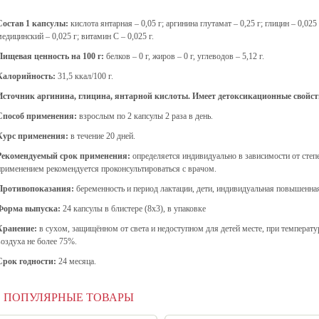
Состав 1 капсулы:
кислота янтарная – 0,05 г; аргинина глутамат – 0,25 г; глицин – 0,
медицинский – 0,025 г; витамин С – 0,025 г.
Пищевая ценность на 100 г:
белков – 0 г, жиров – 0 г, углеводов – 5,12 г.
Калорийность:
31,5 ккал/100 г.
Источник аргинина, глицина, янтарной кислоты. Имеет детоксикационные свойст
Способ применения:
взрослым по 2 капсулы 2 раза в день.
Курс применения:
в течение 20 дней.
Рекомендуемый срок применения:
определяется индивидуально в зависимости от степ
применением рекомендуется проконсультироваться с врачом.
Противопоказания:
беременность и период лактации, дети, индивидуальная повышенна
Форма выпуска:
24 капсулы в блистере (8х3), в упаковке
Хранение:
в сухом, защищённом от света и недоступном для детей месте, при температу
воздуха не более 75%.
Срок годности:
24 месяца.
ПОПУЛЯРНЫЕ ТОВАРЫ