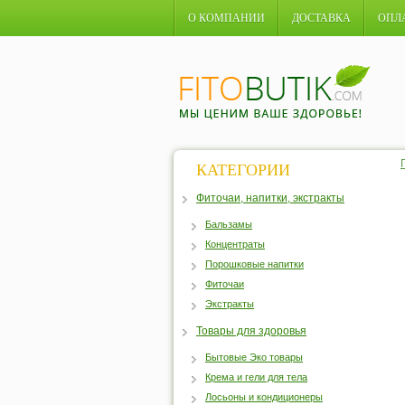
О КОМПАНИИ
ДОСТАВКА
ОПЛ
КАТЕГОРИИ
Фиточаи, напитки, экстракты
Бальзамы
Концентраты
Порошковые напитки
Фиточаи
Экстракты
Товары для здоровья
Бытовые Эко товары
Крема и гели для тела
Лосьоны и кондиционеры