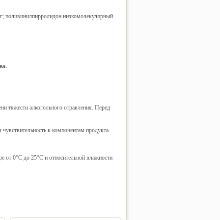
025 г; поливинилпирролидон низкомолекулярный
ва.
ени тяжести алкогольного отравления. Перед
я чувствительность к компонентам продукта.
ре от 0°С до 25°С и относительной влажности