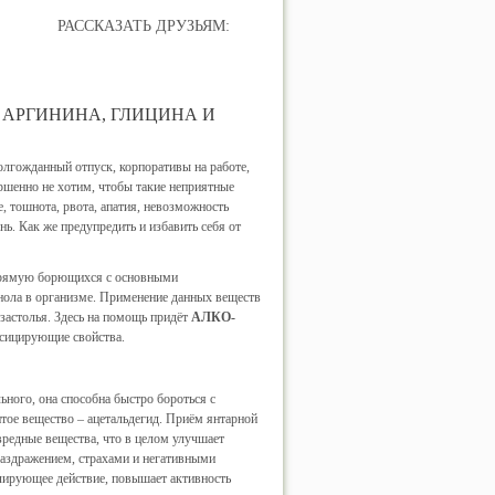
РАССКАЗАТЬ ДРУЗЬЯМ:
АРГИНИНА, ГЛИЦИНА И
олгожданный отпуск, корпоративы на работе,
ршенно не хотим, чтобы такие неприятные
е, тошнота, рвота, апатия, невозможность
ь. Как же предупредить и избавить себя от
апрямую борющихся с основными
нола в организме. Применение данных веществ
 застолья. Здесь на помощь придёт
АЛКО-
ксицирующие свойства.
ьного, она способна быстро бороться с
тое вещество – ацетальдегид. Приём янтарной
вредные вещества, что в целом улучшает
 раздражением, страхами и негативными
лирующее действие, повышает активность