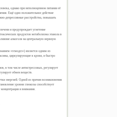
еловека, однако при неполноценном питании её
инения. Ещё одно положительное действие
ожно-депрессивные расстройства, повышать
печени и предупреждает угнетение
 токсических продуктов метаболизма этанола в
 влияние алкоголя на центральную нервную
званием «гемодез») является одним из
оксины, циркулирующие в крови, и быстро
ов, в том числе антистрессовых, регулирует
гулирует обмен веществ.
тки энергией. Одной из причин возникновения
тановление уровня глюкозы способствует
е концентрации и внимания.
.