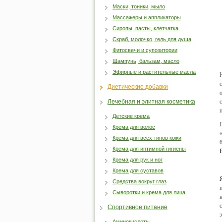
Маски, тоники, мыло
Массажеры и аппликаторы
Сиропы, пасты, клетчатка
Скраб, молочко, гель для душа
Фитосвечи и супозитории
Шампунь, бальзам, масло
Эфирные и растительные масла
Диетические добавки
Лечебная и элитная косметика
Детские крема
Крема для волос
Крема для всех типов кожи
Крема для интимной гигиены
Крема для рук и ног
Крема для суставов
Средства вокруг глаз
Сыворотки и крема для лица
Спортивное питание
Аминокислоты