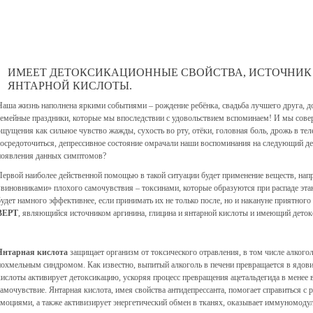
ИМЕЕТ ДЕТОКСИКАЦИОННЫЕ СВОЙСТВА, ИСТОЧНИК 
ЯНТАРНОЙ КИСЛОТЫ.
Наша жизнь наполнена яркими событиями – рождение ребёнка, свадьба лучшего друга, д
семейные праздники, которые мы впоследствии с удовольствием вспоминаем! И мы сове
ощущения как сильное чувство жажды, сухость во рту, отёки, головная боль, дрожь в тел
сосредоточиться, депрессивное состояние омрачали наши воспоминания на следующий ден
появления данных симптомов?
Первой наиболее действенной помощью в такой ситуации будет применение веществ, н
«виновниками» плохого самочувствия – токсинами, которые образуются при распаде эта
будет намного эффективнее, если принимать их не только после, но и накануне приятного
ВЕРТ
, являющийся источником аргинина, глицина и янтарной кислоты и имеющий дето
Янтарная кислота
защищает организм от токсического отравления, в том числе алкогол
похмельным синдромом. Как известно, выпитый алкоголь в печени превращается в ядови
кислоты активирует детоксикацию, ускоряя процесс превращения ацетальдегида в менее 
самочувствие. Янтарная кислота, имея свойства антидепрессанта, помогает справиться с
эмоциями, а также активизирует энергетический обмен в тканях, оказывает иммуномоду