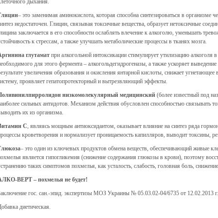
клеточного дыхания.
Глицин
– это заменимая аминокислота, которая способна синтезироваться в организме ч
синтез недостаточен. Глицин, связывая токсичные вещества, образует нетоксичные соед
глицина заключается в его способности ослаблять влечение к алкоголю, уменьшать трев
устойчивость к стрессам, а также улучшать метаболические процессы в тканях мозга.
Аргинина глутамат
при алкогольной интоксикации стимулирует утилизацию алкоголя в 
необходимого для этого фермента – алкогольдегидрогеназы, а также ускоряет выведение
результате увеличения образования и окисления янтарной кислоты, снижает угнетающее
систему, проявляет гепатопротекторный и вытрезвляющий эффекты.
Поливинилпирролидон низкомолекулярный медицинский
(более известный под на
наиболее сильных антидотов. Механизм действия обусловлен способностью связывать т
выводить их из организма.
Витамин С
, являясь мощным антиоксидантом, оказывает влияние на синтез ряда гормон
процессы кроветворения и нормализует проницаемость капилляров, выводит токсины, ре
Глюкоза
– это один из ключевых продуктов обмена веществ, обеспечивающий живые кле
похмелья является гипогликемия (снижение содержания глюкозы в крови), поэтому восс
устранению таких симптомов похмелья, как усталость, слабость, головная боль, снижени
АЛКО-ВЕРТ
– похмелья не будет!
Заключение гос. сан.-эпид. экспертизы МОЗ Украины № 05.03.02-04/6735 от 12.02.2013 г
Добавка диетическая.