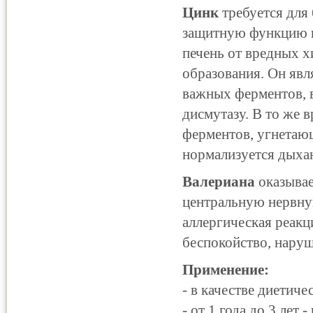
Цинк
требуется для 
защитную функцию и
печень от вредных х
образования. Он явл
важных ферментов, 
дисмутазу. В то же 
ферментов, угнетаю
нормализуется дыхан
Валериана
оказывае
центральную нервную
аллергическая реакц
беспокойство, наруш
Применение:
- в качестве диетиче
- от 1 года до 3 лет -