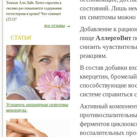
Тонгкат Али Лайт. Хотел спросить в
состояний. Лишь нем
сколько раз повышается содержание
тестостерона в крови? Что означает
их симптомы можно 
(25:1)?
все отзывы
Добавление к рацион
пище
АллергоВит
п
СТАТЬИ
снизить чувствитель
реакциям.
В состав добавки вх
кверцетин, бромелай
способствующие во
системе справиться с
Устранить неприятные симптомы
Активный компонен
менопаузы.
противоспалительны
ферментов циклоокс
воспалительных прос