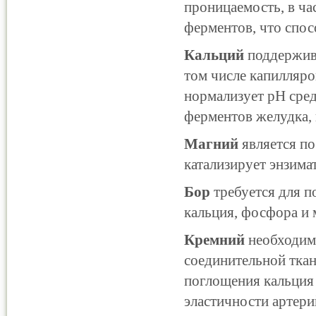
проницаемость, в ча
ферментов, что спо
Кальций
поддержив
том числе капилляр
нормализует pH сред
ферментов желудка,
Магний
является п
катализирует энзима
Бор
требуется для п
кальция, фосфора и 
Кремний
необходим 
соединительной ткан
поглощения кальция 
эластичности артери