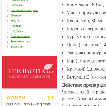
Бромелайн, 60 мг,
Батончики
Витамины и минералы
Масло примулы веч
Гейнеры
Кверцетин, 30 мг,
Креатин
Напитки
Корень валерианы,
Протеины
Куркумин из корня
Сжигатели жира
Тренинг-бустеры
Цинк (глюконат), 4
Энергетики
Экстракт виноград
Бор (аминокислотны
Кремний (диоксид)
FITOBUTIK
.COM
Витамин Е (d-a-то
МЫ ЦЕНИМ ВАШЕ ЗДОРОВЬЕ!
Действие препарата
Число людей, страд
ОТЗЫВЫ
растет. Аллергия мо
Добрый день. Покупал у Вас препарат
беспокоящих, доста