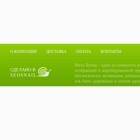
О КОМПАНИИ
ДОСТАВКА
ОПЛАТА
КОНТАКТЫ
Фито Бутик - один из немногих и
СДЕЛАНО В
отобранной и апробированной пр
SEOSNAIL
биологически активными добавка
как быть здоровыми и ценим здор