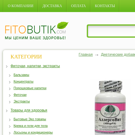
О КОМПАНИИ
ДОСТАВКА
ОПЛАТА
КОНТАКТЫ
Главная
Диетические добав
КАТЕГОРИИ
Фиточаи, напитки, экстракты
Бальзамы
Концентраты
Порошковые напитки
Фиточаи
Экстракты
Товары для здоровья
Бытовые Эко товары
Крема и гели для тела
Лосьоны и кондиционеры