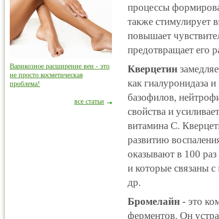
процессы формирова
также стимулирует 
повышает чувствител
предотвращает его р
Варикозное расширение вен - это
Кверцетин
замедляе
не просто косметическая
как гиалуронидаза и
проблема!
базофилов, нейтроф
все статьи
свойства и усиливае
витамина С. Кверцет
развитию воспаления
оказывают в 100 раз
и которые связаны с
др.
Бромелайн
- это к
ферментов. Он устра