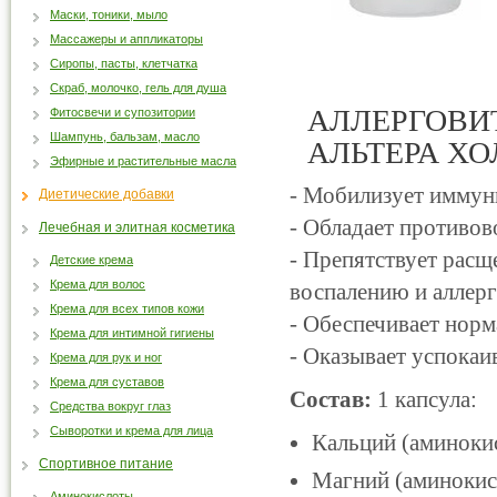
Маски, тоники, мыло
Массажеры и аппликаторы
Сиропы, пасты, клетчатка
Скраб, молочко, гель для душа
АЛЛЕРГОВИТ 
Фитосвечи и супозитории
Шампунь, бальзам, масло
АЛЬТЕРА ХО
Эфирные и растительные масла
- Мобилизует иммун
Диетические добавки
- Обладает противов
Лечебная и элитная косметика
- Препятствует рас
Детские крема
Крема для волос
воспалению и аллерг
Крема для всех типов кожи
- Обеспечивает норм
Крема для интимной гигиены
- Оказывает успокаи
Крема для рук и ног
Крема для суставов
Состав:
1 капсула:
Средства вокруг глаз
Сыворотки и крема для лица
Кальций (аминокис
Спортивное питание
Магний (аминокисл
Аминокислоты