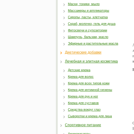
Маски, тоники, мыло
Массажеры и аппликаторы
Сиропы, пасты, клетчатка
Скраб, молочко, гель для душа
Фитосвечи и супозитории
Шампунь, бальзам, масло
Эфирные и растительные масла
Диетические добавки
Лечебная и элитная косметика
Детские крема
Крема для волос
Крема для всех типов кожи
Крема для интимной гигиены
Крема для рук и ног
Крема для суставов
Средства вокруг глаз
Сыворотки и крема для лица
Спортивное питание
Аминокислоты