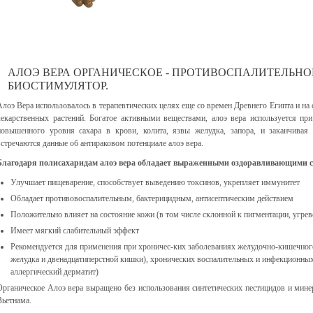
АЛОЭ ВЕРА ОРГАНИЧЕСКОЕ - ПРОТИВОСПАЛИТЕЛЬНО
БИОСТИМУЛЯТОР.
Алоэ Вера использовалось в терапевтических целях еще со времен Древнего Египта и на
лекарственных растений. Богатое активными веществами, алоэ вера используется пр
повышенного уровня сахара в крови, колита, язвы желудка, запора, и заканчива
встречаются данные об антираковом потенциале алоэ вера.
Благодаря полисахаридам алоэ вера обладает выраженными оздоравливающими с
Улучшает пищеварение, способствует выведению токсинов, укрепляет иммунитет
Обладает противовоспалительным, бактерицидным, антисептическим действием
Положительно влияет на состояние кожи (в том числе склонной к пигментации, угре
Имеет мягкий слабительный эффект
Рекомендуется для применения при хроничес-ких заболеваниях желудочно-кишечног
желудка и двенадцатиперстной кишки), хронических воспалительных и инфекционных
аллергический дерматит)
Органическое Алоэ вера выращено без использования синтетических пестицидов и мин
Вьетнама.