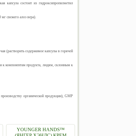
ская капсула состоит из гидроксипропилметил
 мг свежего алоэ вера).
 чая (растворить содержимое капсулы в горячей
и к компонентам продукта, людям, склонным к
о производству органической продукции), GMP
YOUNGER HANDS™
(ЯНГЕР ХЭНДС) КРЕМ