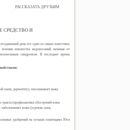
РАССКАЗАТЬ ДРУЗЬЯМ:
Е СРЕДСТВО И
 сегодняшний день это одно из самых известных
и лечении множества недомоганий, начиная от
я похмельным синдромом. В последнее время
войствами:
вой сыпи, дерматиту), омолаживает кожу
о тракта (профилактика обострений язвы
 заболеваниях кожи (угревая сыпь,
еральных удобрений на лучших плантациях Юга