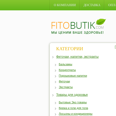
О КОМПАНИИ
ДОСТАВКА
ОПЛ
КАТЕГОРИИ
Фиточаи, напитки, экстракты
Бальзамы
Концентраты
Порошковые напитки
Фиточаи
Экстракты
Товары для здоровья
Бытовые Эко товары
Крема и гели для тела
Лосьоны и кондиционеры