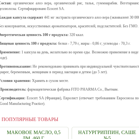
Состав:
органическое алоэ вера, органический рис, тальк, гуммиарабик. Вегетариан
целлюлозы. Сертифицировано Ecocert SA.
Каждая капсула содержит
441 мг экстракта органического алоэ вера (эквивалент 30 000
Без консервантов, искусственных ароматизаторов, красителей, подсластителей. Без ГМО.
Энергетическая ценность 100 г продукта:
320 ккал.
Пищевая ценность 100 г продукта:
белки - 7,79 г, жиры - 0,86 г; углеводы - 70,3 г.
Применение:
1 капсула на день, желательно во время еды. Возможно применение в виде
оде).
Противопоказание:
Не рекомендовано принимать при индивидуальной чувствительност
диарее, беременным, женщинам в период лактации и детям (до 5 лет).
Условия хранения:
Хранить в сухом месте.
Производитель:
фармацевтическая фабрика FITO PHARMA Co., Вьетнам.
Сертификация:
Ecocert SA (Франция), Евролист (отвечает требованиям Евросоюза п
(Good Manufacturing Practice).
ПОПУЛЯРНЫЕ ТОВАРЫ
МАКОВОЕ МАСЛО, 0,5
НАТУРГРИППИН, САШЕ
ДМ. 460 Г.
№5