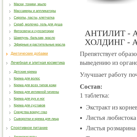
Маски, тоники, мыло
Массажеры и аппликаторы
Сиропы, пасты, клетчатка
Скраб, молочко, гель для душа
АНТИЛИТ - A
Фитосвечи и супозитории
Шампунь, бальзам, масло
ХОЛДИНГ - 
Эфирные и растительные масла
Препятствует образо
Диетические добавки
выведению из орган
Лечебная и элитная косметика
Детские крема
Улучшает работу поч
Крема для волос
Состав:
Крема для всех типов кожи
Крема для интимной гигиены
1 таблетка:
Крема для рук и ног
Крема для суставов
Экстракт из корнев
Средства вокруг глаз
Листья любистока л
Сыворотки и крема для лица
Листья розмарина (
Спортивное питание
Аминокислоты