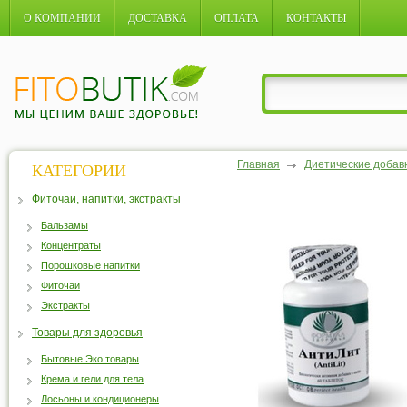
О КОМПАНИИ
ДОСТАВКА
ОПЛАТА
КОНТАКТЫ
Главная
Диетические добав
КАТЕГОРИИ
Фиточаи, напитки, экстракты
Бальзамы
Концентраты
Порошковые напитки
Фиточаи
Экстракты
Товары для здоровья
Бытовые Эко товары
Крема и гели для тела
Лосьоны и кондиционеры