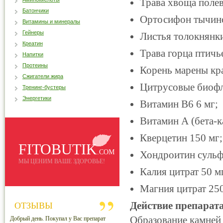
Трава хвоща полев
Батончики
Ортосифон тычиноч
Витамины и минералы
Гейнеры
Листья толокнянки
Креатин
Трава горца птичье
Напитки
Протеины
Корень марены кра
Сжигатели жира
Цитрусовые биофл
Тренинг-бустеры
Энергетики
Витамин В6 6 мг;
Витамин А (бета-
Кверцетин 150 мг;
FITOBUTIK
.COM
Хондроитин сульфа
МЫ ЦЕНИМ ВАШЕ ЗДОРОВЬЕ!
Калия цитрат 50 м
Магния цитрат 250
Действие препарата
ОТЗЫВЫ
Образование камней 
Добрый день. Покупал у Вас препарат