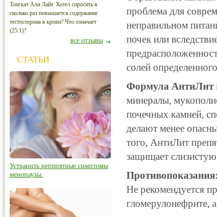
Тонгкат Али Лайт. Хотел спросить в
проблема для соврем
сколько раз повышается содержание
тестостерона в крови? Что означает
неправильном питан
(25:1)?
почек или вследстви
все отзывы
предрасположенност
СТАТЬИ
солей определенного
Формула АнтиЛит
минералы, мукополи
почечных камней, с
делают менее опасн
того, АнтиЛит препя
защищает слизистую
Устранить неприятные симптомы
Противопоказания
менопаузы.
Не рекомендуется пр
гломерулонефрите, а