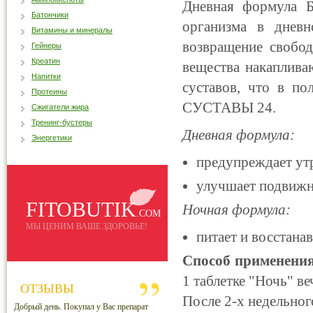
Дневная формула 
Батончики
организма в дневн
Витамины и минералы
возвращение свобо
Гейнеры
Креатин
вещества накаплива
Напитки
суставов, что в п
Протеины
СУСТАВЫ 24.
Сжигатели жира
Тренинг-бустеры
Дневная формула:
Энергетики
предупреждает ут
улучшает подвижно
FITOBUTIK
Ночная формула:
.COM
МЫ ЦЕНИМ ВАШЕ ЗДОРОВЬЕ!
питает и восстана
Способ применени
1 таблетке "Ночь" в
ОТЗЫВЫ
После 2-х недельног
Добрый день. Покупал у Вас препарат