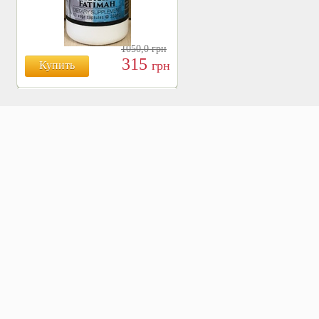
1050,0
грн
315
грн
Купить
БОЯРЫШНИК ТАБЛ.
№120, 500 МГ.
810
Купить
грн