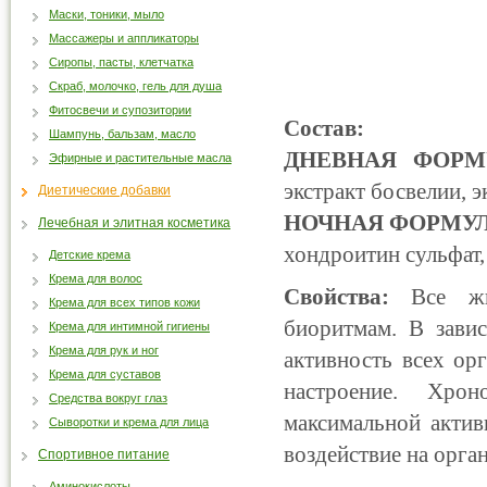
Маски, тоники, мыло
Массажеры и аппликаторы
Сиропы, пасты, клетчатка
Скраб, молочко, гель для душа
Фитосвечи и супозитории
Состав:
Шампунь, бальзам, масло
ДНЕВНАЯ ФОРМ
Эфирные и растительные масла
экстракт босвелии, 
Диетические добавки
НОЧНАЯ ФОРМУ
Лечебная и элитная косметика
хондроитин сульфат,
Детские крема
Крема для волос
Свойства:
Все ж
Крема для всех типов кожи
биоритмам. В зави
Крема для интимной гигиены
Крема для рук и ног
активность всех ор
Крема для суставов
настроение. Хро
Средства вокруг глаз
максимальной актив
Сыворотки и крема для лица
воздействие на орга
Спортивное питание
Аминокислоты