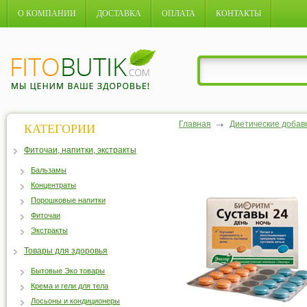
О КОМПАНИИ
ДОСТАВКА
ОПЛАТА
КОНТАКТЫ
Главная
Диетические добав
КАТЕГОРИИ
Фиточаи, напитки, экстракты
Бальзамы
Концентраты
Порошковые напитки
Фиточаи
Экстракты
Товары для здоровья
Бытовые Эко товары
Крема и гели для тела
Лосьоны и кондиционеры