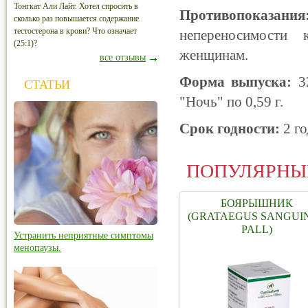
Тонгкат Али Лайт. Хотел спросить в
Противопоказани
сколько раз повышается содержание
тестостерона в крови? Что означает
непереносимости
(25:1)?
женщинам.
все отзывы
Форма выпуска:
3
СТАТЬИ
"Ночь" по 0,59 г.
Срок годности:
2 го
ПОПУЛЯРНЫ
БОЯРЫШНИК
(GRATAEGUS SANGUI
PALL)
Устранить неприятные симптомы
менопаузы.