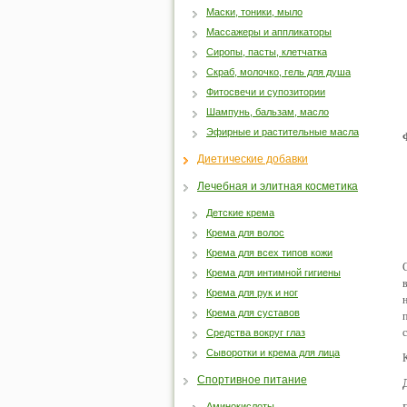
Маски, тоники, мыло
Массажеры и аппликаторы
Сиропы, пасты, клетчатка
Скраб, молочко, гель для душа
Фитосвечи и супозитории
Шампунь, бальзам, масло
Эфирные и растительные масла
Диетические добавки
Лечебная и элитная косметика
Детские крема
Крема для волос
Крема для всех типов кожи
Крема для интимной гигиены
Крема для рук и ног
Крема для суставов
Средства вокруг глаз
Сыворотки и крема для лица
Спортивное питание
Аминокислоты