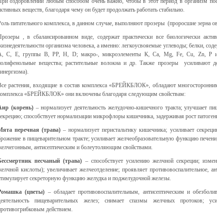
При оздоровлении любым способом очень важно, чтобы в этот период в организм пос
активных веществ, благодаря чему он будет продолжать работать стабильно.
Роль питательного комплекса, в данном случае, выполняют прозеры (проросшие зерна о
Прозеры , в сбалансированном виде, содержат практически все биологически акти
жизнедеятельности организма человека, а именно: легкоусвояемые углеводы; белки, с
А, С, Е, группы В, РР, Н, D; макро-, микроэлементы К, Са, Mg, Fe, Cu, Zn, P и
полифенольные вещества; растительные волокна и др. Также прозеры усиливают де
синергизма).
Все растения, входящие в состав комплекса «БРЕЙКБЛОК», обладают многосторонним 
комплекса «БРЕЙКБЛОК» они включены благодаря следующим свойствам:
Аир (корень)
– нормализует деятельность желудочно-кишечного тракта; улучшает п
секрецию; способствует нормализации микрофлоры кишечника, задерживая рост патоген
Мята перечная (трава)
– нормализует перистальтику кишечника; усиливает секреци
брожение в пищеварительном тракте; усиливает желчеобразовательную функцию печени
желчегонным, антисептическим и болеутоляющим свойствами.
Бессмертник песчаный (трава)
– способствует усилению желчной секреции; изме
желчной кислоты); увеличивает желчеотделение; проявляет противовоспалительное, ан
стимулирует секреторную функцию желудка и поджелудочной железы.
Ромашка (цветы)
– обладает противовоспалительным, антисептическим и обезболи
деятельность пищеварительных желез; снимает спазмы желчных протоков; ус
противогрибковым действием.