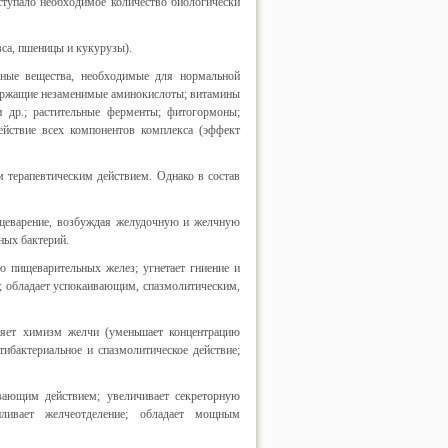
тупало необходимое количество биологически
вса, пшеницы и кукурузы).
вные вещества, необходимые для нормальной
одержащие незаменимые аминокислоты; витамины
 др.; растительные ферменты; фитогормоны;
йствие всех компонентов комплекса (эффект
терапевтическим действием. Однако в состав
ищеварение, возбуждая желудочную и желчную
ных бактерий.
ю пищеварительных желез; угнетает гниение и
; обладает успокаивающим, спазмолитическим,
няет химизм желчи (уменьшает концентрацию
тибактериальное и спазмолитическое действие;
вающим действием; увеличивает секреторную
иливает желчеотделение; обладает мощным