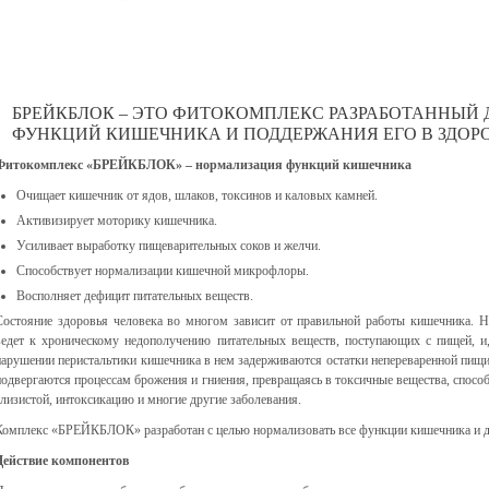
БРЕЙКБЛОК – ЭТО ФИТОКОМПЛЕКС РАЗРАБОТАННЫЙ
ФУНКЦИЙ КИШЕЧНИКА И ПОДДЕРЖАНИЯ ЕГО В ЗДОР
Фитокомплекс «БРЕЙКБЛОК» – нормализация функций кишечника
Очищает кишечник от ядов, шлаков, токсинов и каловых камней.
Активизирует моторику кишечника.
Усиливает выработку пищеварительных соков и желчи.
Способствует нормализации кишечной микрофлоры.
Восполняет дефицит питательных веществ.
Состояние здоровья человека во многом зависит от правильной работы кишечника. 
ведет к хроническому недополучению питательных веществ, поступающих с пищей, и,
нарушении перистальтики кишечника в нем задерживаются остатки непереваренной пищи 
подвергаются процессам брожения и гниения, превращаясь в токсичные вещества, спосо
слизистой, интоксикацию и многие другие заболевания.
Комплекс «БРЕЙКБЛОК» разработан с целью нормализовать все функции кишечника и дл
Действие компонентов