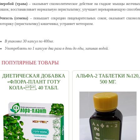
Зверобой (трава)
– оказывает спазмолитическое действие на гладкие мышцы желчных 
кишок; восстанавливает нормальную перистальтику; улучшает переваривающую способно
Фенхель (семена)
– повышает секрецию пищеварительных соков; оказывает спазмолит
моторику (перистальтику) кишечника; устраняет метеоризм.
В упаковке 30 капсул по 400мг.
Употреблять по 1 капсуле два раза в день до еды, запивая водой.
ПОПУЛЯРНЫЕ ТОВАРЫ
ДИЕТИЧЕСКАЯ ДОБАВКА
АЛЬФА-2 ТАБЛЕТКИ №120,
«ФЛОРА-ПЛАНТ ГОТУ
500 МГ.
КОЛА» , 40 ТАБЛ.