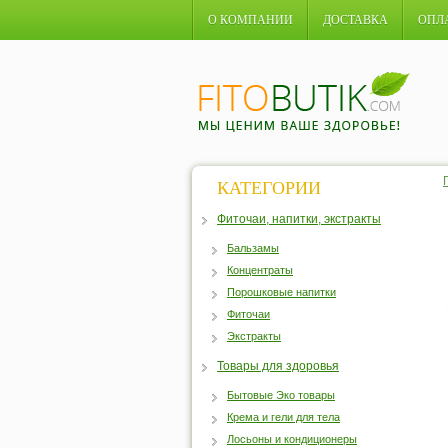
О КОМПАНИИ
ДОСТАВКА
ОПЛ
КАТЕГОРИИ
Фиточаи, напитки, экстракты
Бальзамы
Концентраты
Порошковые напитки
Фиточаи
Экстракты
Товары для здоровья
Бытовые Эко товары
Крема и гели для тела
Лосьоны и кондиционеры