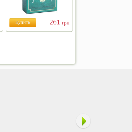
261
Купить
грн