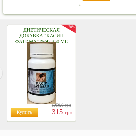
70%
ДИЕТИЧЕСКАЯ
ДОБАВКА "КАСИП
ФАТИМА" №60, 350 МГ.
1050,0
грн
315
грн
Купить
БОЯРЫШНИК ТАБЛ.
№120, 500 МГ.