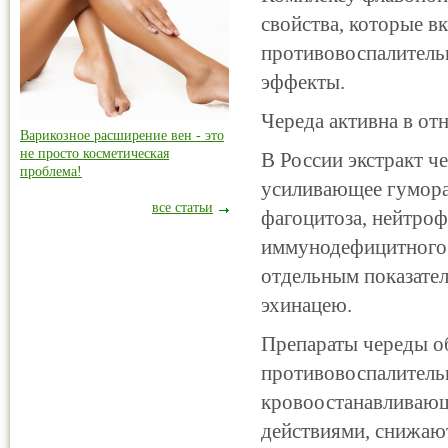
свойства, которые 
противовоспалитель
эффекты.
Череда активна в о
Варикозное расширение вен - это
не просто косметическая
В России экстракт ч
проблема!
усиливающее гумор
все статьи
фагоцитоза, нейтроф
иммунодефицитного 
отдельным показате
эхинацею.
Препараты череды о
противовоспалитель
кровоостанавливающ
действиями, снижаю