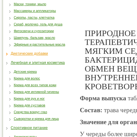
Маски, тоники, мыло
Массажеры и аппликаторы
Сиропы, пасты, клетчатка
Скраб, молочко, гель для душа
ПРИРОДНОЕ
Фитосвечи и супозитории
Шампунь, бальзам, масло
ТЕРАПЕВТИ
Эфирные и растительные масла
МЯГКИМ СЕ
Диетические добавки
БАКТЕРИЦ
Лечебная и элитная косметика
ОБМЕН ВЕЩ
Детские крема
ВНУТРЕННЕ
Крема для волос
КРОВЕТВОР
Крема для всех типов кожи
Крема для интимной гигиены
Форма выпуска
таб
Крема для рук и ног
Крема для суставов
Состав:
трава черед
Средства вокруг глаз
Сыворотки и крема для лица
Значение для орган
Спортивное питание
У череды более шир
Аминокислоты