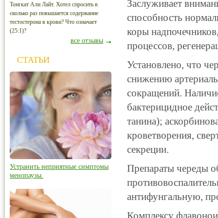
Заслуживает вниман
Тонгкат Али Лайт. Хотел спросить в
сколько раз повышается содержание
способность нормал
тестостерона в крови? Что означает
коры надпочечников
(25:1)?
все отзывы
процессов, регенера
СТАТЬИ
Установлено, что че
снижению артериаль
сокращений. Наличи
бактерицидное дейст
танина); аскорбинов
кроветворения, свер
секреции.
Препараты череды о
Устранить неприятные симптомы
менопаузы.
противовоспалитель
антифунгальную, пр
Комплексу флавонои