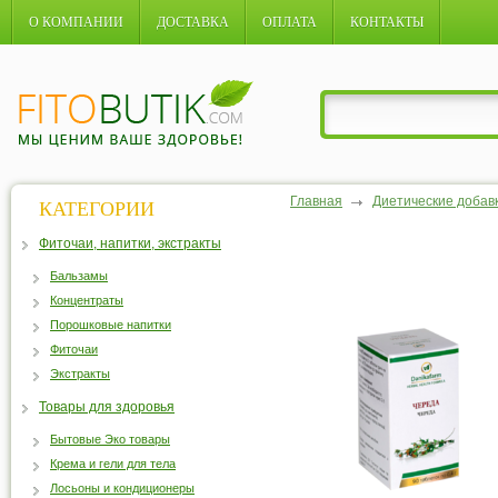
О КОМПАНИИ
ДОСТАВКА
ОПЛАТА
КОНТАКТЫ
Главная
Диетические добав
КАТЕГОРИИ
Фиточаи, напитки, экстракты
Бальзамы
Концентраты
Порошковые напитки
Фиточаи
Экстракты
Товары для здоровья
Бытовые Эко товары
Крема и гели для тела
Лосьоны и кондиционеры