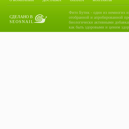
О КОМПАНИИ
ДОСТАВКА
ОПЛАТА
КОНТАКТЫ
Фито Бутик - один из немногих и
СДЕЛАНО В
отобранной и апробированной пр
SEOSNAIL
биологически активными добавка
как быть здоровыми и ценим здор