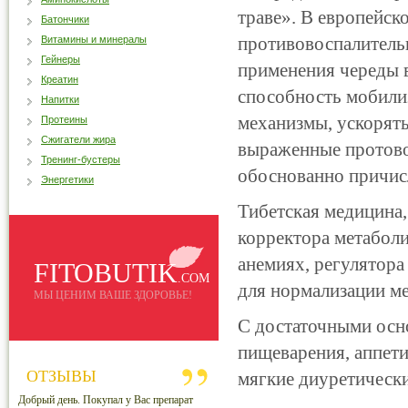
траве». В европейск
Батончики
противовоспалитель
Витамины и минералы
Гейнеры
применения череды в
Креатин
способность мобилиз
Напитки
механизмы, ускорять
Протеины
Сжигатели жира
выраженные протово
Тренинг-бустеры
обоснованно причисл
Энергетики
Тибетская медицина,
корректора метаболи
анемиях, регулятора
FITOBUTIK
.COM
для нормализации ме
МЫ ЦЕНИМ ВАШЕ ЗДОРОВЬЕ!
С достаточными осн
пищеварения, аппети
ОТЗЫВЫ
мягкие диуретически
Добрый день. Покупал у Вас препарат