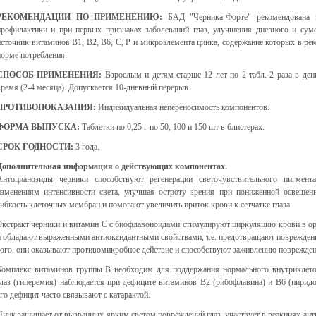
РЕКОМЕНДАЦИИ ПО ПРИМЕНЕНИЮ:
БАД "Черника-Форте" рекомендована 
профилактики и при первых признаках заболеваний глаз, улучшения дневного и суме
источник витаминов В1, В2, В6, С, Р и микроэлемента цинка, содержание которых в ре
норме потребления.
СПОСОБ ПРИМЕНЕНИЯ:
Взрослым и детям старше 12 лет по 2 табл. 2 раза в де
время (2-4 месяца). Допускается 10-дневный перерыв.
ПРОТИВОПОКАЗАНИЯ:
Индивидуальная непереносимость компонентов.
ФОРМА ВЫПУСКА:
Таблетки по 0,25 г по 50, 100 и 150 шт в блистерах.
СРОК ГОДНОСТИ:
3 года.
Дополнительная информация о действующих компонентах.
Антоцианозиды черники способствуют регенерации светочувствительного пигмент
изменениям интенсивности света, улучшая остроту зрения при пониженной освещен
гибкость клеточных мембран и помогают увеличить приток крови к сетчатке глаза.
Экстракт черники и витамин С с биофлавоноидами стимулируют циркуляцию крови в орг
и обладают выраженными антиоксидантными свойствами, т.е. предотвращают повреждени
того, они оказывают противомикробное действие и способствуют заживлению поврежден
Комплекс витаминов группы В необходим для поддержания нормального внутриклеточ
глаз (гиперемия) наблюдается при дефиците витаминов В2 (рибофлавина) и В6 (пиридо
его дефицит часто связывают с катарактой.
Цинк защищает от вызванных ярким светом повреждений глаз, участвует в реакциях ан