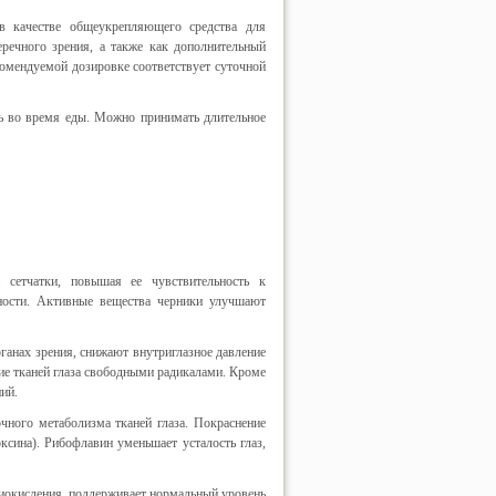
в качестве общеукрепляющего средства для
речного зрения, а также как дополнительный
комендуемой дозировке соответствует суточной
нь во время еды. Можно принимать длительное
а сетчатки, повышая ее чувствительность к
ности. Активные вещества черники улучшают
анах зрения, снижают внутриглазное давление
е тканей глаза свободными радикалами. Кроме
ий.
ного метаболизма тканей глаза. Покраснение
ксина). Рибофлавин уменьшает усталость глаз,
тиокисления, поддерживает нормальный уровень