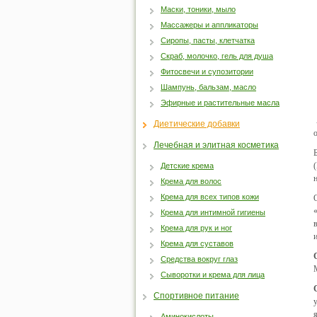
Маски, тоники, мыло
Массажеры и аппликаторы
Сиропы, пасты, клетчатка
Скраб, молочко, гель для душа
Фитосвечи и супозитории
Шампунь, бальзам, масло
Эфирные и растительные масла
Диетические добавки
Лечебная и элитная косметика
Детские крема
Крема для волос
Крема для всех типов кожи
Крема для интимной гигиены
Крема для рук и ног
Крема для суставов
Средства вокруг глаз
Сыворотки и крема для лица
Спортивное питание
Аминокислоты