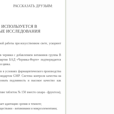
РАССКАЗАТЬ ДРУЗЬЯМ:
 ИСПОЛЬЗУЕТСЯ В
ЫЕ ИССЛЕДОВАНИЯ
ой работы при искусственном свете, ускоряют
ов черники с добавлением витаминов группы B
 партии БАД «Черника-Форте» подтверждается
и цинка.
я в условиях фармацевтического производства
тандартом GMP. Система контроля качества на
ровать подлинность и высокое качество как
таве таблеток № 150 вместо сахара - фруктоза),
ает адаптацию зрения в темноте;
еществами - витаминами и микроэлементами;