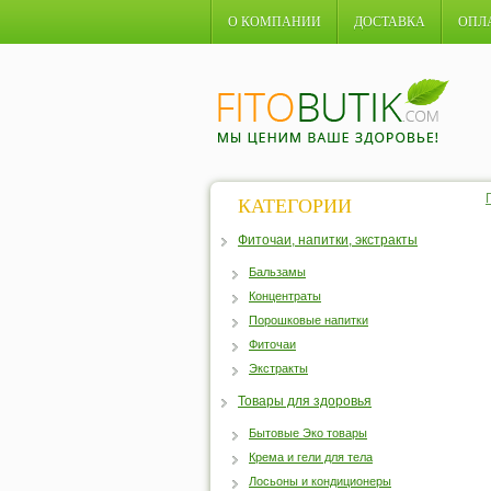
О КОМПАНИИ
ДОСТАВКА
ОПЛ
КАТЕГОРИИ
Фиточаи, напитки, экстракты
Бальзамы
Концентраты
Порошковые напитки
Фиточаи
Экстракты
Товары для здоровья
Бытовые Эко товары
Крема и гели для тела
Лосьоны и кондиционеры