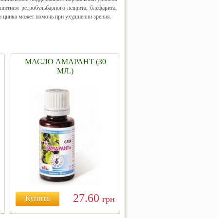
витием ретробульбарного неврита, блефарита,
н цинка может помочь при ухудшении зрения.
МАСЛО АМАРАНТ (30
МЛ.)
27.60
Купить
грн