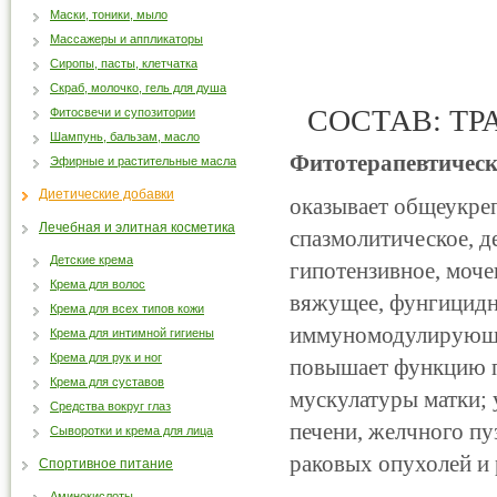
Маски, тоники, мыло
Массажеры и аппликаторы
Сиропы, пасты, клетчатка
Скраб, молочко, гель для душа
СОСТАВ: ТР
Фитосвечи и супозитории
Шампунь, бальзам, масло
Фитотерапевтически
Эфирные и растительные масла
Диетические добавки
оказывает общеукре
Лечебная и элитная косметика
спазмолитическое, д
Детские крема
гипотензивное, моче
Крема для волос
вяжущее, фунгицидно
Крема для всех типов кожи
иммуномодулирующее
Крема для интимной гигиены
Крема для рук и ног
повышает функцию п
Крема для суставов
мускулатуры матки;
Средства вокруг глаз
печени, желчного пу
Сыворотки и крема для лица
раковых опухолей и 
Спортивное питание
Аминокислоты