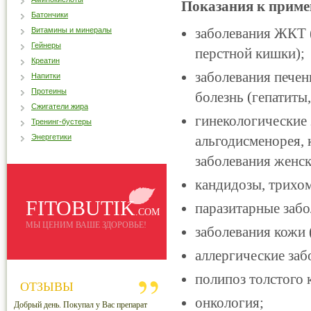
Показания к приме
Батончики
заболевания ЖКТ (
Витамины и минералы
Гейнеры
перстной кишки);
Креатин
заболевания печен
Напитки
Протеины
болезнь (гепатиты
Сжигатели жира
гинекологические 
Тренинг-бустеры
Энергетики
альгодисменорея, 
заболевания женс
кандидозы, трихо
FITOBUTIK
паразитарные забо
.COM
МЫ ЦЕНИМ ВАШЕ ЗДОРОВЬЕ!
заболевания кожи 
аллергические заб
полипоз толстого
ОТЗЫВЫ
онкология;
Добрый день. Покупал у Вас препарат