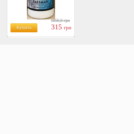
1050,0
грн
315
грн
Купить
БОЯРЫШНИК ТАБЛ.
№120, 500 МГ.
810
Купить
грн