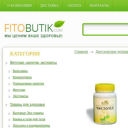
О КОМПАНИИ
ДОСТАВКА
ОПЛАТА
КОНТАКТЫ
Главная
Диетические добав
КАТЕГОРИИ
Фиточаи, напитки, экстракты
Бальзамы
Концентраты
Порошковые напитки
Фиточаи
Экстракты
Товары для здоровья
Бытовые Эко товары
Крема и гели для тела
Лосьоны и кондиционеры