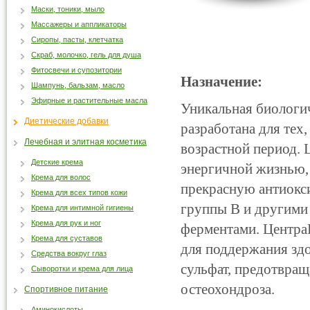
Маски, тоники, мыло
Массажеры и аппликаторы
Сиропы, пасты, клетчатка
Скраб, молочко, гель для душа
Фитосвечи и супозитории
Назначение:
Шампунь, бальзам, масло
Эфирные и растительные масла
Уникальная биологи
Диетические добавки
разработана для тех
Лечебная и элитная косметика
возрастной период.
Детские крема
энергичной жизнью, 
Крема для волос
прекрасную антиокс
Крема для всех типов кожи
группы В и другими
Крема для интимной гигиены
Крема для рук и ног
ферментами. ЦентраВ
Крема для суставов
для поддержания зд
Средства вокруг глаз
сульфат, предотвращ
Сыворотки и крема для лица
остеохондроза.
Спортивное питание
Аминокислоты