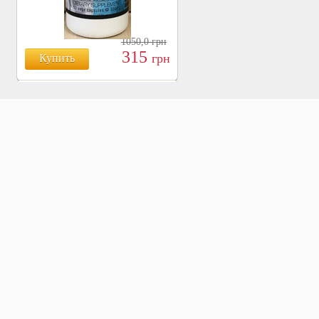
1050,0
грн
315
грн
Купить
БОЯРЫШНИК ТАБЛ.
№120, 500 МГ.
810
Купить
грн