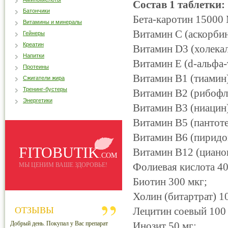
Состав 1 таблетки:
Батончики
Бета-каротин 15000
Витамины и минералы
Витамин С (аскорбин
Гейнеры
Креатин
Витамин D3 (холека
Напитки
Витамин Е (d-альфа
Протеины
Витамин В1 (тиамин)
Сжигатели жира
Тренинг-бустеры
Витамин В2 (рибофла
Энергетики
Витамин В3 (ниацин)
Витамин В5 (пантоте
Витамин В6 (пиридо
FITOBUTIK
Витамин В12 (цианок
.COM
Фолиевая кислота 40
МЫ ЦЕНИМ ВАШЕ ЗДОРОВЬЕ!
Биотин 300 мкг;
Холин (битартрат) 1
ОТЗЫВЫ
Лецитин соевый 100 
Добрый день. Покупал у Вас препарат
Инозит 50 мг;