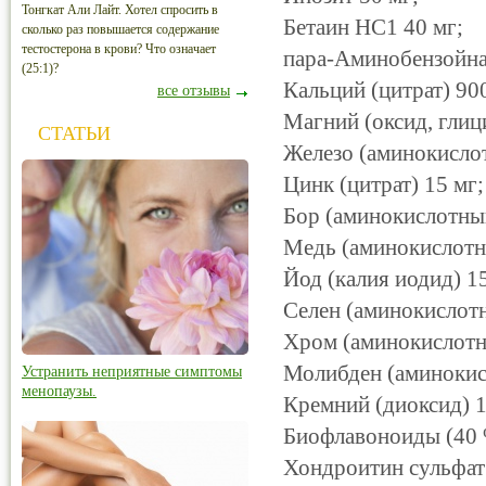
Тонгкат Али Лайт. Хотел спросить в
Бетаин НС1 40 мг;
сколько раз повышается содержание
тестостерона в крови? Что означает
пара-Аминобензойная
(25:1)?
Кальций (цитрат) 90
все отзывы
Магний (оксид, глиц
СТАТЬИ
Железо (аминокислот
Цинк (цитрат) 15 мг;
Бор (аминокислотный
Медь (аминокислотны
Йод (калия иодид) 1
Селен (аминокислотн
Хром (аминокислотны
Молибден (аминокисл
Устранить неприятные симптомы
менопаузы.
Кремний (диоксид) 1
Биофлавоноиды (40 
Хондроитин сульфат 