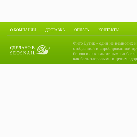
О КОМПАНИИ
ДОСТАВКА
ОПЛАТА
КОНТАКТЫ
Фито Бутик - один из немногих и
СДЕЛАНО В
отобранной и апробированной пр
SEOSNAIL
биологически активными добавка
как быть здоровыми и ценим здор