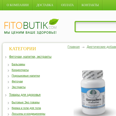
О КОМПАНИИ
ДОСТАВКА
ОПЛАТА
КОНТАКТЫ
Главная
Диетические добав
КАТЕГОРИИ
Фиточаи, напитки, экстракты
Бальзамы
Концентраты
Порошковые напитки
Фиточаи
Экстракты
Товары для здоровья
Бытовые Эко товары
Крема и гели для тела
Лосьоны и кондиционеры