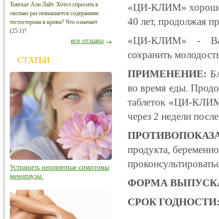
Тонгкат Али Лайт. Хотел спросить в
«ЦИ-КЛИМ» хорошо п
сколько раз повышается содержание
40 лет, продолжая п
тестостерона в крови? Что означает
(25:1)?
«ЦИ-КЛИМ» - Ваш
все отзывы
сохранить молодость
СТАТЬИ
ПРИМЕНЕНИЕ:
БА
во время еды. Продо
таблеток «ЦИ-КЛИМ»
через 2 недели после
ПРОТИВОПОКАЗ
продукта, беременн
проконсультироватьс
Устранить неприятные симптомы
менопаузы.
ФОРМА ВЫПУСК
СРОК ГОДНОСТИ