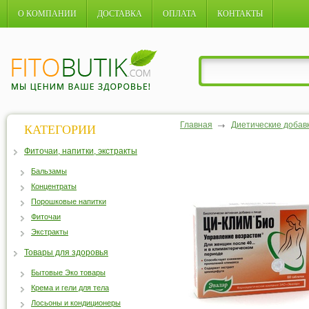
О КОМПАНИИ
ДОСТАВКА
ОПЛАТА
КОНТАКТЫ
Главная
Диетические добав
КАТЕГОРИИ
Фиточаи, напитки, экстракты
Бальзамы
Концентраты
Порошковые напитки
Фиточаи
Экстракты
Товары для здоровья
Бытовые Эко товары
Крема и гели для тела
Лосьоны и кондиционеры