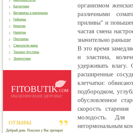
организмом женски
Батончики
различными сомат
Витамины и минералы
Гейнеры
приливы" и повышен
Креатин
частая смена настро
Напитки
значительно раньше 
Протеины
Сжигатели жира
В это время замедля
Тренинг-бустеры
и эластина, коли
Энергетики
удерживать влагу.
расширенные сосуд
клетчатки: обвисаю
FITOBUTIK
подбородком, углуб
.COM
МЫ ЦЕНИМ ВАШЕ ЗДОРОВЬЕ!
обусловленное ста
скорость старения
молодость. Для э
ОТЗЫВЫ
негормональным ком
Добрый день. Покупал у Вас препарат