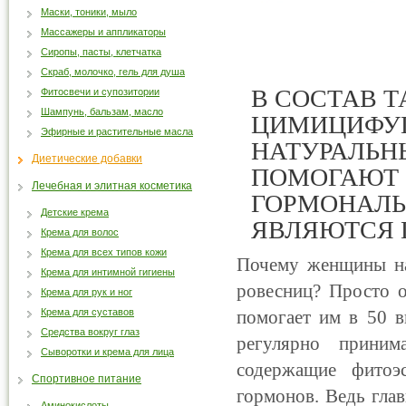
Маски, тоники, мыло
Массажеры и аппликаторы
Сиропы, пасты, клетчатка
Скраб, молочко, гель для душа
В СОСТАВ Т
Фитосвечи и супозитории
Шампунь, бальзам, масло
ЦИМИЦИФУГ
Эфирные и растительные масла
НАТУРАЛЬН
Диетические добавки
ПОМОГАЮТ 
Лечебная и элитная косметика
ГОРМОНАЛЬ
Детские крема
ЯВЛЯЮТСЯ 
Крема для волос
Крема для всех типов кожи
Почему женщины на
Крема для интимной гигиены
ровесниц? Просто о
Крема для рук и ног
Крема для суставов
помогает им в 50 в
Средства вокруг глаз
регулярно приним
Сыворотки и крема для лица
содержащие фитоэ
Спортивное питание
гормонов. Ведь гла
Аминокислоты