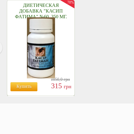
70%
ДИЕТИЧЕСКАЯ
ДОБАВКА "КАСИП
ФАТИМА" №60, 350 МГ.
1050,0
грн
315
грн
Купить
БОЯРЫШНИК ТАБЛ.
№120, 500 МГ.