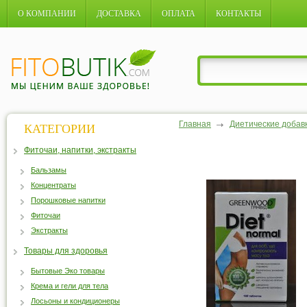
О КОМПАНИИ
ДОСТАВКА
ОПЛАТА
КОНТАКТЫ
Главная
Диетические добав
КАТЕГОРИИ
Фиточаи, напитки, экстракты
Бальзамы
Концентраты
Порошковые напитки
Фиточаи
Экстракты
Товары для здоровья
Бытовые Эко товары
Крема и гели для тела
Лосьоны и кондиционеры