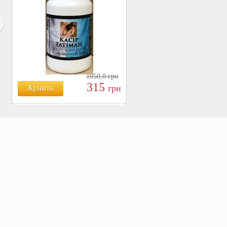
1050,0
грн
315
грн
Купить
БОЯРЫШНИК ТАБЛ.
№120, 500 МГ.