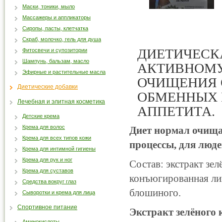
Маски, тоники, мыло
Массажеры и аппликаторы
Сиропы, пасты, клетчатка
Скраб, молочко, гель для душа
ДИЕТИЧЕСК
Фитосвечи и супозитории
Шампунь, бальзам, масло
АКТИВНОМУ
Эфирные и растительные масла
ОЧИЩЕНИЯ 
Диетические добавки
ОБМЕННЫХ 
Лечебная и элитная косметика
АППЕТИТА.
Детские крема
Крема для волос
Диет нормал очища
Крема для всех типов кожи
процессы, для люд
Крема для интимной гигиены
Крема для рук и ног
Состав
: экстракт зе
Крема для суставов
конъюгированная ли
Средства вокруг глаз
блошиного.
Сыворотки и крема для лица
Спортивное питание
Экстракт зелёного 
Аминокислоты