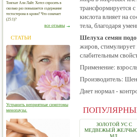
Тонгкат Али Лайт. Хотел спросить в
трансформируется с 
сколько раз повышается содержание
тестостерона в крови? Что означает
кислота влияет на со
(25:1)?
тела, благодаря уме
все отзывы
Шелуха семян под
СТАТЬИ
жиров, стимулирует
слабительным свойс
Применение:
взрослы
Производитель:
Шень
Диет нормал - контро
Устранить неприятные симптомы
ПОПУЛЯРНЫ
менопаузы.
ЗОЛОТОЙ УС С
МЕДВЕЖЬЕЙ ЖЕЛЧЬЮ
МЛ.