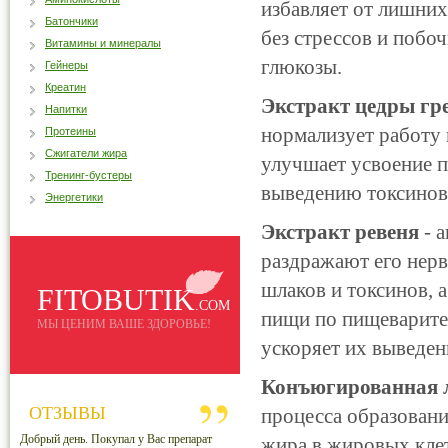
избавляет от лишних
Батончики
без стрессов и побо
Витамины и минералы
глюкозы.
Гейнеры
Креатин
Экстракт цедры гр
Напитки
нормализует работу 
Протеины
Сжигатели жира
улучшает усвоение 
Тренинг-бустеры
выведению токсинов
Энергетики
Экстракт ревеня
- а
раздражают его нер
шлаков и токсинов,
FITOBUTIK
.COM
пищи по пищеварител
МЫ ЦЕНИМ ВАШЕ ЗДОРОВЬЕ!
ускоряет их выведен
Конъюгированная 
ОТЗЫВЫ
процесса образовани
Добрый день. Покупал у Вас препарат
жира в жировых клет