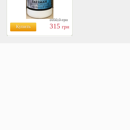
1050,0
грн
315
грн
Купить
БОЯРЫШНИК ТАБЛ.
№120, 500 МГ.
810
Купить
грн