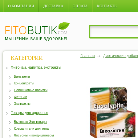
О КОМПАНИИ
ДОСТАВКА
ОПЛАТА
КОНТАКТЫ
Главная
Диетические добав
КАТЕГОРИИ
Фиточаи, напитки, экстракты
Бальзамы
Концентраты
Порошковые напитки
Фиточаи
Экстракты
Товары для здоровья
Бытовые Эко товары
Крема и гели для тела
Лосьоны и кондиционеры