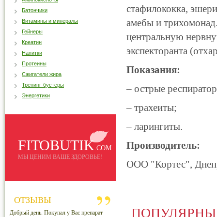
стафилококка, эшери
Батончики
амебы и трихомонад.
Витамины и минералы
Гейнеры
центральную нервну
Креатин
экспекторанта (отх
Напитки
Протеины
Показания:
Сжигатели жира
Тренинг-бустеры
–
острые респиратор
Энергетики
–
трахеиты;
–
ларингиты.
FITOBUTIK
Производитель:
.COM
МЫ ЦЕНИМ ВАШЕ ЗДОРОВЬЕ!
ООО "Кортес", Днеп
ОТЗЫВЫ
ПОПУЛЯРНЫ
Добрый день. Покупал у Вас препарат