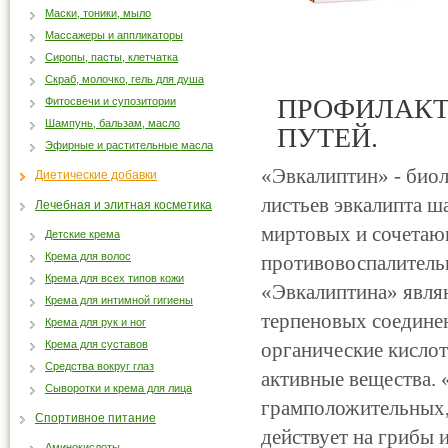
Маски, тоники, мыло
Массажеры и аппликаторы
Сиропы, пасты, клетчатка
Скраб, молочко, гель для душа
ПРОФИЛАКТ
Фитосвечи и супозитории
Шампунь, бальзам, масло
ПУТЕЙ.
Эфирные и растительные масла
«Эвкалиптин» - биол
Диетические добавки
листьев эвкалипта ш
Лечебная и элитная косметика
миртовых и сочетаю
Детские крема
Крема для волос
противовоспалитель
Крема для всех типов кожи
«Эвкалиптина»
явля
Крема для интимной гигиены
терпеновых соединен
Крема для рук и ног
Крема для суставов
органические кислот
Средства вокруг глаз
активные вещества.
Сыворотки и крема для лица
грамположительных,
Спортивное питание
действует на грибы 
Аминокислоты