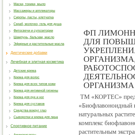
Маски, тоники, мыло
Массажеры и аппликаторы
Сиропы, пасты, клетчатка
Скраб, молочко, гель для душа
ФП ЛИМОНН
Фитосвечи и супозитории
Шампунь, бальзам, масло
ДЛЯ ПОВЫШ
Эфирные и растительные масла
УКРЕПЛЕНИ
Диетические добавки
ОРГАНИЗМА
Лечебная и элитная косметика
РАБОТОСПО
Детские крема
ДЕЯТЕЛЬНО
Крема для волос
ОРГАНИЗМА
Крема для всех типов кожи
Крема для интимной гигиены
ТМ «КОРТЕС» предс
Крема для рук и ног
Крема для суставов
«Биофлавоноидный 
Средства вокруг глаз
натуральных растите
Сыворотки и крема для лица
комплекс биофлаво
Спортивное питание
растительным экстра
Аминокислоты