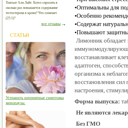
Тонгкат Али Лайт. Хотел спросить в
•Оптимальны для по
сколько раз повышается содержание
тестостерона в крови? Что означает
•Особенно рекоменд
(25:1)?
•Содержат натураль
все отзывы
•Повышают защитны
СТАТЬИ
Лимонник обладает
иммуномодулирующи
восстанавливает кле
адаптоген, способс
организма к неблаг
восстановления сил
настроения, стимули
Устранить неприятные симптомы
Форма выпуска:
таб
менопаузы.
Не являются лекар
Без ГМО