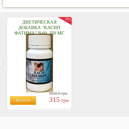
70%
ДИЕТИЧЕСКАЯ
ДОБАВКА "КАСИП
ФАТИМА" №60, 350 МГ.
1050,0
грн
315
грн
Купить
БОЯРЫШНИК ТАБЛ.
№120, 500 МГ.