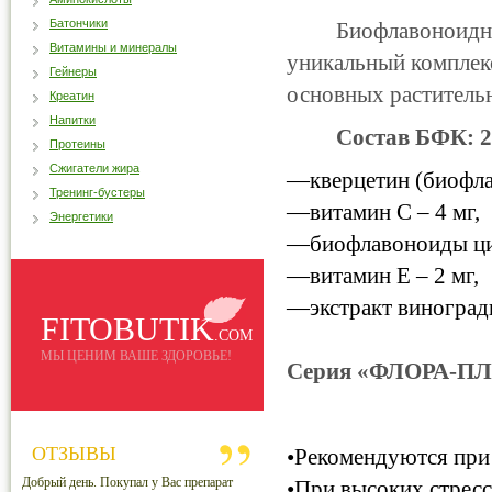
Батончики
Биофлавоноидный к
Витамины и минералы
уникальный комплекс
Гейнеры
основных растительн
Креатин
Напитки
Состав БФК: 20
Протеины
Сжигатели жира
—кверцетин (биофла
Тренинг-бустеры
—витамин С – 4 мг,
Энергетики
—биофлавоноиды цит
—витамин Е – 2 мг,
—экстракт виноградн
FITOBUTIK
.COM
МЫ ЦЕНИМ ВАШЕ ЗДОРОВЬЕ!
Серия «ФЛОРА-ПЛ
ОТЗЫВЫ
•Рекомендуются при
Добрый день. Покупал у Вас препарат
•При высоких стрес