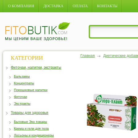
О КОМПАНИИ
ДОСТАВКА
ОПЛАТА
КОНТАКТЫ
Главная
Диетические добав
КАТЕГОРИИ
Фиточаи, напитки, экстракты
Бальзамы
Концентраты
Порошковые напитки
Фиточаи
Экстракты
Товары для здоровья
Бытовые Эко товары
Крема и гели для тела
Лосьоны и кондиционеры