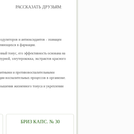
РАССКАЗАТЬ ДРУЗЬЯМ:
дуляторов и антиоксидантов - эхинацеи
меняющихся в фармации.
ый тонус, его эффективность основана на
рной, элеутерококка, экстрактов красного
антными и противовоспалительными
ции воспалительных процессов в организме.
овышения жизненного тонуса и укреплении
БРИЗ КАПС. № 30