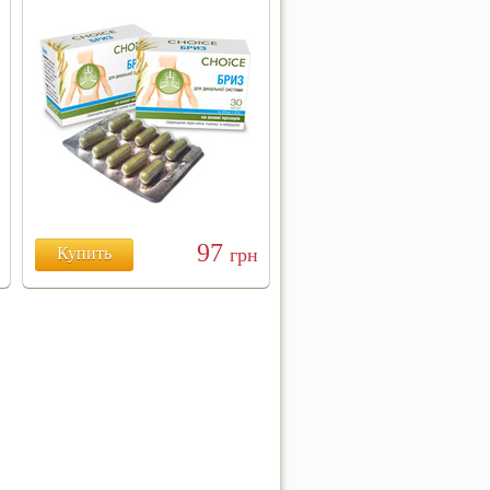
97
Купить
грн