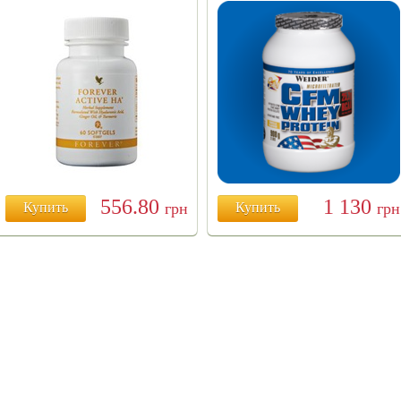
556.80
1 130
Купить
грн
Купить
грн