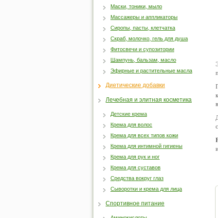
Маски, тоники, мыло
Массажеры и аппликаторы
Сиропы, пасты, клетчатка
Скраб, молочко, гель для душа
Фитосвечи и супозитории
Шампунь, бальзам, масло
Эфирные и растительные масла
Диетические добавки
Лечебная и элитная косметика
Детские крема
Крема для волос
Крема для всех типов кожи
Крема для интимной гигиены
Крема для рук и ног
Крема для суставов
Средства вокруг глаз
Сыворотки и крема для лица
Спортивное питание
Аминокислоты