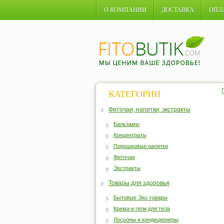
О КОМПАНИИ
ДОСТАВКА
ОПЛ
КАТЕГОРИИ
Фиточаи, напитки, экстракты
Бальзамы
Концентраты
Порошковые напитки
Фиточаи
Экстракты
Товары для здоровья
Бытовые Эко товары
Крема и гели для тела
Лосьоны и кондиционеры