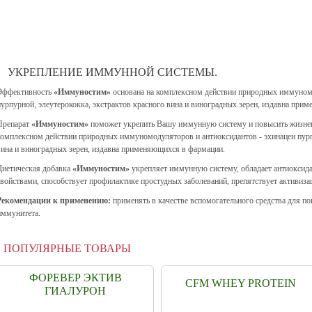
УКРЕПЛЕНИЕ ИММУННОЙ СИСТЕМЫ.
Эффективность
«Иммуностим»
основана на комплексном действии природных иммуномо
пурпурной, элеутерококка, экстрактов красного вина и виноградных зерен, издавна при
Препарат
«Иммуностим»
поможет укрепить Вашу иммунную систему и повысить жизненн
комплексном действии природных иммуномодуляторов и антиоксидантов - эхинацеи пурпу
вина и виноградных зерен, издавна применяющихся в фармации.
Диетическая добавка
«Иммуностим»
укрепляет иммунную систему, обладает антиоксид
свойствами, способствует профилактике простудных заболеваний, препятствует активиза
Рекомендации к применению:
применять в качестве вспомогательного средства для п
иммунитета
.
ПОПУЛЯРНЫЕ ТОВАРЫ
ФОРЕВЕР ЭКТИВ
CFM WHEY PROTEIN
ГИАЛУРОН