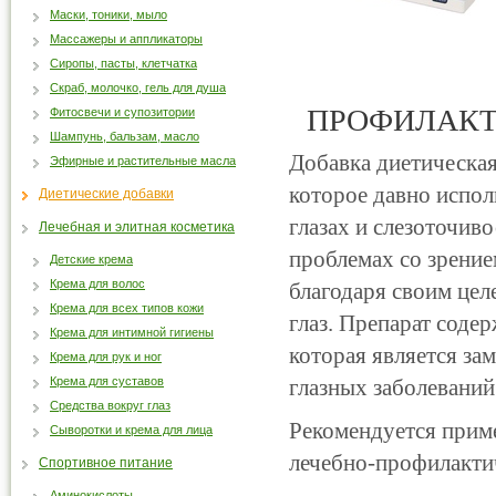
Маски, тоники, мыло
Массажеры и аппликаторы
Сиропы, пасты, клетчатка
Скраб, молочко, гель для душа
ПРОФИЛАКТ
Фитосвечи и супозитории
Шампунь, бальзам, масло
Добавка диетическа
Эфирные и растительные масла
которое давно испо
Диетические добавки
глазах и слезоточиво
Лечебная и элитная косметика
проблемах со зрение
Детские крема
Крема для волос
благодаря своим це
Крема для всех типов кожи
глаз. Препарат содер
Крема для интимной гигиены
которая является за
Крема для рук и ног
Крема для суставов
глазных заболеваний
Средства вокруг глаз
Рекомендуется приме
Сыворотки и крема для лица
лечебно-профилактич
Спортивное питание
Аминокислоты