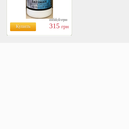
1050,0
грн
315
грн
Купить
БОЯРЫШНИК ТАБЛ.
№120, 500 МГ.
810
Купить
грн