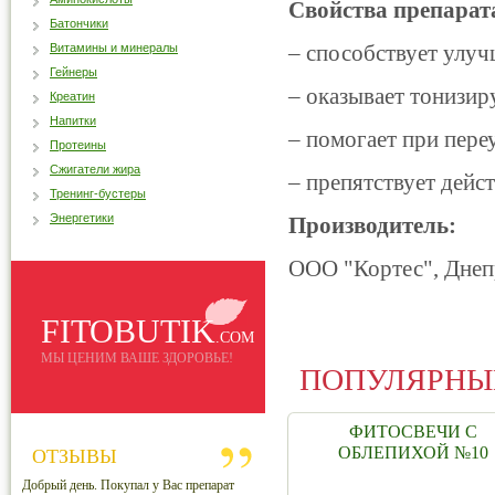
Свойства препарат
Батончики
– способствует улу
Витамины и минералы
Гейнеры
– оказывает тонизир
Креатин
Напитки
– помогает при пере
Протеины
Сжигатели жира
–
препятствует дейс
Тренинг-бустеры
Энергетики
Производитель:
ООО "Кортес", Днеп
FITOBUTIK
.COM
МЫ ЦЕНИМ ВАШЕ ЗДОРОВЬЕ!
ПОПУЛЯРНЫ
ФИТОСВЕЧИ С
ОБЛЕПИХОЙ №10
ОТЗЫВЫ
Добрый день. Покупал у Вас препарат