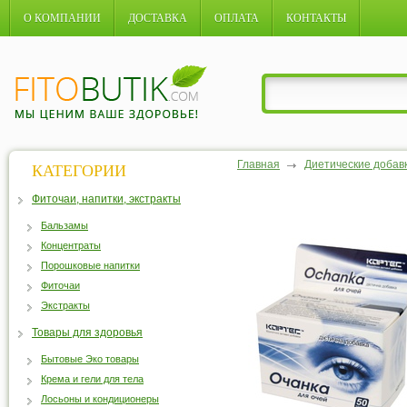
О КОМПАНИИ
ДОСТАВКА
ОПЛАТА
КОНТАКТЫ
Главная
Диетические добав
КАТЕГОРИИ
Фиточаи, напитки, экстракты
Бальзамы
Концентраты
Порошковые напитки
Фиточаи
Экстракты
Товары для здоровья
Бытовые Эко товары
Крема и гели для тела
Лосьоны и кондиционеры