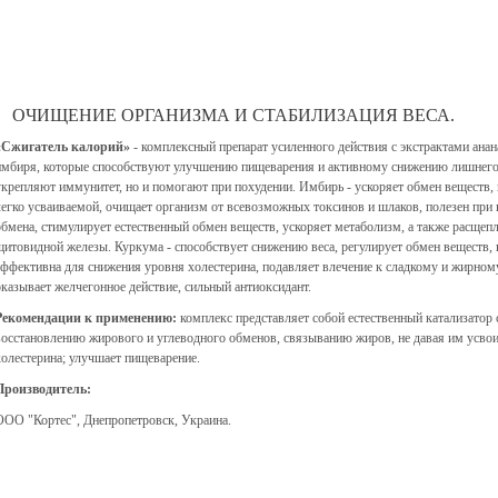
ОЧИЩЕНИЕ ОРГАНИЗМА И СТАБИЛИЗАЦИЯ ВЕСА.
«Сжигатель калорий»
- комплексный препарат усиленного действия с экстрактами ана
имбиря, которые способствуют улучшению пищеварения и активному снижению лишнего в
укрепляют иммунитет, но и помогают при похудении. Имбирь - ускоряет обмен веществ, 
легко усваиваемой, очищает организм от всевозможных токсинов и шлаков, полезен при
обмена, стимулирует естественный обмен веществ, ускоряет метаболизм, а также расщеп
щитовидной железы. Куркума - способствует снижению веса, регулирует обмен веществ,
эффективна для снижения уровня холестерина, подавляет влечение к сладкому и жирном
оказывает желчегонное действие, сильный антиоксидант.
Рекомендации к применению:
комплекс представляет собой естественный катализатор
восстановлению жирового и углеводного обменов, связыванию жиров, не давая им усвоит
холестерина; улучшает пищеварение.
Производитель:
ООО "Кортес", Днепропетровск, Украина.