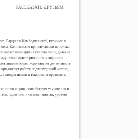
РАССКАЗАТЬ ДРУЗЬЯМ:
наса, Гарцинии Камбоджийской, куркумы и
еса. Как известно пряные специи не только
помогает переварить тяжелую пищу, делая ее
 нарушении холестеринового и жирового
ляет лишние жиры, нормализует деятельность
 нормализует работу поджелудочной железы,
у, выводит шлаки и токсины из организма,
 сжигания жиров, способствует улучшению и
ься; подавляет и снижает аппетит, уровень