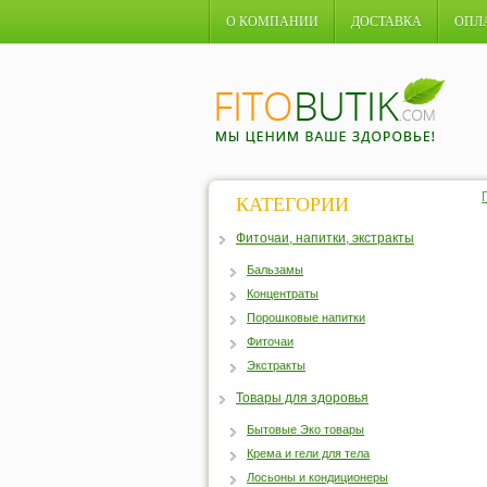
О КОМПАНИИ
ДОСТАВКА
ОПЛ
КАТЕГОРИИ
Фиточаи, напитки, экстракты
Бальзамы
Концентраты
Порошковые напитки
Фиточаи
Экстракты
Товары для здоровья
Бытовые Эко товары
Крема и гели для тела
Лосьоны и кондиционеры