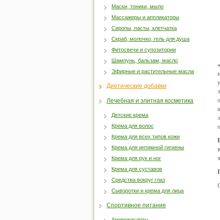
Маски, тоники, мыло
Массажеры и аппликаторы
Сиропы, пасты, клетчатка
Скраб, молочко, гель для душа
Фитосвечи и супозитории
Шампунь, бальзам, масло
Эфирные и растительные масла
Диетические добавки
Лечебная и элитная косметика
Детские крема
Крема для волос
Крема для всех типов кожи
Крема для интимной гигиены
Крема для рук и ног
Крема для суставов
Средства вокруг глаз
Сыворотки и крема для лица
Спортивное питание
Аминокислоты