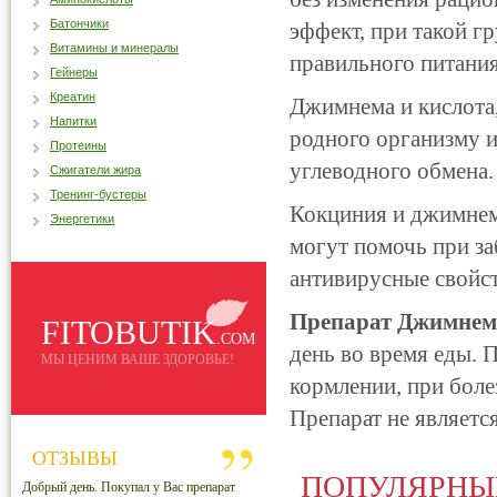
Батончики
эффект, при такой г
Витамины и минералы
правильного питания
Гейнеры
Креатин
Джимнема и кислота,
Напитки
родного организму и
Протеины
углеводного обмена.
Сжигатели жира
Тренинг-бустеры
Кокциния и джимнема
Энергетики
могут помочь при за
антивирусные свойст
Препарат Джимнем
FITOBUTIK
.COM
день во время еды. 
МЫ ЦЕНИМ ВАШЕ ЗДОРОВЬЕ!
кормлении, при боле
Препарат не является
ОТЗЫВЫ
ПОПУЛЯРНЫ
Добрый день. Покупал у Вас препарат