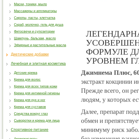
Маски, тоники, мыло
Массажеры и аппликаторы
Сиропы, пасты, клетчатка
Скраб, молочко, гель для душа
ЛЕГЕНДАРН
Фитосвечи и супозитории
Шампунь, бальзам, масло
УСОВЕРШЕН
Эфирные и растительные масла
ФОРМУЛЕ Д
Диетические добавки
УРОВНЕМ Г
Лечебная и элитная косметика
Джимнема Плюс, 6
Детские крема
Крема для волос
экстракт кокцинии и
Крема для всех типов кожи
Прежде всего, он ре
Крема для интимной гигиены
людям, у которых ес
Крема для рук и ног
Крема для суставов
Далее, препарат под
Средства вокруг глаз
обмен и препятствуе
Сыворотки и крема для лица
минимуму риск забол
Спортивное питание
без изменения рацио
Аминокислоты