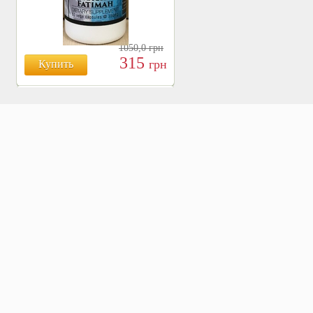
1050,0
грн
315
грн
Купить
БОЯРЫШНИК ТАБЛ.
№120, 500 МГ.
810
Купить
грн