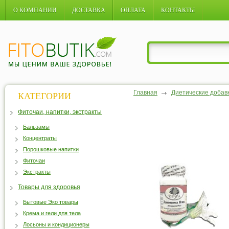
О КОМПАНИИ
ДОСТАВКА
ОПЛАТА
КОНТАКТЫ
Главная
Диетические добав
КАТЕГОРИИ
Фиточаи, напитки, экстракты
Бальзамы
Концентраты
Порошковые напитки
Фиточаи
Экстракты
Товары для здоровья
Бытовые Эко товары
Крема и гели для тела
Лосьоны и кондиционеры