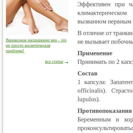
Эффективен при ча
климактерическом
вызванном нервным 
В отличие от транк
Варикозное расширение вен - это
не вызывает побочн
не просто косметическая
проблема!
Применение
Принимать по 2 капс
все статьи
Состав
1 капсула: Запатен
officinalis). Стра
lupulus).
Противопоказания
Беременным и ко
проконсультироватьс