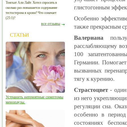
Тонгкат Али Лайт. Хотел спросить в
глистогонным эффек
сколько раз повышается содержание
тестостерона в крови? Что означает
Особенно эффектив
(25:1)?
все отзывы
также прекрасным с
СТАТЬИ
Валериана
пользу
расслабляющему воз
100 запатентованн
Германии. Помогает
вызванных перенапр
тягу к курению.
Страстоцвет
- один
из него укрепляющий
Устранить неприятные симптомы
менопаузы.
регуляции сна. Ока
особенно в период
состояниях беспок