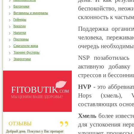
Батончики
беспокойство, неож
Витамины и минералы
склонность к частым
Гейнеры
Креатин
Поддержка организ
Напитки
человека, пережив
Протеины
очередь необходимы
Сжигатели жира
Тренинг-бустеры
NSP позаботилась 
Энергетики
активную добавк
стрессов и бессонни
HVP
- это аббревиа
FITOBUTIK
.COM
Hops (хмель), Val
МЫ ЦЕНИМ ВАШЕ ЗДОРОВЬЕ!
составляющих основ
Хмель
более извест
ОТЗЫВЫ
для успокоения нерв
Добрый день. Покупал у Вас препарат
улучшает процессы 