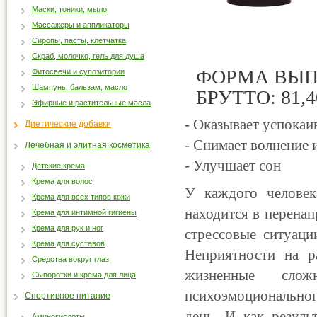
Маски, тоники, мыло
Массажеры и аппликаторы
Сиропы, пасты, клетчатка
Скраб, молочко, гель для душа
ФОРМА ВЫПУ
Фитосвечи и супозитории
Шампунь, бальзам, масло
БРУТТО: 81,4
Эфирные и растительные масла
- Оказывает успока
Диетические добавки
- Снимает волнение 
Лечебная и элитная косметика
- Улучшает сон
Детские крема
Крема для волос
У каждого человек
Крема для всех типов кожи
находится в перенап
Крема для интимной гигиены
Крема для рук и ног
стрессовые ситуаци
Крема для суставов
Неприятности на р
Средства вокруг глаз
жизненные сло
Сыворотки и крема для лица
психоэмоциональног
Спортивное питание
день. И как резуль
Аминокислоты