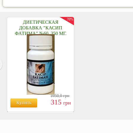
70%
ДИЕТИЧЕСКАЯ
ДОБАВКА "КАСИП
ФАТИМА" №60, 350 МГ.
1050,0
грн
315
грн
Купить
БОЯРЫШНИК ТАБЛ.
№120, 500 МГ.