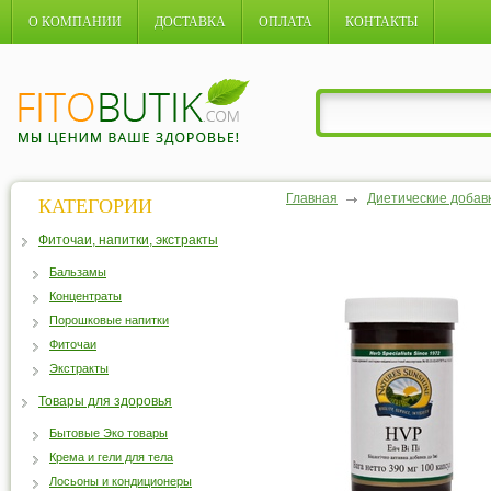
О КОМПАНИИ
ДОСТАВКА
ОПЛАТА
КОНТАКТЫ
Главная
Диетические добав
КАТЕГОРИИ
Фиточаи, напитки, экстракты
Бальзамы
Концентраты
Порошковые напитки
Фиточаи
Экстракты
Товары для здоровья
Бытовые Эко товары
Крема и гели для тела
Лосьоны и кондиционеры