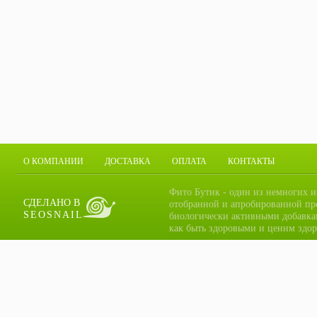
О КОМПАНИИ
ДОСТАВКА
ОПЛАТА
КОНТАКТЫ
Фито Бутик - один из немногих и
СДЕЛАНО В
отобранной и апробированной пр
SEOSNAIL
биологически активными добавка
как быть здоровыми и ценим здор