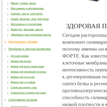
Маски, тоники, мыло
Массажеры и аппликаторы
Сиропы, пасты, клетчатка
Скраб, молочко, гель для душа
ЗДОРОВАЯ П
Фитосвечи и супозитории
Шампунь, бальзам, масло
Сегодня расторопша
Эфирные и растительные масла
компонент силимари
Диетические добавки
поэтому именно он 
Лечебная и элитная косметика
ФОРТЕ. Как известно
Детские крема
Крема для волос
клеточные мембраны
Крема для всех типов кожи
интенсивность перек
Крема для интимной гигиены
к дегенеративным п
Крема для рук и ног
Крема для суставов
синтез белка и реге
Средства вокруг глаз
противоаллергическ
Сыворотки и крема для лица
способность силима
Спортивное питание
низкой плотности в к
Аминокислоты