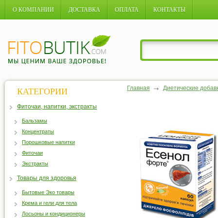
О КОМПАНИИ
ДОСТАВКА
ОПЛАТА
КОНТАКТЫ
Главная
Диетические добав
КАТЕГОРИИ
Фиточаи, напитки, экстракты
Бальзамы
Концентраты
Порошковые напитки
Фиточаи
Экстракты
Товары для здоровья
Бытовые Эко товары
Крема и гели для тела
Лосьоны и кондиционеры