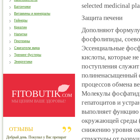
selected medicinal pla
Батончики
Витамины и минералы
Защита печени
Гейнеры
Креатин
Дополняют формулу
Напитки
фосфолипиды, соевое
Протеины
Эссенциальные фос
Сжигатели жира
Тренинг-бустеры
кислоты, которые не
Энергетики
поступления служит
полиненасыщенный ф
процессов обмена ве
FITOBUTIK
Молекулы фосфатиди
.COM
гепатоцитов и устра
МЫ ЦЕНИМ ВАШЕ ЗДОРОВЬЕ!
выполняет функцию 
окружающей среды (И
ОТЗЫВЫ
снижению уровня окс
Добрый день. Покупал у Вас препарат
структуры от разру