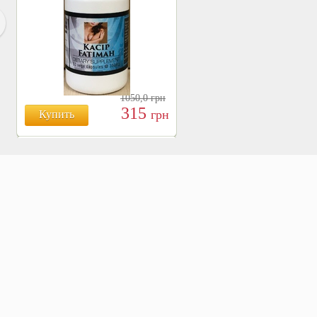
1050,0
грн
315
грн
Купить
БОЯРЫШНИК ТАБЛ.
№120, 500 МГ.