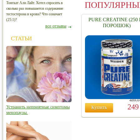
ПОПУЛЯРНЫ
Тонгкат Али Лайт. Хотел спросить в
сколько раз повышается содержание
тестостерона в крови? Что означает
PURE CREATINE (250 
(25:1)?
ПОРОШОК)
все отзывы
СТАТЬИ
489,
24
Устранить неприятные симптомы
Купить
менопаузы.