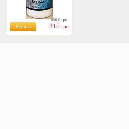
1050,0
грн
315
грн
Купить
БОЯРЫШНИК ТАБЛ.
№120, 500 МГ.
810
Купить
грн