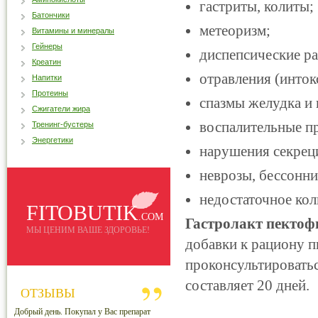
гастриты, колиты;
Батончики
метеоризм;
Витамины и минералы
Гейнеры
диспепсические ра
Креатин
отравления (инток
Напитки
Протеины
спазмы желудка и
Сжигатели жира
воспалительные п
Тренинг-бустеры
Энергетики
нарушения секрец
неврозы, бессонн
недостаточное ко
FITOBUTIK
.COM
Гастролакт пектофи
МЫ ЦЕНИМ ВАШЕ ЗДОРОВЬЕ!
добавки к рациону 
проконсультироватьс
составляет 20 дней.
ОТЗЫВЫ
Добрый день. Покупал у Вас препарат