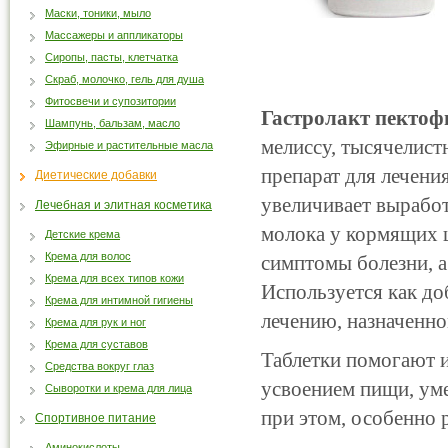
Маски, тоники, мыло
Массажеры и аппликаторы
Сиропы, пасты, клетчатка
Скраб, молочко, гель для душа
Фитосвечи и супозитории
Гастролакт пектофи
Шампунь, бальзам, масло
мелиссу, тысячелист
Эфирные и растительные масла
препарат для лечени
Диетические добавки
увеличивает выработ
Лечебная и элитная косметика
молока у кормящих щ
Детские крема
Крема для волос
симптомы болезни, а
Крема для всех типов кожи
Используется как до
Крема для интимной гигиены
лечению, назначенно
Крема для рук и ног
Крема для суставов
Таблетки помогают и
Средства вокруг глаз
усвоением пищи, ум
Сыворотки и крема для лица
при этом, особенно
Спортивное питание
Аминокислоты