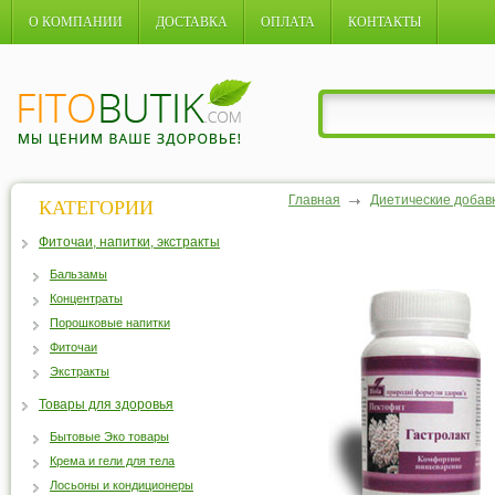
О КОМПАНИИ
ДОСТАВКА
ОПЛАТА
КОНТАКТЫ
Главная
Диетические добав
КАТЕГОРИИ
Фиточаи, напитки, экстракты
Бальзамы
Концентраты
Порошковые напитки
Фиточаи
Экстракты
Товары для здоровья
Бытовые Эко товары
Крема и гели для тела
Лосьоны и кондиционеры