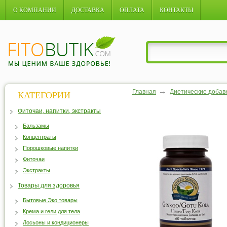
О КОМПАНИИ
ДОСТАВКА
ОПЛАТА
КОНТАКТЫ
Главная
Диетические добав
КАТЕГОРИИ
Фиточаи, напитки, экстракты
Бальзамы
Концентраты
Порошковые напитки
Фиточаи
Экстракты
Товары для здоровья
Бытовые Эко товары
Крема и гели для тела
Лосьоны и кондиционеры