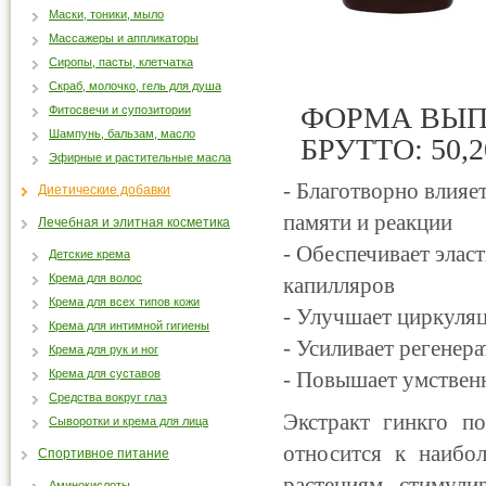
Маски, тоники, мыло
Массажеры и аппликаторы
Сиропы, пасты, клетчатка
Скраб, молочко, гель для душа
ФОРМА ВЫПУ
Фитосвечи и супозитории
Шампунь, бальзам, масло
БРУТТО: 50,2
Эфирные и растительные масла
- Благотворно влияе
Диетические добавки
памяти и реакции
Лечебная и элитная косметика
- Обеспечивает элас
Детские крема
Крема для волос
капилляров
Крема для всех типов кожи
- Улучшает циркуля
Крема для интимной гигиены
- Усиливает регенер
Крема для рук и ног
Крема для суставов
- Повышает умствен
Средства вокруг глаз
Экстракт гинкго по
Сыворотки и крема для лица
относится к наибо
Спортивное питание
растениям, стимули
Аминокислоты