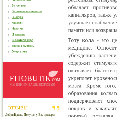
Батончики
обладает противов
Витамины и минералы
капилляров, также 
Гейнеры
улучшает снабжение
Креатин
Напитки
памяти или возвраща
Протеины
Готу кола
- это це
Сжигатели жира
Тренинг-бустеры
медицине. Относи
Энергетики
убеждению, растение
содержит стимулят
оказывает благотв
FITOBUTIK
укрепляет кровенос
.COM
мозга. Кроме того
МЫ ЦЕНИМ ВАШЕ ЗДОРОВЬЕ!
образования колла
поддерживают спос
ОТЗЫВЫ
покров и заживлят
Добрый день. Покупал у Вас препарат
порезы), оставля