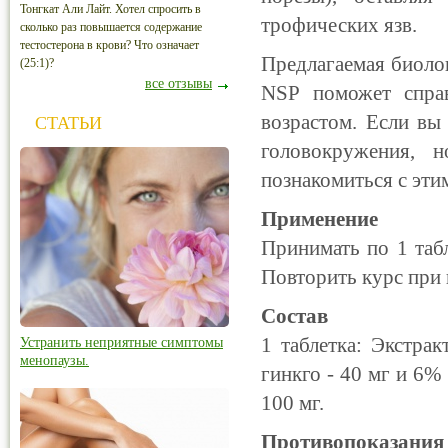
Тонгкат Али Лайт. Хотел спросить в
трофических язв.
сколько раз повышается содержание
тестостерона в крови? Что означает
Предлагаемая биоло
(25:1)?
все отзывы
NSP поможет справ
возрастом. Если вы
СТАТЬИ
головокружения, 
познакомиться с эти
Применение
Принимать по 1 табл
Повторить курс при
Состав
1 таблетка: Экстра
Устранить неприятные симптомы
менопаузы.
гинкго - 40 мг и 6% 
100 мг.
Противопоказания