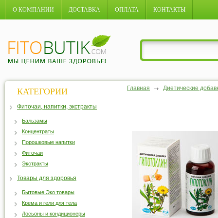
О КОМПАНИИ
ДОСТАВКА
ОПЛАТА
КОНТАКТЫ
Главная
Диетические добав
КАТЕГОРИИ
Фиточаи, напитки, экстракты
Бальзамы
Концентраты
Порошковые напитки
Фиточаи
Экстракты
Товары для здоровья
Бытовые Эко товары
Крема и гели для тела
Лосьоны и кондиционеры