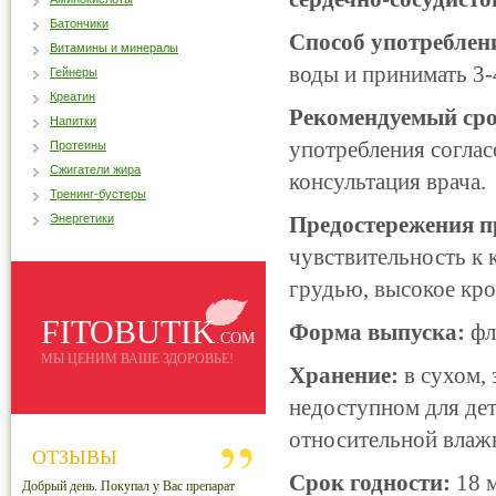
Батончики
Способ употреблен
Витамины и минералы
воды и принимать 3-4
Гейнеры
Креатин
Рекомендуемый сро
Напитки
употребления соглас
Протеины
Сжигатели жира
консультация врача.
Тренинг-бустеры
Энергетики
Предостережения п
чувствительность к 
грудью, высокое кро
FITOBUTIK
Форма выпуска:
фл
.COM
МЫ ЦЕНИМ ВАШЕ ЗДОРОВЬЕ!
Хранение:
в сухом, 
недоступном для дете
относительной влажн
ОТЗЫВЫ
Срок годности:
18 м
Добрый день. Покупал у Вас препарат