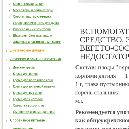
Маски, тоники, мыло
Массажеры и аппликаторы
Сиропы, пасты, клетчатка
Скраб, молочко, гель для душа
ВСПОМОГАТ
Фитосвечи и супозитории
Шампунь, бальзам, масло
СРЕДСТВО,
Эфирные и растительные масла
ВЕГЕТО-СО
Диетические добавки
НЕДОСТАТО
Лечебная и элитная косметика
Состав:
плоды бояры
Детские крема
Крема для волос
корнями дягиля — 1 
Крема для всех типов кожи
1 г, трава пустырни
Крема для интимной гигиены
корень стальника — 
Крема для рук и ног
Крема для суставов
мл.
Средства вокруг глаз
Рекомендуется упо
Сыворотки и крема для лица
как общеукрепляющ
Спортивное питание
сердечно-сосудисто
Аминокислоты