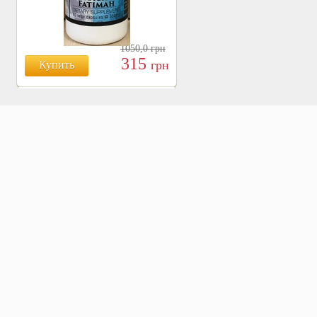
1050,0
грн
315
грн
Купить
БОЯРЫШНИК ТАБЛ.
№120, 500 МГ.
810
Купить
грн