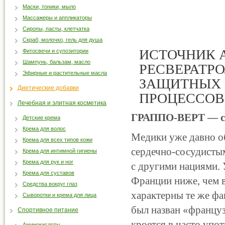
Маски, тоники, мыло
Массажеры и аппликаторы
Сиропы, пасты, клетчатка
Скраб, молочко, гель для душа
ИСТОЧНИК 
Фитосвечи и супозитории
Шампунь, бальзам, масло
РЕСВЕРАТР
Эфирные и растительные масла
ЗАЩИТНЫХ 
Диетические добавки
ПРОЦЕССОВ
Лечебная и элитная косметика
ГРАППО-ВЕРТ
— с
Детские крема
Крема для волос
Медики уже давно о
Крема для всех типов кожи
сердечно-сосудисты
Крема для интимной гигиены
Крема для рук и ног
с другими нациями. 
Крема для суставов
Франции ниже, чем в
Средства вокруг глаз
характерны те же фа
Сыворотки и крема для лица
был назван «францу
Спортивное питание
кроется в часто упо
Аминокислоты