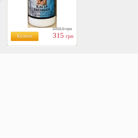
1050,0
грн
315
грн
Купить
БОЯРЫШНИК ТАБЛ.
№120, 500 МГ.
810
Купить
грн