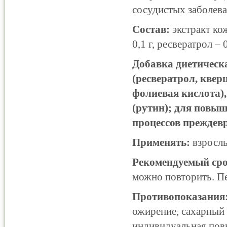
сосудистых заболева
Состав:
экстракт кож
0,1 г, ресвератрол – 0
Добавка диетическ
(ресвератрол, квер
фолиевая кислота),
(рутин); для повы
процессов преждевр
Применять:
взрослы
Рекомендуемый ср
можно повторить. Пе
Противопоказания
ожирение, сахарный 
индивидуальная пов