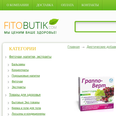
О КОМПАНИИ
ДОСТАВКА
ОПЛАТА
КОНТАКТЫ
Главная
Диетические добав
КАТЕГОРИИ
Фиточаи, напитки, экстракты
Бальзамы
Концентраты
Порошковые напитки
Фиточаи
Экстракты
Товары для здоровья
Бытовые Эко товары
Крема и гели для тела
Лосьоны и кондиционеры