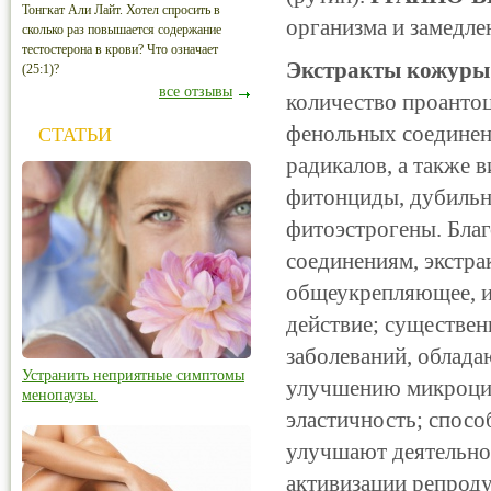
Тонгкат Али Лайт. Хотел спросить в
организма и замедле
сколько раз повышается содержание
тестостерона в крови? Что означает
Экстракты кожуры 
(25:1)?
все отзывы
количество проантоц
фенольных соединен
СТАТЬИ
радикалов, а также 
фитонциды, дубильн
фитоэстрогены. Бла
соединениям, экстра
общеукрепляющее, 
действие; существе
заболеваний, облада
Устранить неприятные симптомы
улучшению микроцир
менопаузы.
эластичность; спосо
улучшают деятельно
активизации репроду