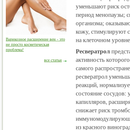
уменьшают риск осте
период менопаузы; 
организма; оказываю
кожу, стимулируют 
на клеточном уровне
Варикозное расширение вен - это
не просто косметическая
проблема!
Ресвератрол
предст
активность которого
все статьи
самого распростране
ресвератрол уменьш
реакций, нормализуе
состояние сосудов: 
капилляров, расширя
снижает риск тромбо
иммуномодулирующее
из красного виногра