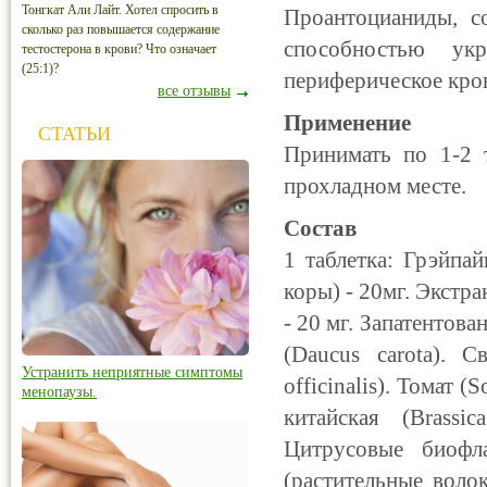
Тонгкат Али Лайт. Хотел спросить в
Проантоцианиды, с
сколько раз повышается содержание
способностью ук
тестостерона в крови? Что означает
(25:1)?
периферическое кров
все отзывы
Применение
СТАТЬИ
Принимать по 1-2 
прохладном месте.
Состав
1 таблетка: Грэйпа
коры) - 20мг. Экстра
- 20 мг. Запатентова
(Daucus carota). С
Устранить неприятные симптомы
officinalis). Томат 
менопаузы.
китайская (Brassic
Цитрусовые биофла
(растительные воло