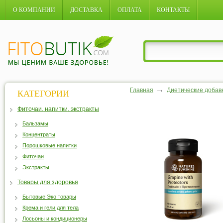
О КОМПАНИИ
ДОСТАВКА
ОПЛАТА
КОНТАКТЫ
Главная
Диетические добав
КАТЕГОРИИ
Фиточаи, напитки, экстракты
Бальзамы
Концентраты
Порошковые напитки
Фиточаи
Экстракты
Товары для здоровья
Бытовые Эко товары
Крема и гели для тела
Лосьоны и кондиционеры