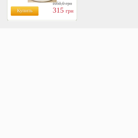
1050,0
грн
315
грн
Купить
БОЯРЫШНИК ТАБЛ.
№120, 500 МГ.
810
Купить
грн
ХВОЩ ПОЛЕВОЙ ТАБЛ.
№120, 500 МГ.