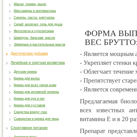
Маски, тоники, мыло
Массажеры и аппликаторы
Сиропы, пасты, клетчатка
Скраб, молочко, гель для душа
ФОРМА ВЫПУ
Фитосвечи и супозитории
Шампунь, бальзам, масло
ВЕС БРУТТО: 
Эфирные и растительные масла
- Является мощным 
Диетические добавки
- Укрепляет стенки 
Лечебная и элитная косметика
- Облегчает течение
Детские крема
Крема для волос
- Препятствует стар
Крема для всех типов кожи
- Является совреме
Крема для интимной гигиены
Крема для рук и ног
Предлагаемая биоло
Крема для суставов
всех известных ан
Средства вокруг глаз
витамина Е и в 20 ра
Сыворотки и крема для лица
Спортивное питание
Препарат представл
Аминокислоты