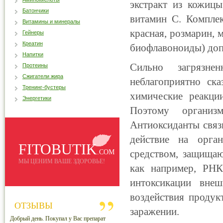
экстракт из кожицы
Батончики
витамин С. Комплек
Витамины и минералы
красная, розмарин, м
Гейнеры
Креатин
биофлавоноиды) допо
Напитки
Сильно загрязне
Протеины
Сжигатели жира
неблагоприятно ск
Тренинг-бустеры
химические реакци
Энергетики
Поэтому организ
Антиоксиданты связ
действие на орган
FITOBUTIK
средством, защища
.COM
МЫ ЦЕНИМ ВАШЕ ЗДОРОВЬЕ!
как например, РН
интоксикации вне
воздействия продук
ОТЗЫВЫ
заражении.
Добрый день. Покупал у Вас препарат