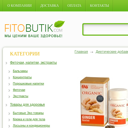
О КОМПАНИИ
ДОСТАВКА
ОПЛАТА
КОНТАКТЫ
Главная
Диетические добав
КАТЕГОРИИ
Фиточаи, напитки, экстракты
Бальзамы
Концентраты
Порошковые напитки
Фиточаи
Экстракты
Товары для здоровья
Бытовые Эко товары
Крема и гели для тела
Лосьоны и кондиционеры