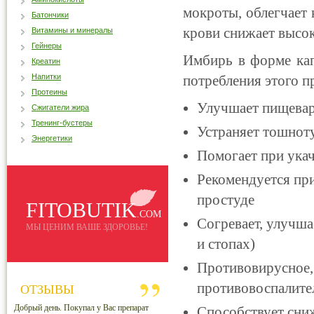
мокроты, облегчает
Батончики
крови снижает высок
Витамины и минералы
Гейнеры
Имбирь в форме кап
Креатин
Напитки
потребления этого п
Протеины
Улучшает пищева
Сжигатели жира
Тренинг-бустеры
Устраняет тошноту
Энергетики
Помогает при укач
Рекомендуется при
простуде
FITOBUTIK
.COM
Согревает, улучша
МЫ ЦЕНИМ ВАШЕ ЗДОРОВЬЕ!
и стопах)
Противовирусное,
противовоспалите
ОТЗЫВЫ
Добрый день. Покупал у Вас препарат
Способствует сни