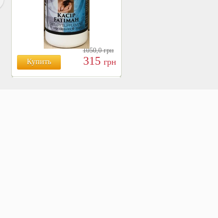
1050,0
грн
315
грн
Купить
БОЯРЫШНИК ТАБЛ.
№120, 500 МГ.
810
Купить
грн