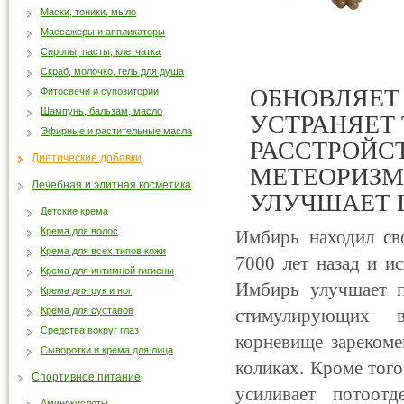
Маски, тоники, мыло
Массажеры и аппликаторы
Сиропы, пасты, клетчатка
Скраб, молочко, гель для душа
ОБНОВЛЯЕТ
Фитосвечи и супозитории
Шампунь, бальзам, масло
УСТРАНЯЕТ
Эфирные и растительные масла
РАССТРОЙСТ
Диетические добавки
МЕТЕОРИЗМЕ
Лечебная и элитная косметика
УЛУЧШАЕТ 
Детские крема
Крема для волос
Имбирь находил св
Крема для всех типов кожи
7000 лет назад и ис
Крема для интимной гигиены
Имбирь улучшает п
Крема для рук и ног
Крема для суставов
стимулирующих в
Средства вокруг глаз
корневище зарекоме
Сыворотки и крема для лица
коликах. Кроме тог
Спортивное питание
усиливает потоотд
Аминокислоты