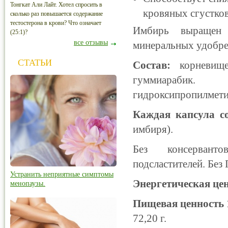
Тонгкат Али Лайт. Хотел спросить в
кровяных сгустков
сколько раз повышается содержание
тестостерона в крови? Что означает
Имбирь выращен 
(25:1)?
все отзывы
минеральных удобре
СТАТЬИ
Состав:
корневище 
гуммиарабик.
гидроксипропилмети
Каждая капсула 
имбиря).
Без консерванто
подсластителей. Без
Устранить неприятные симптомы
Энергетическая цен
менопаузы.
Пищевая ценность 
72,20 г.