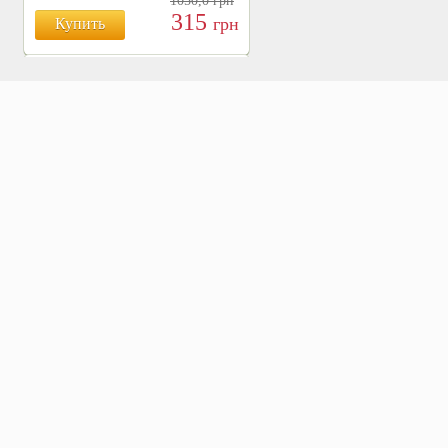
1050,0
грн
315
грн
Купить
БОЯРЫШНИК ТАБЛ.
№120, 500 МГ.
810
Купить
грн
ХВОЩ ПОЛЕВОЙ ТАБЛ.
№120, 500 МГ.