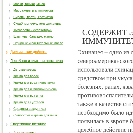
Маски, тоники, мыло
Массажеры и аппликаторы
Сиропы, пасты, клетчатка
Скраб, молочко, гель для душа
СОДЕРЖИТ 
Фитосвечи и супозитории
Шампунь, бальзам, масло
ИММУНИТЕТ
Эфирные и растительные масла
Эхинацея – одно из 
Диетические добавки
североамериканског
Лечебная и элитная косметика
использовали эхина
Детские крема
Крема для волос
средством при укус
Крема для всех типов кожи
болезнях, ранах, яз
Крема для интимной гигиены
противовоспалительн
Крема для рук и ног
Крема для суставов
также в качестве ст
Средства вокруг глаз
необходимо было идт
Сыворотки и крема для лица
появилась в звропе 
Спортивное питание
целебное действие п
Аминокислоты