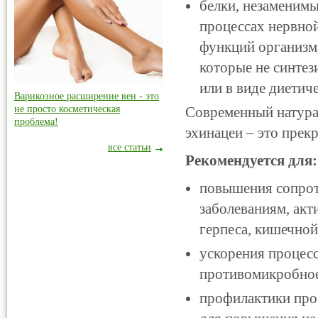
белки, незаменимы
процессах нервной
функций организм
которые не синтез
или в виде диетич
Варикозное расширение вен - это
не просто косметическая
Современный натурал
проблема!
эхинацеи – это прек
все статьи
Рекомендуется для:
повышения сопрот
заболеваниям, акт
герпеса, кишечной
ускорения процесс
противомикробное
профилактики прос