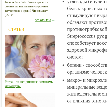
углеводы (инулин 
Тонгкат Али Лайт. Хотел спросить в
сколько раз повышается содержание
белых кровяных те
тестостерона в крови? Что означает
стимулируют выра
(25:1)?
все отзывы
обладают противо
противогрибковой,
СТАТЬИ
Streptococcus pyog
способствует восс
здоровой микрофл
систем;
бетаин - способст
организме человек
макро- и микроэлем
Устранить неприятные симптомы
минеральные веще
менопаузы.
жизнедеятельности
от влияния этих х