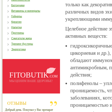
только как декоратив
Батончики
различных видов эх
Витамины и минералы
Гейнеры
укрепляющими имму
Креатин
Напитки
Целебное действие э
Протеины
активных веществ:
Сжигатели жира
Тренинг-бустеры
гидроксикоричные 
Энергетики
цикориевая и др.),
обладают иммуном
антимикробным, п
FITOBUTIK
действия;
.COM
МЫ ЦЕНИМ ВАШЕ ЗДОРОВЬЕ!
полифенолы – упл
проницаемость, ч
заболеваниях, ко
ОТЗЫВЫ
проницаемостью и
Добрый день. Покупал у Вас препарат