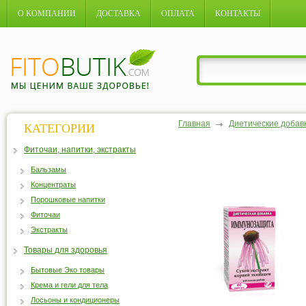
О КОМПАНИИ
ДОСТАВКА
ОПЛАТА
КОНТАКТЫ
Главная
Диетические добав
КАТЕГОРИИ
Фиточаи, напитки, экстракты
Бальзамы
Концентраты
Порошковые напитки
Фиточаи
Экстракты
Товары для здоровья
Бытовые Эко товары
Крема и гели для тела
Лосьоны и кондиционеры