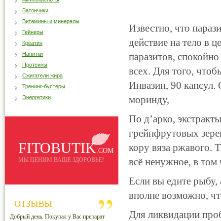
Батончики
Витамины и минералы
Известно, что пара
Гейнеры
действие на тело в 
Креатин
Напитки
паразитов, спокойно
Протеины
всех. Для того, что
Сжигатели жира
Инвазин, 90 капсул.
Тренинг-бустеры
моринду,
Энергетики
По д’арко, экстракт
грейпфрутовых зерен
FITOBUTIK
кору вяза ржавого. Т
.COM
всё ненужное, в том 
МЫ ЦЕНИМ ВАШЕ ЗДОРОВЬЕ!
Если вы едите рыбу,
вполне возможно, что
ОТЗЫВЫ
Для ликвидации проб
Добрый день. Покупал у Вас препарат