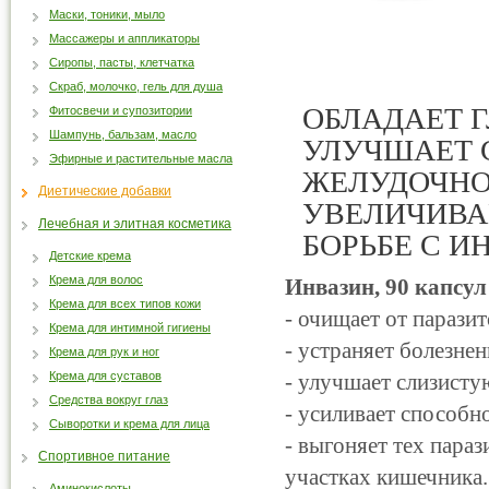
Маски, тоники, мыло
Массажеры и аппликаторы
Сиропы, пасты, клетчатка
Скраб, молочко, гель для душа
ОБЛАДАЕТ 
Фитосвечи и супозитории
Шампунь, бальзам, масло
УЛУЧШАЕТ 
Эфирные и растительные масла
ЖЕЛУДОЧНО
Диетические добавки
УВЕЛИЧИВА
Лечебная и элитная косметика
БОРЬБЕ С И
Детские крема
Крема для волос
Инвазин, 90 капсул
Крема для всех типов кожи
- очищает от паразит
Крема для интимной гигиены
- устраняет болезн
Крема для рук и ног
Крема для суставов
- улучшает слизист
Средства вокруг глаз
- усиливает способн
Сыворотки и крема для лица
- выгоняет тех пара
Спортивное питание
участках кишечника.
Аминокислоты