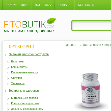
О КОМПАНИИ
ДОСТАВКА
ОПЛАТА
КОНТАКТЫ
Главная
Диетические добав
КАТЕГОРИИ
Фиточаи, напитки, экстракты
Бальзамы
Концентраты
Порошковые напитки
Фиточаи
Экстракты
Товары для здоровья
Бытовые Эко товары
Крема и гели для тела
Лосьоны и кондиционеры