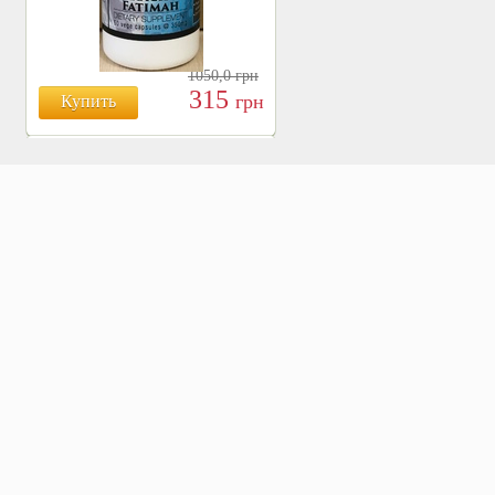
1050,0
грн
315
грн
Купить
БОЯРЫШНИК ТАБЛ.
№120, 500 МГ.
810
Купить
грн