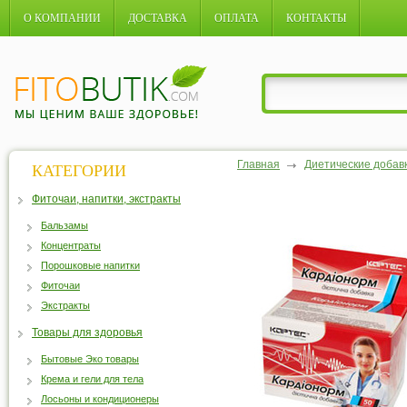
О КОМПАНИИ
ДОСТАВКА
ОПЛАТА
КОНТАКТЫ
Главная
Диетические добав
КАТЕГОРИИ
Фиточаи, напитки, экстракты
Бальзамы
Концентраты
Порошковые напитки
Фиточаи
Экстракты
Товары для здоровья
Бытовые Эко товары
Крема и гели для тела
Лосьоны и кондиционеры