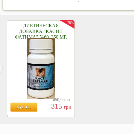
70%
ДИЕТИЧЕСКАЯ
ДОБАВКА "КАСИП
ФАТИМА" №60, 350 МГ.
1050,0
грн
315
грн
Купить
БОЯРЫШНИК ТАБЛ.
№120, 500 МГ.