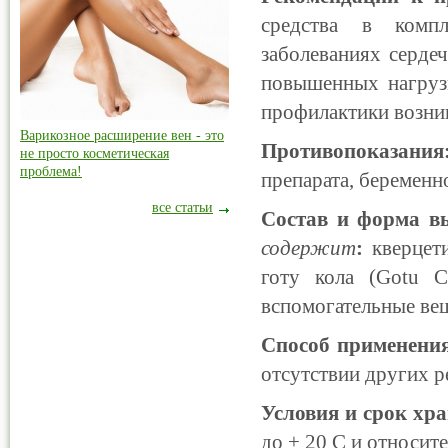
средства в компл
заболеваниях серде
повышенных нагрузк
профилактики возни
Варикозное расширение вен - это
Противопоказан
не просто косметическая
проблема!
препарата, беременно
все статьи
Состав и форма в
содержит
:
кверцети
готу кола (Gotu C
вспомогательные ве
Способ применени
отсутствии других р
Условия и срок хр
до + 20 С и относит