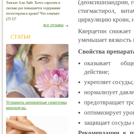
(деоксишизандрин, г
Тонгкат Али Лайт. Хотел спросить в
сколько раз повышается содержание
стигмастирол, ви
тестостерона в крови? Что означает
циркуляцию крови, н
(25:1)?
все отзывы
Кверцетин снижает 
СТАТЬИ
уменьшает вязкость 
Свойства препарат
оказывает обще
действие;
укрепляет сосуды;
нормализует давле
предотвращает тр
Устранить неприятные симптомы
менопаузы.
оптимизирует уров
защищает сосуды 
Рекомендации к 