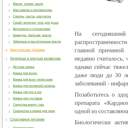
Маски, тоники, мыло
Массажеры и аппликаторы
Сиропы, пасты, клетчатка
Скраб, молочко, гель для душа
Фитосвечи и супозитории
На сегодняшний
Шампунь, бальзам, масло
распространенност
Эфирные и растительные масла
главной причиной 
Диетические добавки
недавно считалось, 
Лечебная и элитная косметика
однако сейчас тяже
Детские крема
Крема для волос
даже люди до 30 ле
Крема для всех типов кожи
заболеваний - инфар
Крема для интимной гигиены
Крема для рук и ног
Позаботьтесь о здо
Крема для суставов
препарата «Кардио
Средства вокруг глаз
одной из составляю
Сыворотки и крема для лица
Спортивное питание
Биологически акти
Аминокислоты