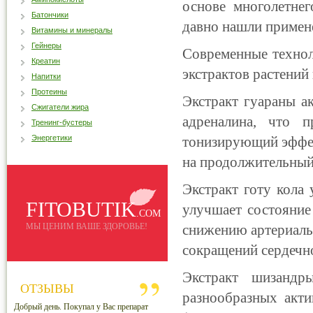
основе многолетнег
Батончики
давно нашли примен
Витамины и минералы
Гейнеры
Современные технол
Креатин
экстрактов растений
Напитки
Протеины
Экстракт гуараны а
Сжигатели жира
адреналина, что п
Тренинг-бустеры
Энергетики
тонизирующий эффек
на продолжительный 
Экстракт готу кола
FITOBUTIK
улучшает состояние
.COM
МЫ ЦЕНИМ ВАШЕ ЗДОРОВЬЕ!
снижению артериаль
сокращений сердеч
Экстракт шизанд
ОТЗЫВЫ
разнообразных акти
Добрый день. Покупал у Вас препарат