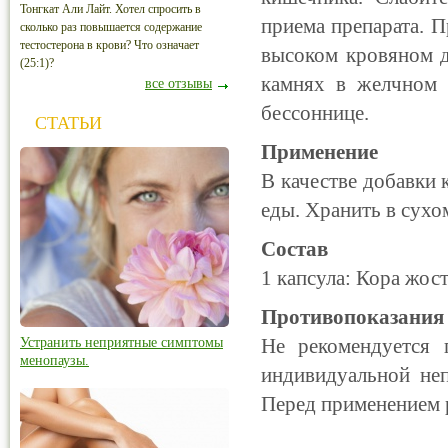
Тонгкат Али Лайт. Хотел спросить в
приема препарата. П
сколько раз повышается содержание
тестостерона в крови? Что означает
высоком кровяном д
(25:1)?
камнях в желчном 
все отзывы
бессоннице.
СТАТЬИ
Применение
В качестве добавки 
еды. Хранить в сухо
Состав
1 капсула: Кора жост
Противопоказания
Не рекомендуется
Устранить неприятные симптомы
менопаузы.
индивидуальной неп
Перед применением р