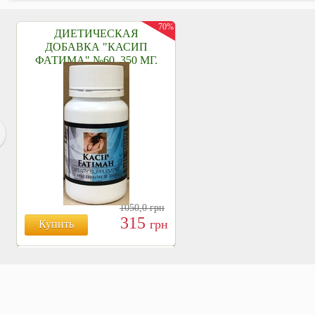
70%
ДИЕТИЧЕСКАЯ
ДОБАВКА "КАСИП
ФАТИМА" №60, 350 МГ.
1050,0
грн
315
грн
Купить
БОЯРЫШНИК ТАБЛ.
№120, 500 МГ.