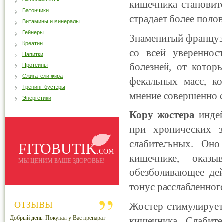
кишечника становитс
Батончики
страдает более поло
Витамины и минералы
Гейнеры
Знаменитый француз
Креатин
со всей увереннос
Напитки
болезней, от котор
Протеины
Сжигатели жира
фекальных масс, к
Тренинг-бустеры
мнение совершенно 
Энергетики
Кору жостера
индей
при хронических з
слабительных. Он
FITOBUTIK
.COM
кишечнике, оказы
МЫ ЦЕНИМ ВАШЕ ЗДОРОВЬЕ!
обезболивающее дей
тонус расслабленног
ОТЗЫВЫ
Жостер стимулирует
Добрый день. Покупал у Вас препарат
кишечника. Слабит