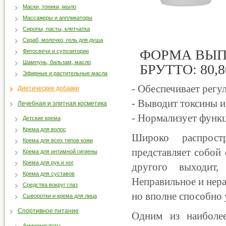
Маски, тоники, мыло
Массажеры и аппликаторы
Сиропы, пасты, клетчатка
Скраб, молочко, гель для душа
ФОРМА ВЫПУ
Фитосвечи и супозитории
Шампунь, бальзам, масло
БРУТТО: 80,8
Эфирные и растительные масла
- Обеспечивает регу
Диетические добавки
- Выводит токсины и
Лечебная и элитная косметика
- Нормализует функ
Детские крема
Крема для волос
Широко распрост
Крема для всех типов кожи
представляет собой 
Крема для интимной гигиены
Крема для рук и ног
другого выходит
Крема для суставов
Неправильное и нера
Средства вокруг глаз
но вполне способно у
Сыворотки и крема для лица
Спортивное питание
Одним из наиболее
Аминокислоты