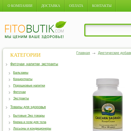
О КОМПАНИИ
ДОСТАВКА
ОПЛАТА
КОНТАКТЫ
Главная
Диетические добав
КАТЕГОРИИ
Фиточаи, напитки, экстракты
Бальзамы
Концентраты
Порошковые напитки
Фиточаи
Экстракты
Товары для здоровья
Бытовые Эко товары
Крема и гели для тела
Лосьоны и кондиционеры