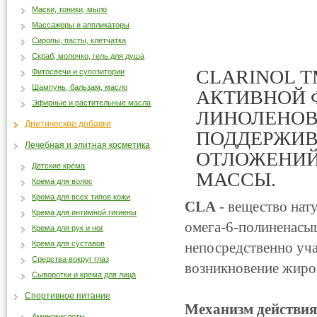
Маски, тоники, мыло
Массажеры и аппликаторы
Сиропы, пасты, клетчатка
Скраб, молочко, гель для душа
CLARINOL 
Фитосвечи и супозитории
Шампунь, бальзам, масло
АКТИВНОЙ 
Эфирные и растительные масла
ЛИНОЛЕНОВ
Диетические добавки
ПОДДЕРЖИВ
Лечебная и элитная косметика
ОТЛОЖЕНИЙ
Детские крема
МАССЫ.
Крема для волос
Крема для всех типов кожи
CLA
- вещество нат
Крема для интимной гигиены
омега-6-полиненасы
Крема для рук и ног
Крема для суставов
непосредственно уча
Средства вокруг глаз
возникновение жиров
Сыворотки и крема для лица
Спортивное питание
Механизм действи
Аминокислоты