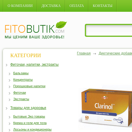
О КОМПАНИИ
ДОСТАВКА
ОПЛАТА
КОНТАКТЫ
Главная
Диетические добав
КАТЕГОРИИ
Фиточаи, напитки, экстракты
Бальзамы
Концентраты
Порошковые напитки
Фиточаи
Экстракты
Товары для здоровья
Бытовые Эко товары
Крема и гели для тела
Лосьоны и кондиционеры