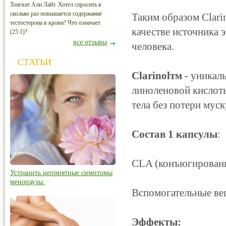
Тонгкат Али Лайт. Хотел спросить в
сколько раз повышается содержание
Таким образом Clari
тестостерона в крови? Что означает
качестве источника 
(25:1)?
все отзывы
человека.
СТАТЬИ
Clarinolтм
- уникал
линоленовой кислот
тела без потери мус
Состав 1 капсулы
:
CLA (конъюгированн
Устранить неприятные симптомы
менопаузы.
Вспомогательные вещ
Эффекты: