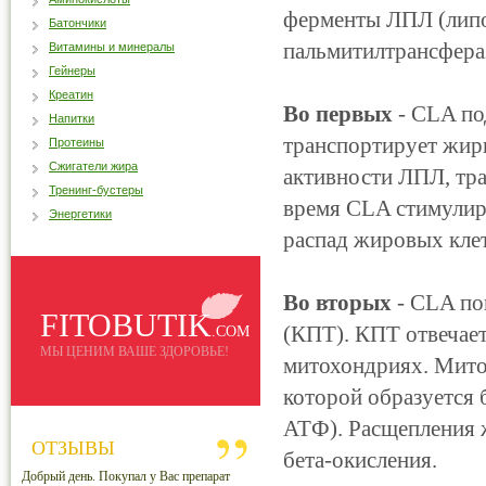
ферменты ЛПЛ (липо
Батончики
пальмитилтрансфераз
Витамины и минералы
Гейнеры
Креатин
Во первых
- СLA по
Напитки
транспортирует жир
Протеины
Сжигатели жира
активности ЛПЛ, тр
Тренинг-бустеры
время СLA стимулиру
Энергетики
распад жировых клет
Во вторых
- СLA по
FITOBUTIK
(КПТ).
КПТ отвечает
.COM
МЫ ЦЕНИМ ВАШЕ ЗДОРОВЬЕ!
митохондриях.
Мито
которой образуется 
АТФ).
Расщепления 
ОТЗЫВЫ
бета-окисления.
Добрый день. Покупал у Вас препарат