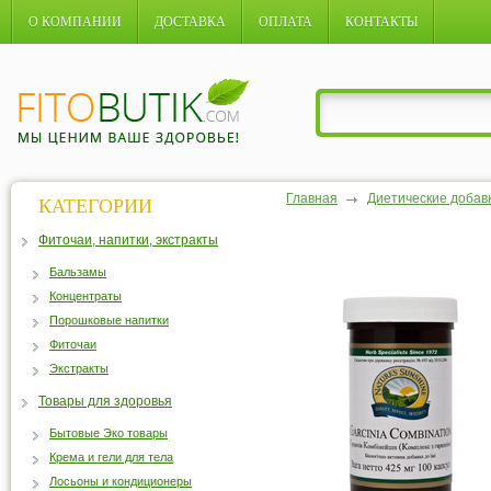
О КОМПАНИИ
ДОСТАВКА
ОПЛАТА
КОНТАКТЫ
Главная
Диетические добав
КАТЕГОРИИ
Фиточаи, напитки, экстракты
Бальзамы
Концентраты
Порошковые напитки
Фиточаи
Экстракты
Товары для здоровья
Бытовые Эко товары
Крема и гели для тела
Лосьоны и кондиционеры