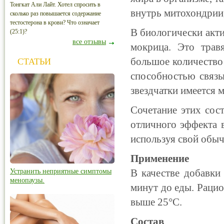
Тонгкат Али Лайт. Хотел спросить в
внутрь митохондрии,
сколько раз повышается содержание
тестостерона в крови? Что означает
В биологически акт
(25:1)?
все отзывы
мокрица. Это трав
большое количество 
СТАТЬИ
способностью связы
звездчатки имеется 
Сочетание этих со
отличного эффекта в
используя свой обы
Применение
В качестве добавки
Устранить неприятные симптомы
менопаузы.
минут до еды. Рацио
выше 25°С.
Состав