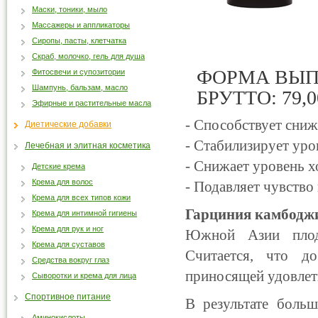
Маски, тоники, мыло
Массажеры и аппликаторы
Сиропы, пасты, клетчатка
Скраб, молочко, гель для душа
ФОРМА ВЫПУ
Фитосвечи и супозитории
Шампунь, бальзам, масло
БРУТТО: 79,0
Эфирные и растительные масла
- Способствует сниж
Диетические добавки
- Стабилизирует уро
Лечебная и элитная косметика
- Снижает уровень х
Детские крема
Крема для волос
- Подавляет чувство
Крема для всех типов кожи
Гарциния камбодж
Крема для интимной гигиены
Крема для рук и ног
Южной Азии плоды
Крема для суставов
Считается, что д
Средства вокруг глаз
приносящей удовлет
Сыворотки и крема для лица
Спортивное питание
В результате больш
Аминокислоты