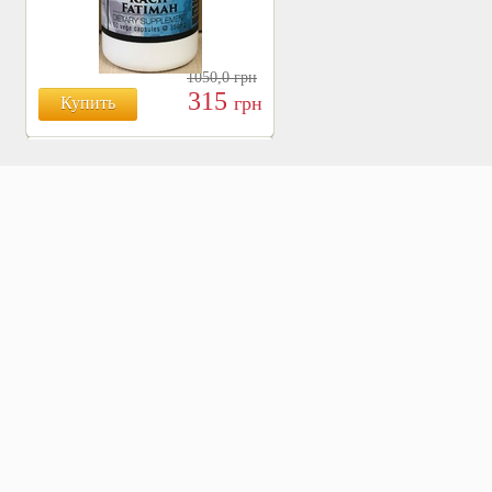
1050,0
грн
315
грн
Купить
БОЯРЫШНИК ТАБЛ.
№120, 500 МГ.
810
Купить
грн