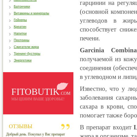
гарцинии на регуля
Батончики
(основной компонен
Витамины и минералы
углеводов в жиры
Гейнеры
Креатин
способствует сниж
Напитки
печени.
Протеины
Сжигатели жира
Garcinia Combina
Тренинг-бустеры
получаемой из кожу
Энергетики
соединения (обеспе
в углеводном и липи
Известно, что у лю
FITOBUTIK
.COM
заболевания сахарн
МЫ ЦЕНИМ ВАШЕ ЗДОРОВЬЕ!
сахара в крови, сп
помогает также боро
ОТЗЫВЫ
В препарат входит
Добрый день. Покупал у Вас препарат
жира в организме, т