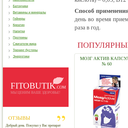
Батончики
Способ применения
Витамины и минералы
день во время прием
Гейнеры
Креатин
раза в год.
Напитки
Протеины
ПОПУЛЯРНЫ
Сжигатели жира
Тренинг-бустеры
Энергетики
МОЗГ АКТИВ КАПСУ
№ 60
FITOBUTIK
.COM
МЫ ЦЕНИМ ВАШЕ ЗДОРОВЬЕ!
ОТЗЫВЫ
Добрый день. Покупал у Вас препарат