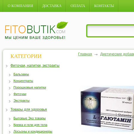
О КОМПАНИИ
ДОСТАВКА
ОПЛАТА
КОНТАКТЫ
Главная
Диетические добав
КАТЕГОРИИ
Фиточаи, напитки, экстракты
Бальзамы
Концентраты
Порошковые напитки
Фиточаи
Экстракты
Товары для здоровья
Бытовые Эко товары
Крема и гели для тела
Лосьоны и кондиционеры