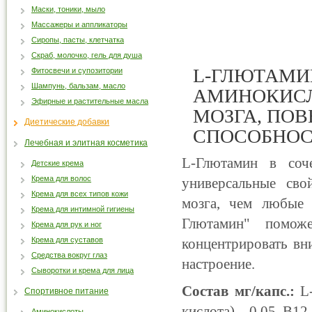
Маски, тоники, мыло
Массажеры и аппликаторы
Сиропы, пасты, клетчатка
Скраб, молочко, гель для душа
L-ГЛЮТАМИ
Фитосвечи и супозитории
Шампунь, бальзам, масло
АМИНОКИСЛ
Эфирные и растительные масла
МОЗГА, ПО
Диетические добавки
СПОСОБНОС
Лечебная и элитная косметика
L-Глютамин в соч
Детские крема
Крема для волос
универсальные сво
Крема для всех типов кожи
мозга, чем любые 
Крема для интимной гигиены
Глютамин" поможе
Крема для рук и ног
Крема для суставов
концентрировать вн
Средства вокруг глаз
настроение.
Сыворотки и крема для лица
Состав мг/капс.:
L-
Спортивное питание
кислота) – 0,05, В12 
Аминокислоты