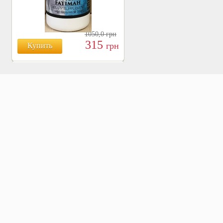
1050,0
грн
315
грн
Купить
БОЯРЫШНИК ТАБЛ.
№120, 500 МГ.
810
Купить
грн