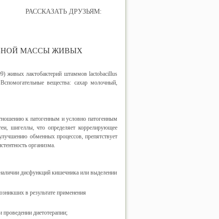
РАССКАЗАТЬ ДРУЗЬЯМ:
БНОЙ МАССЫ ЖИВЫХ
9) живых лактобактерий штаммов lactobacillus
. Вспомогательные вещества: сахар молочный,
отношению к патогенным и условно патогенным
теи, шигеллы, что определяет коррелирующее
 улучшению обменных процессов, препятствует
тентность организма.
 наличии дисфункций кишечника или выделении
озникших в результате применения
и проведении диетотерапии;