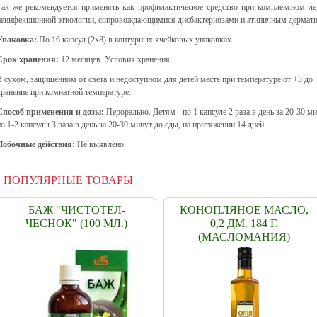
Так же рекомендуется применять как профилактическое средство при комплексном ле
неинфекционной этиологии, сопровождающимися дисбактериозами и атипичным дермат
Упаковка:
По 16 капсул (2x8) в контурных ячейковых упаковках.
Срок хранения:
12 месяцев. Условия хранения:
В сухом, защищенном от света и недоступном для детей месте при температуре от +3 до 
хранение при комнатной температуре.
Способ применения и дозы:
Перорально. Детям - по 1 капсуле 2 раза в день за 20-30 м
по 1-2 капсулы 3 раза в день за 20-30 минут до еды, на протяжении 14 дней.
Побочные действия:
Не выявлено.
ПОПУЛЯРНЫЕ ТОВАРЫ
БАЖ "ЧИСТОТЕЛ-
КОНОПЛЯНОЕ МАСЛО,
ЧЕСНОК" (100 МЛ.)
0,2 ДМ. 184 Г.
(МАСЛОМАНИЯ)