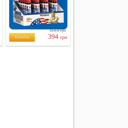
414,0
грн
394
грн
Купить