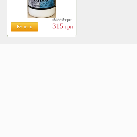
1050,0
грн
315
грн
Купить
БОЯРЫШНИК ТАБЛ.
№120, 500 МГ.
810
Купить
грн