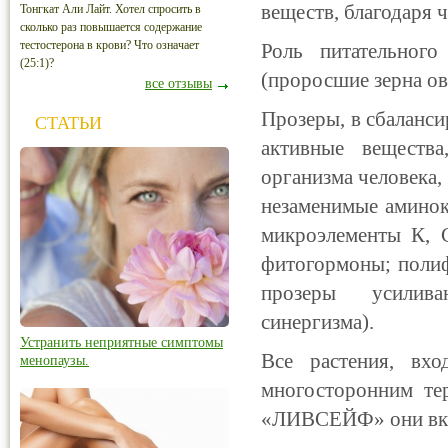
веществ, благодаря 
Тонгкат Али Лайт. Хотел спросить в
сколько раз повышается содержание
тестостерона в крови? Что означает
Роль питательного
(25:1)?
(проросшие зерна ов
все отзывы
Прозеры, в сбаланси
СТАТЬИ
активные вещества
организма человека,
незаменимые аминоки
микроэлементы К, С
фитогормоны; полиф
прозеры усиливаю
синергизма).
Устранить неприятные симптомы
Все растения, вх
менопаузы.
многосторонним тер
«ЛИВСЕЙФ» они вкл