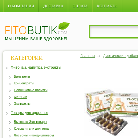
О КОМПАНИИ
ДОСТАВКА
ОПЛАТА
КОНТАКТЫ
Главная
Диетические добав
КАТЕГОРИИ
Фиточаи, напитки, экстракты
Бальзамы
Концентраты
Порошковые напитки
Фиточаи
Экстракты
Товары для здоровья
Бытовые Эко товары
Крема и гели для тела
Лосьоны и кондиционеры