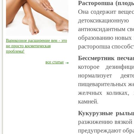
Расторопша (плод
Она содержит вещес
детоксикационн
антиоксидантным св
образованию новых к
Варикозное расширение вен - это
расторопша способс
не просто косметическая
проблема!
Бессмертник песча
все статьи
которое дезинфи
нормализует дея
пищеварительных жел
желчных коликах, 
камней.
Кукурузные рыль
разжижению вязкой 
предупреждают обра