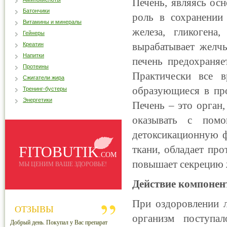
Печень, являясь о
Батончики
роль в сохранении
Витамины и минералы
железа, гликогена
Гейнеры
вырабатывает желчь
Креатин
Напитки
печень предохраняе
Протеины
Практически все 
Сжигатели жира
образующиеся в про
Тренинг-бустеры
Энергетики
Печень – это орган
оказывать с пом
детоксикационную ф
FITOBUTIK
ткани, обладает пр
.COM
повышает секрецию 
МЫ ЦЕНИМ ВАШЕ ЗДОРОВЬЕ!
Действие компонен
При оздоровлении 
ОТЗЫВЫ
организм поступал
Добрый день. Покупал у Вас препарат