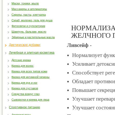
Маски, тоники, мыло
Массажеры и аппликаторы
Сиропы, пасты, клетчатка
Скраб, молочко, гель для душа
НОРМАЛИЗА
Фитосвечи и супозитории
Шампунь, бальзам, масло
ЖЕЛЧНОГО 
Эфирные и растительные масла
Ливсейф -
Диетические добавки
Лечебная и элитная косметика
Нормализует функц
Детские крема
Усиливает детокс
Крема для волос
Способствует реге
Крема для всех типов кожи
Крема для интимной гигиены
Обладает противов
Крема для рук и ног
Крема для суставов
Повышает секреци
Средства вокруг глаз
Улучшает перевар
Сыворотки и крема для лица
Улучшает состоян
Спортивное питание
Аминокислоты