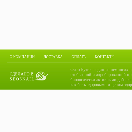
О КОМПАНИИ
ДОСТАВКА
ОПЛАТА
КОНТАКТЫ
Фито Бутик - один из немногих и
СДЕЛАНО В
отобранной и апробированной пр
SEOSNAIL
биологически активными добавка
как быть здоровыми и ценим здор