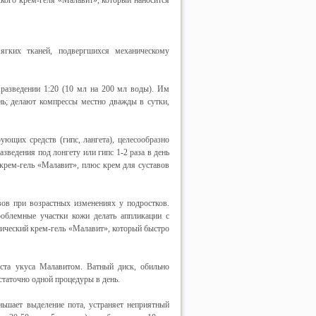
кого крем-геля «Малавит», который наносится
ягких тканей, подвергшихся механическому
разведении 1:20 (10 мл на 200 мл воды). Им
нь; делают компрессы местно дважды в сутки,
ющих средств (гипс, лангета), целесообразно
зведения под лонгету или гипс 1-2 раза в день
 крем-гель «Малавит», плюс крем для суставов
ов при возрастных изменениях у подростков.
роблемные участки кожи делать аппликации с
ический крем-гель «Малавит», который быстро
ста укуса Малавитом. Ватный диск, обильно
статочно одной процедуры в день.
ьшает выделение пота, устраняет неприятный