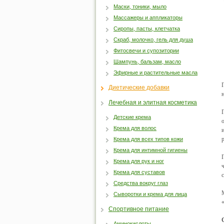
Маски, тоники, мыло
Массажеры и аппликаторы
Сиропы, пасты, клетчатка
Скраб, молочко, гель для душа
Фитосвечи и супозитории
Шампунь, бальзам, масло
Эфирные и растительные масла
Диетические добавки
Лечебная и элитная косметика
Детские крема
Крема для волос
Крема для всех типов кожи
Крема для интимной гигиены
Крема для рук и ног
Крема для суставов
Средства вокруг глаз
Сыворотки и крема для лица
Спортивное питание
Аминокислоты