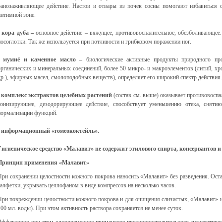
ранозаживляющее действие. Настои и отвары из почек сосны помогают избавиться о
интимной зоне.
· кора дуба –
основное действие – вяжущее, противовоспалительное, обезболивающее
носоглотки. Так же используется при потливости и грибковом поражении ног.
· мумиё и каменное масло –
биологические активные продукты природного пр
органических и минеральных соединений, более 50 микро- и макроэлементов (литий, хром
др.), эфирных масел, смолоподобных веществ), определяет его широкий спектр действия.
· комплекс экстрактов целебных растений
(состав см. выше) оказывает противовосп
тонизирующее, дезодорирующее действие, способствует уменьшению отека, снятию
нормализации функций.
· информационный «гомеококтейль».
Гигиеническое средство «Малавит» не содержит этилового спирта, консервантов и
Принцип применения «Малавит»
При сохранении целостности кожного покрова наносить «Малавит» без разведения. Ост
салфетки, укрывать целлофаном в виде компрессов на несколько часов.
При повреждении целостности кожного покрова и для очищения слизистых, «Малавит» исп
200 мл. воды). При этом активность раствора сохраняется не менее суток.