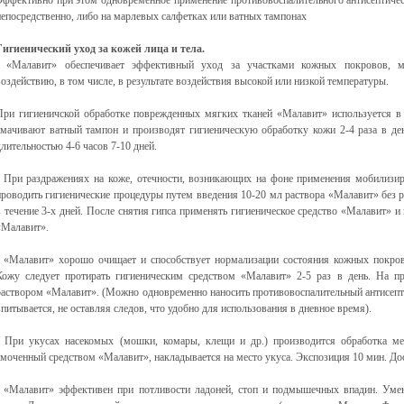
Эффективно при этом одновременное применение противовоспалительного антисептичес
непосредственно, либо на марлевых салфетках или ватных тампонах
Гигиенический уход за кожей лица и тела.
· «Малавит» обеспечивает эффективный уход за участками кожных покровов, м
воздействию, в том числе, в результате воздействия высокой или низкой температуры.
При гигиеничской обработке поврежденных мягких тканей «Малавит» используется в 
смачивают ватный тампон и производят гигиеническую обработку кожи 2-4 раза в де
длительностью 4-6 часов 7-10 дней.
· При раздражениях на коже, отечности, возникающих на фоне применения мобилизиру
проводить гигиенические процедуры путем введения 10-20 мл раствора «Малавит» без ра
в течение 3-х дней. После снятия гипса применять гигиеническое средство «Малавит» и
«Малавит».
· «Малавит» хорошо очищает и способствует нормализации состояния кожных покров
Кожу следует протирать гигиеническим средством «Малавит» 2-5 раз в день. На п
раствором «Малавит». (Можно одновременно наносить противовоспалительный антисепт
впитывается, не оставляя следов, что удобно для использования в дневное время).
· При укусах насекомых (мошки, комары, клещи и др.) производится обработка ме
смоченный средством «Малавит», накладывается на место укуса. Экспозиция 10 мин. До
· «Малавит» эффективен при потливости ладоней, стоп и подмышечных впадин. Умен