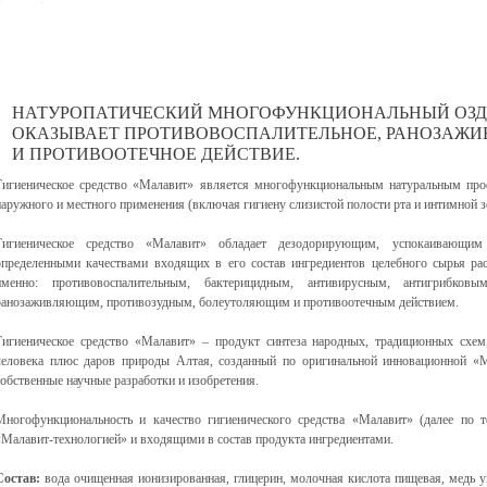
НАТУРОПАТИЧЕСКИЙ МНОГОФУНКЦИОНАЛЬНЫЙ ОЗДО
ОКАЗЫВАЕТ ПРОТИВОВОСПАЛИТЕЛЬНОЕ, РАНОЗАЖ
И ПРОТИВООТЕЧНОЕ ДЕЙСТВИЕ.
Гигиеническое средство «Малавит» является многофункциональным натуральным про
наружного и местного применения (включая гигиену слизистой полости рта и интимной з
Гигиеническое средство «Малавит» oбладает дезодорирующим, успокаивающ
определенными качествами входящих в его состав ингредиентов целебного сырья рас
именно: противовоспалительным, бактерицидным, антивирусным, антигрибковым
ранозаживляющим, противозудным, болеутоляющим и противоотечным действием.
Гигиеническое средство «Малавит» – продукт синтеза народных, традиционных схем
человека плюс даров природы Алтая, созданный по оригинальной инновационной «М
собственные научные разработки и изобретения.
Многофункциональность и качество гигиенического средства «Малавит» (далее по 
«Малавит-технологией» и входящими в состав продукта ингредиентами.
Состав:
вода очищенная ионизированная, глицерин, молочная кислота пищевая, медь уг