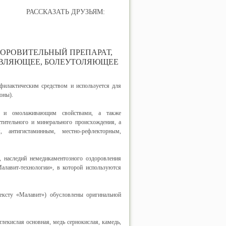
РАССКАЗАТЬ ДРУЗЬЯМ:
РОВИТЕЛЬНЫЙ ПРЕПАРАТ,
ИВЛЯЮЩЕЕ, БОЛЕУТОЛЯЮЩЕЕ
филактическим средством и используется для
оны).
им и омолаживающим свойствами, а также
тительного и минерального происхождения, а
, антигистаминным, местно-рефлекторным,
, наследий немедикаментозного оздоровления
алавит-технологии», в которой используются
тексту «Малавит») обусловлены оригинальной
лекислая основная, медь сернокислая, камедь,