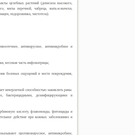
ракты целебных растений (девясила высокого,
го, мяты перечной, чабреца, мать-и-мачехи,
нацеи, подорожника, чистотела).
ивоотечное, антивирусное, антимикробное и
ожи, весомая часть инфоматрицы;
ния болевых ощущений в месте повреждения,
ает невероятной способностью заживлять раны.
тью, бактерицидными, дезинфицирующими и
корбиновую кислоту, флавоноиды, фитонциды и
ительное действие при кожных заболеваниях и
казывают противовирусное, антимикробное,