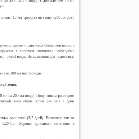
» 30-50 г на 5 л воды) с добавлением 10 мл
т».
ловы: 10 мл средства на ванну (200 литров).
убами, деснами, слизистой оболочкой полости
ддержания в хорошем состоянии, необходимо
 мл чистой воды. Использовать для полоскания
ель на 200 мл чистой воды.
ной зоны.
-40 мл на 200 мл воды). Полученным раствором
имной зоны обоих полов 2-4 раза в день.
ищных орошений (5-7 дней). Возможно так же
 1:20-1:5. Хорошо дополняет сочетание с