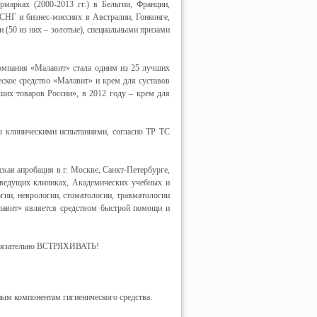
марках (2000-2013 гг.) в Бельгии, Франции,
 СНГ и бизнес-миссиях в Австралии, Гонконге,
 (50 из них – золотые), специальными призами
омпания «Малавит» стала одним из 25 лучших
еское средство «Малавит» и крем для суставов
их товаров России», в 2012 году – крем для
ы клиническими испытаниями, согласно ТР ТС
кая апробация в г. Москве, Санкт-Петербурге,
в ведущих клиниках, Академических учебных и
гии, неврологии, стоматологии, травматологии
лавит» является средством быстрой помощи и
 обязательно ВСТРЯХИВАТЬ!
ым компонентам гигиенического средства.