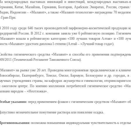
На международных выставках инноваций и инвестиций, международных выставках-яр
Германии, Китае, Малайзии, Германии, Болгарии, Арабских Эмиратах, России, странах
Индии, Индонезии – «Малавит», а также «Малавит-технология» награждены 70 медалями
и Гран-При.
В 2010 году среди 646 тысяч производителей парфюмерно-косметической продукции к
предприятий России. В 2012 г. компания заняла уже 6 рейтинговую позицию. Гигиенич
«Малавит» вошли в рейтинговую категорию «100 лучших товаров Алтая» и «100 лучш
бюста «Малавит» удостоен диплома I степени (Алтай – «Лучший товар года»).
Свойства гигиенического средства «Малавит» и способы его применения подтвержден
009/2011 (Технический Регламент Таможенного Союза).
«Малавит» на рынке уже 20 лет. Проведена многоуровневая предклиническая и клиничес
Новосибирске, Екатеринбурге, Томске, Омске, Барнауле, Белокурихе и др. городах, 
научных учреждениях страны, на кафедрах акушерства и гинекологии, оториноларинголо
и ожоговом центре. По мнению миллионов потребителей гигиеническое средство «Ма
названо народом – «Неотложка».
Особые указания:
перед применением флакон с гигиеническим средством «Малавит»
Допустимо незначительное помутнение раствора или появление осадка.
Противопоказания:
возможна повышенная индивидуальная чувствительность к отдельн