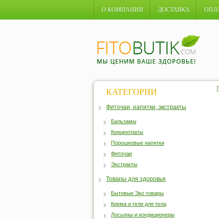
О КОМПАНИИ
ДОСТАВКА
ОПЛ
КАТЕГОРИИ
Фиточаи, напитки, экстракты
Бальзамы
Концентраты
Порошковые напитки
Фиточаи
Экстракты
Товары для здоровья
Бытовые Эко товары
Крема и гели для тела
Лосьоны и кондиционеры