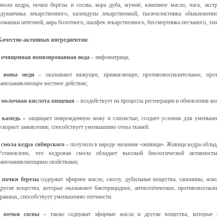
смола кедра, почки берёзы и сосны, кора дуба, мумиё, каменное масло, чага, экст
одуванчика лекарственного, календулы лекарственной, тысячелистника обыкновенно
ромашки аптечной, аира болотного, шалфея лекарственного, бессмертника песчаного, эхи
Качество активных ингредиентов:
· очищенная ионизированная вода
– инфоматрица;
· ионы меди
– оказывают вяжущее, прижигающее, противовоспалительное, прот
ранозаживляющее местное действие;
· молочная кислота пищевая
– воздействует на процессы регенерации и обновления к
· камедь –
защищает поврежденную кожу и слизистые, создает условия для уменьше
ускоряет заживление, способствует уменьшению отека тканей.
· смола кедра сибирского –
получила в народе название «живица». Живица кедра облад
Установлено, что кедровая смола обладает высокой биологической активнос
ранозаживляющими свойствами;
· почки березы
содержат эфирное масло, смолу, дубильные вещества, сапонины, ас
другие вещества, которые оказывают бактерицидное, антисептическое, противовоспал
травмах, способствует уменьшению отечности.
· почки сосны –
также содержат эфирные масла и другие вещества, которые о