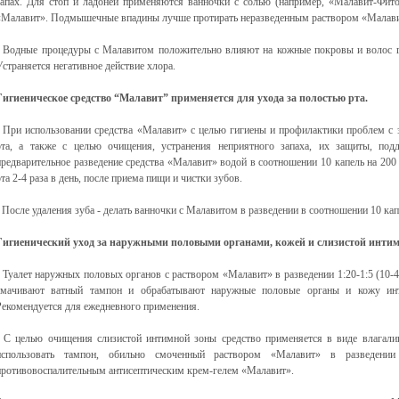
запах. Для стоп и ладоней применяются ванночки с солью (например, «Малавит-Фито
«Малавит». Подмышечные впадины лучше протирать неразведенным раствором «Малави
· Водные процедуры с Малавитом положительно влияют на кожные покровы и волос го
Устраняется негативное действие хлора.
Гигиеническое средство “Малавит” применяется для ухода за полостью рта.
· При использовании средства «Малавит» с целью гигиены и профилактики проблем с з
рта, а также с целью очищения, устранения неприятного запаха, их защиты, по
предварительное разведение средства «Малавит» водой в соотношении 10 капель на 200
рта 2-4 раза в день, после приема пищи и чистки зубов.
· После удаления зуба - делать ванночки с Малавитом в разведении в соотношении 10 кап
Гигиенический уход за наружными половыми органами, кожей и слизистой интим
· Туалет наружных половых органов с раствором «Малавит» в разведении 1:20-1:5 (10
смачивают ватный тампон и обрабатывают наружные половые органы и кожу инт
Рекомендуется для ежедневного применения.
· С целью очищения слизистой интимной зоны средство применяется в виде влагал
использовать тампон, обильно смоченный раствором «Малавит» в разведении
противовоспалительным антисептическим крем-гелем «Малавит».