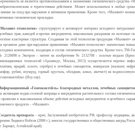
Беременность не является противопоказанием к назначению гигиенического средства «М
эмбриотоксическим и тератогенным действием. Может использоваться в любые сроки
влияние на плод при наружном и интимном применении. Кроме того, «Малавит» можно и
интимные гигиенические прокладки.
«Малавит–технология»
структурирует и активирует материал исходного натуральног
целебных трав, камедей и прочих ингредиентов, максимально раскрывая их полезные с
богатые кластерные структуры. Созданная по этой технологии продукция «Малавит» о
на организм даже при наружном применении. «Малавит-технология» значительно повыш
исходных компонентов, входящих в состав гигиенического средства. Кроме того, ТМ-Ген
№ 2126698 и Экотрон – патент на изобретение № 2132708 - золотые медали (Брюсс
инновационных технологий «Архимед», Москва, 2013) осуществляется перенос инфо
(платина, иридий, золото, серебро) и лечебных самоцветов, минералов (малахит, нефр
сапфир, рубин, изумруд, горный хрусталь, обсидиан, алмаз, аметист) на водносолеву
«гомеококтейль» (Ноу-хау).
Информационный «Гомеококтейль» благородных металлов, лечебных самоцвето
на активацию водно-солевой матрицы и ингредиентов растительного состава гигиеническ
и проявляя в максимальном объеме действие исходных ингредиентов и целебного сырья
конечного продукта – «Малавит».
Создатель препарата
– врач, Заслуженный изобретатель РФ, профессор медицины, а
премии Людвига Нобеля (2006 г.), многих государственных и общественных наград Рос
(г. Барнаул, Алтайский край).