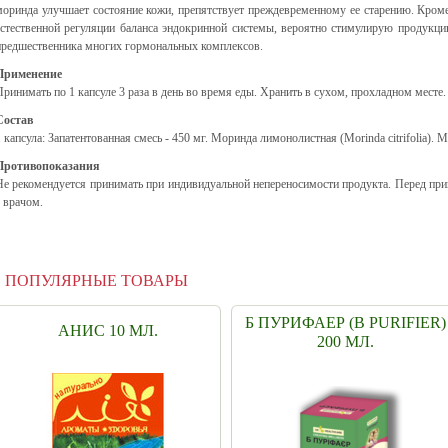
моринда улучшает состояние кожи, препятствует преждевременному ее старению. Кроме 
естественной регуляции баланса эндокринной системы, вероятно стимулирую продукци
предшественника многих гормональных комплексов.
Применение
Принимать по 1 капсуле 3 раза в день во время еды. Хранить в сухом, прохладном месте.
Состав
1 капсула: Запатентованная смесь - 450 мг. Моринда лимонолистная (Morinda citrifolia). Мо
Противопоказания
Не рекомендуется принимать при индивидуальной непереносимости продукта. Перед при
c врачом.
ПОПУЛЯРНЫЕ ТОВАРЫ
Б ПУРИФАЕР (B PURIFIER)
АНИС 10 МЛ.
200 МЛ.