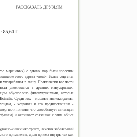
РАССКАЗАТЬ ДРУЗЬЯМ:
85,60 Г
тво мареновых) с давних пор были известны
азвание этого дерева «noni». Белые соцветия
 употребляют в пищу. Практически все части
инда
упоминается в древних манускриптах,
инды обусловлено фитонутриентами, которые
icinalis
. Среди них - мощные антиоксиданты,
лоидам, - ксеронин и его предшественник -
нергию и питание, что способствует активации
фалина) и оказывает связанное с этим общее
дочно-кишечного тракта, лечения заболеваний
ного применения, а для приема внутрь, так как