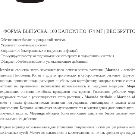
ФОРМА ВЫПУСКА: 100 КАПСУЛ ПО 474 МГ | ВЕС БРУТТО: 
- Обеспечивает баланс эндокринной системы
- Укрепляет иммунную систему
- Защищает от бактериальных и вирусных инфекций
- Стимулирует работу желудочно-кишечного тракта и эндокринной системы
- Обладает обезболивающим и успокаивающим действием
Целебные свойства этого замечательного вечнозеленого растения (
Morinda
- семейс
жителям Полинезии, Китая и других тропических и субтропических регионов. Другое н
моринды приносят плоды размером с небольшую картофелину, которые местные жители
растения на протяжении тысячелетий использовались в народной медицине.
Мор
сохранивших описание лечебных препаратов тех времен. Уникальное действие мор
содержатся только в разновидностях этого растения -
Morinda citrifolia
и
Morinda off
селен, а также физиологически активные ингредиенты, относящиеся к малым алка
проксеронин. Ксеронин активирует иммунокомпетентные клетки давая дополнительную э
иммунной защиты.
Моринда
обладает болеутоляющим действием (через систему энке
успокаивающее действие.
Издавна моринда использовалась для улучшения пищеварения и стимуляции работы желу
дыхательных путей. Может использоваться в косметологии, но не как средство для наруж