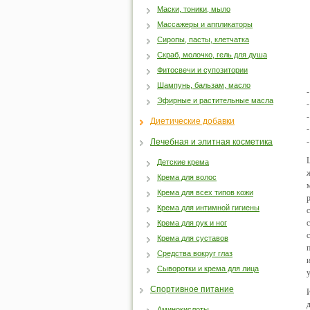
Маски, тоники, мыло
Массажеры и аппликаторы
Сиропы, пасты, клетчатка
Скраб, молочко, гель для душа
Фитосвечи и супозитории
Шампунь, бальзам, масло
Эфирные и растительные масла
Диетические добавки
Лечебная и элитная косметика
Детские крема
Крема для волос
Крема для всех типов кожи
Крема для интимной гигиены
Крема для рук и ног
Крема для суставов
Средства вокруг глаз
Сыворотки и крема для лица
Спортивное питание
Аминокислоты