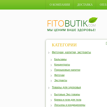
О КОМПАНИИ
ДОСТАВКА
ОПЛ
КАТЕГОРИИ
Фиточаи, напитки, экстракты
Бальзамы
Концентраты
Порошковые напитки
Фиточаи
Экстракты
Товары для здоровья
Бытовые Эко товары
Крема и гели для тела
Лосьоны и кондиционеры