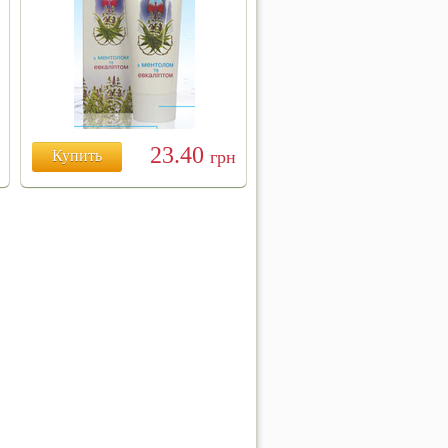
23.40
Купить
грн