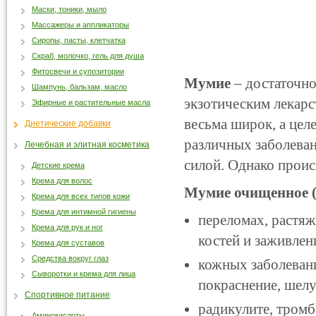
Маски, тоники, мыло
Массажеры и аппликаторы
Сиропы, пасты, клетчатка
Скраб, молочко, гель для душа
Фитосвечи и супозитории
Мумие
– достаточно
Шампунь, бальзам, масло
экзотическим лекарс
Эфирные и растительные масла
весьма широк, а цел
Диетические добавки
различных заболеван
Лечебная и элитная косметика
силой. Однако проис
Детские крема
Крема для волос
Мумие очищенное (
Крема для всех типов кожи
Крема для интимной гигиены
переломах, растяж
Крема для рук и ног
костей и заживлен
Крема для суставов
Средства вокруг глаз
кожных заболевани
Сыворотки и крема для лица
покраснение, шелу
Спортивное питание
радикулите, тромб
Аминокислоты