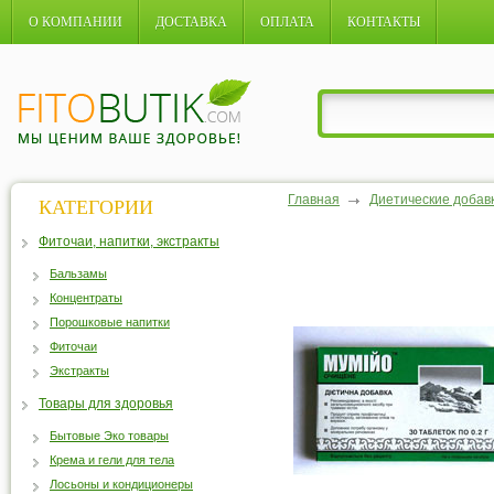
О КОМПАНИИ
ДОСТАВКА
ОПЛАТА
КОНТАКТЫ
Главная
Диетические добав
КАТЕГОРИИ
Фиточаи, напитки, экстракты
Бальзамы
Концентраты
Порошковые напитки
Фиточаи
Экстракты
Товары для здоровья
Бытовые Эко товары
Крема и гели для тела
Лосьоны и кондиционеры