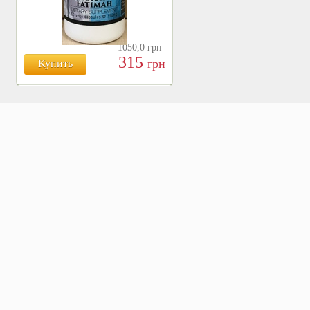
1050,0
грн
315
грн
Купить
БОЯРЫШНИК ТАБЛ.
№120, 500 МГ.
810
Купить
грн