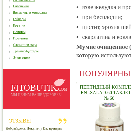
язве желудка и пр
Батончики
Витамины и минералы
при бесплодии;
Гейнеры
цистит, эрозия ше
Креатин
Напитки
скарлатина и кокл
Протеины
Сжигатели жира
Мумие очищенное (
Тренинг-бустеры
которую используют
Энергетики
ПОПУЛЯРНЫ
FITOBUTIK
ПЕПТИДНЫЙ КОМПЛ
.COM
ENI-SALA 9-60 ТАБЛЕ
МЫ ЦЕНИМ ВАШЕ ЗДОРОВЬЕ!
№ 60
ОТЗЫВЫ
Добрый день. Покупал у Вас препарат