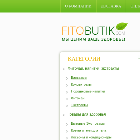
О КОМПАНИИ
ДОСТАВКА
ОПЛ
КАТЕГОРИИ
Фиточаи, напитки, экстракты
Бальзамы
Концентраты
Порошковые напитки
Фиточаи
Экстракты
Товары для здоровья
Бытовые Эко товары
Крема и гели для тела
Лосьоны и кондиционеры