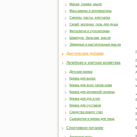
Маски, тоники, мыло
Массажеры и аппликаторы
Сиропы, пасты, клетчатка
Скраб, молочко, гель для душа
Фитосвечи и супозитории
Шампунь, бальзам, масло
Эфирные и растительные масла
Диетические добавки
Лечебная и элитная косметика
Детские крема
Крема для волос
Крема для всех типов кожи
Крема для интимной гигиены
Крема для рук и ног
Крема для суставов
Средства вокруг глаз
Сыворотки и крема для лица
Спортивное питание
Аминокислоты