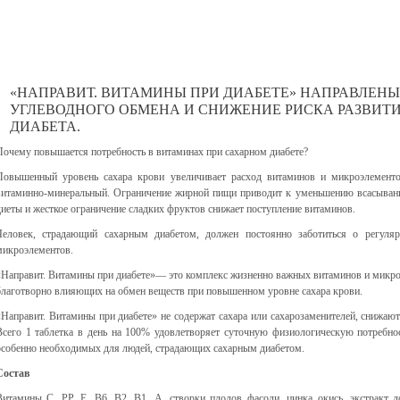
«НАПРАВИТ. ВИТАМИНЫ ПРИ ДИАБЕТЕ» НАПРАВЛЕН
УГЛЕВОДНОГО ОБМЕНА И СНИЖЕНИЕ РИСКА РАЗВИТ
ДИАБЕТА.
Почему повышается потребность в витаминах при сахарном диабете?
Повышенный уровень сахара крови увеличивает расход витаминов и микроэлемент
витаминно-минеральный. Ограничение жирной пищи приводит к уменьшению всасыван
диеты и жесткое ограничение сладких фруктов снижает поступление витаминов.
Человек, страдающий сахарным диабетом, должен постоянно заботиться о регуля
микроэлементов.
«Направит. Витамины при диабете»— это комплекс жизненно важных витаминов и микроэ
благотворно влияющих на обмен веществ при повышенном уровне сахара крови.
«Направит. Витамины при диабете» не содержат сахара или сахарозаменителей, снижают
Всего 1 таблетка в день на 100% удовлетворяет суточную физиологическую потребно
особенно необходимых для людей, страдающих сахарным диабетом.
Состав
Витамины С, РР, Е, В6, В2, В1, А, створки плодов фасоли, цинка окись, экстракт ло