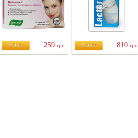
259
810
Купить
грн
Купить
грн