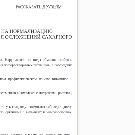
РАССКАЗАТЬ ДРУЗЬЯМ:
Ы НА НОРМАЛИЗАЦИЮ
ИЯ ОСЛОЖНЕНИЙ САХАРНОГО
ов. Нарушаются все виды обменов, особенно
ия жирорастворимых витаминов, а соблюдение
рном профилактическом приеме витаминов и
лементов в комплексе с экстрактами растений,
 тягу к сладкому и помогают соблюдать диету.
сть организма в витаминах и микроэлементах,
пуха, экстракт одуванчика, хрома пиколинат,