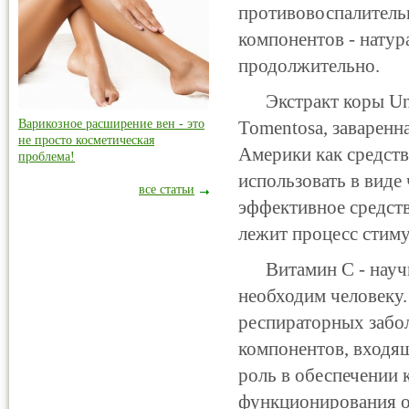
противовоспалитель
компонентов - натур
продолжительно.
Экстракт коры Uncar
Варикозное расширение вен - это
Tomentosa, заварен
не просто косметическая
Америки как средст
проблема!
использовать в виде 
все статьи
эффективное средст
лежит процесс стим
Витамин С - научно
необходим человеку.
респираторных забо
компонентов, входящ
роль в обеспечении 
функционирования о