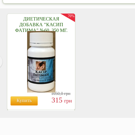
70%
ДИЕТИЧЕСКАЯ
ДОБАВКА "КАСИП
ФАТИМА" №60, 350 МГ.
1050,0
грн
315
грн
Купить
БОЯРЫШНИК ТАБЛ.
№120, 500 МГ.