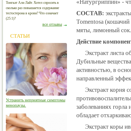
«Натургриппин» - чт
Тонгкат Али Лайт. Хотел спросить в
сколько раз повышается содержание
СОСТАВ:
экстракты
тестостерона в крови? Что означает
(25:1)?
Tomentosa (кошачий 
все отзывы
мяты, лимонный сок
СТАТЬИ
Действие компонен
Экстракт листа обл
Дубильные вещества
активностью, в осно
направленный эффект
Экстракт корня сол
противовоспалитель
Устранить неприятные симптомы
менопаузы.
заболеваниях горла 
обладает отхаркива
Экстракт коры ивы 