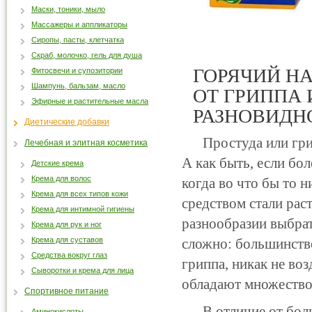
Маски, тоники, мыло
Массажеры и аппликаторы
Сиропы, пасты, клетчатка
Скраб, молочко, гель для душа
ГОРЯЧИЙ Н
Фитосвечи и супозитории
Шампунь, бальзам, масло
ОТ ГРИППА
Эфирные и растительные масла
РАЗНОВИДН
Диетические добавки
Простуда или грипп
Лечебная и элитная косметика
А как быть, если бол
Детские крема
Крема для волос
когда во что бы то 
Крема для всех типов кожи
средством стали рас
Крема для интимной гигиены
разнообразии выбрат
Крема для рук и ног
Крема для суставов
сложно: большинств
Средства вокруг глаз
гриппа, никак не воз
Сыворотки и крема для лица
обладают множеством
Спортивное питание
В отличие от больш
Аминокислоты