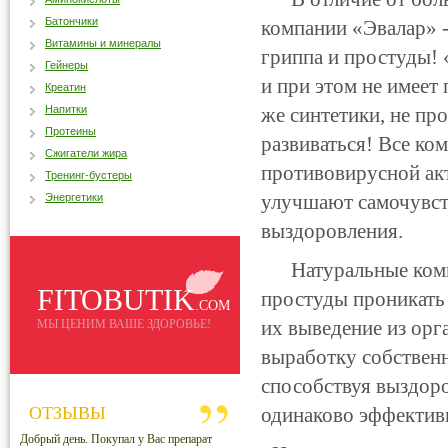
Батончики
компании «Эвалар» -
Витамины и минералы
гриппа и простуды! 
Гейнеры
и при этом не имеет
Креатин
Напитки
же синтетики, не пр
Протеины
развиваться! Все к
Сжигатели жира
противовирусной ак
Тренинг-бустеры
улучшают самочувств
Энергетики
выздоровления.
Натуральные компо
FITOBUTIK
простуды проникать 
.COM
их выведение из ор
МЫ ЦЕНИМ ВАШЕ ЗДОРОВЬЕ!
выработку собствен
способствуя выздор
ОТЗЫВЫ
одинаково эффектив
Добрый день. Покупал у Вас препарат