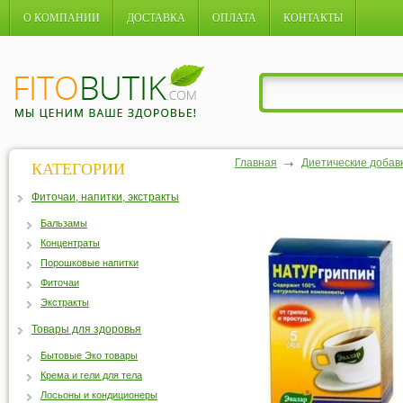
О КОМПАНИИ
ДОСТАВКА
ОПЛАТА
КОНТАКТЫ
Главная
Диетические добав
КАТЕГОРИИ
Фиточаи, напитки, экстракты
Бальзамы
Концентраты
Порошковые напитки
Фиточаи
Экстракты
Товары для здоровья
Бытовые Эко товары
Крема и гели для тела
Лосьоны и кондиционеры