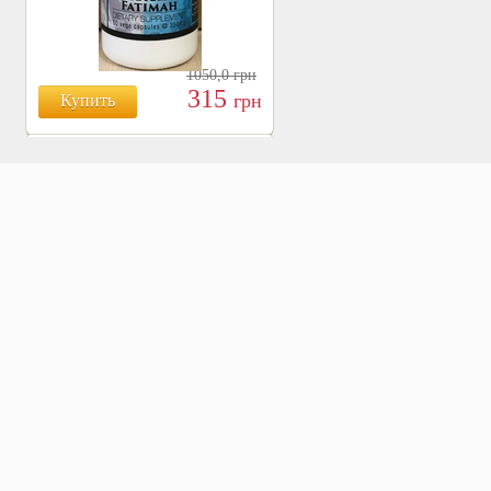
1050,0
грн
315
грн
Купить
БОЯРЫШНИК ТАБЛ.
№120, 500 МГ.
810
Купить
грн