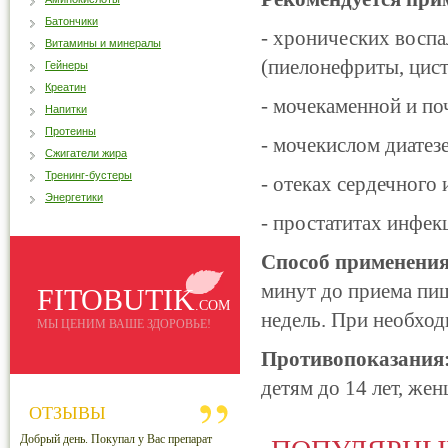
Батончики
- хронических восп
Витамины и минералы
(пиелонефриты, цист
Гейнеры
Креатин
- мочекаменной и по
Напитки
Протеины
- мочекислом диатезе
Сжигатели жира
Тренинг-бустеры
- отеках сердечного
Энергетики
- простатитах инфек
Способ применения
минут до приема пищ
FITOBUTIK
.COM
недель. При необход
МЫ ЦЕНИМ ВАШЕ ЗДОРОВЬЕ!
Противопоказания
детям до 14 лет, ж
ОТЗЫВЫ
Добрый день. Покупал у Вас препарат