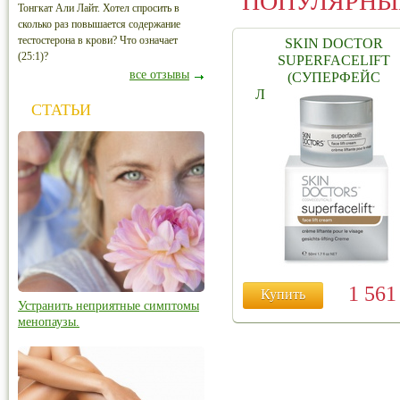
ПОПУЛЯРНЫ
Тонгкат Али Лайт. Хотел спросить в
сколько раз повышается содержание
тестостерона в крови? Что означает
SKIN DOCTOR
(25:1)?
SUPERFACELIFT
все отзывы
(СУПЕРФЕЙС
ЛИФТ,КРЕМ-ЛИФТИ
СТАТЬИ
ДЛЯ ЛИЦА) 50 ML
1 56
Купить
Устранить неприятные симптомы
менопаузы.