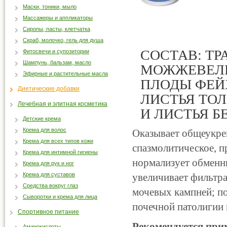
Маски, тоники, мыло
Массажеры и аппликаторы
Сиропы, пасты, клетчатка
Скраб, молочко, гель для душа
СОСТАВ: ТР
Фитосвечи и супозитории
Шампунь, бальзам, масло
МОЖЖЕВЕЛЬ
Эфирные и растительные масла
ПЛОДЫ ФЕЙ
Диетические добавки
ЛИСТЬЯ ТО
Лечебная и элитная косметика
И ЛИСТЬЯ Б
Детские крема
Крема для волос
Оказывает общеукре
Крема для всех типов кожи
спазмолитическое, 
Крема для интимной гигиены
нормализует обменн
Крема для рук и ног
Крема для суставов
увеличивает фильтр
Средства вокруг глаз
мочевых кампней; по
Сыворотки и крема для лица
почечной патолигии 
Спортивное питание
Рекомендуется при
Аминокислоты