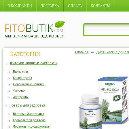
О КОМПАНИИ
ДОСТАВКА
ОПЛАТА
КОНТАКТЫ
Главная
Диетические добав
КАТЕГОРИИ
Фиточаи, напитки, экстракты
Бальзамы
Концентраты
Порошковые напитки
Фиточаи
Экстракты
Товары для здоровья
Бытовые Эко товары
Крема и гели для тела
Лосьоны и кондиционеры