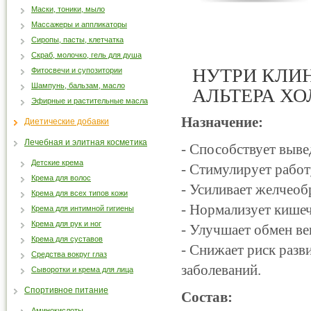
Маски, тоники, мыло
Массажеры и аппликаторы
Сиропы, пасты, клетчатка
Скраб, молочко, гель для душа
НУТРИ КЛИНЗ
Фитосвечи и супозитории
Шампунь, бальзам, масло
АЛЬТЕРА ХО
Эфирные и растительные масла
Назначение:
Диетические добавки
Лечебная и элитная косметика
- Способствует выве
Детские крема
- Стимулирует рабо
Крема для волос
- Усиливает желчео
Крема для всех типов кожи
- Нормализует кише
Крема для интимной гигиены
Крема для рук и ног
- Улучшает обмен ве
Крема для суставов
- Снижает риск разв
Средства вокруг глаз
заболеваний.
Сыворотки и крема для лица
Спортивное питание
Состав:
Аминокислоты