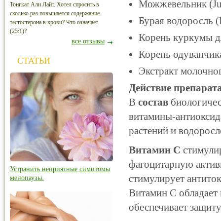
Можжевельник (Jun
Тонгкат Али Лайт. Хотел спросить в
сколько раз повышается содержание
Бурая водоросль (K
тестостерона в крови? Что означает
(25:1)?
Корень куркумы дл
все отзывы
Корень одуванчика 
СТАТЬИ
Экстракт молочног
Действие препарата
В
состав
биологичес
витамины-антиоксида
растений и водоросл
Витамин C
стимулир
фагоцитарную активн
Устранить неприятные симптомы
стимулирует антито
менопаузы.
Витамин C обладает
обеспечивает защиту