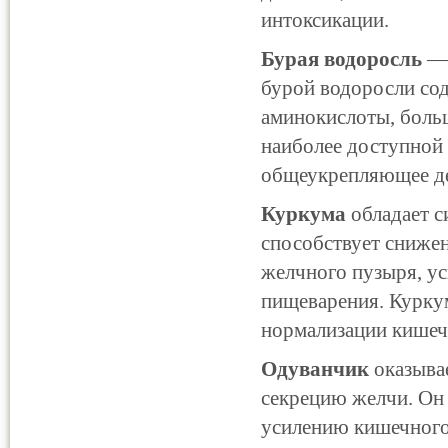
интоксикации.
Бурая водоросль
— 
бурой водоросли со
аминокислоты, боль
наиболее доступной 
общеукрепляющее де
Куркума
обладает 
способствует сниже
желчного пузыря, у
пищеварения. Куркум
нормализации кише
Одуванчик
оказыва
секрецию желчи. Он
усилению кишечного