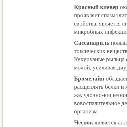
Красный клевер
ока
проявляет спазмоли
свойства, является
микробных инфекци
Сассапариль
повыш
токсических вещест
Кукурузные рыльца 
мочой, усиливая диу
Бромелайн
обладае
расщеплять белки и
желудочно-кишечного
вовоспалительное де
организм.
Чеснок
является ан