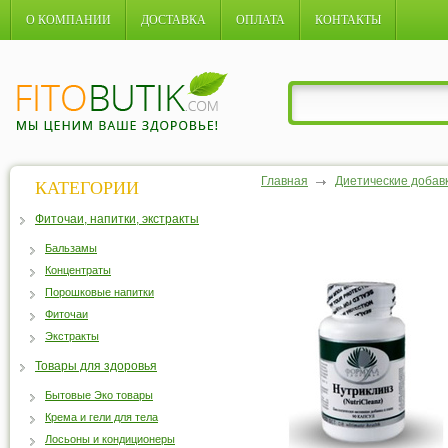
О КОМПАНИИ
ДОСТАВКА
ОПЛАТА
КОНТАКТЫ
Главная
Диетические добав
КАТЕГОРИИ
Фиточаи, напитки, экстракты
Бальзамы
Концентраты
Порошковые напитки
Фиточаи
Экстракты
Товары для здоровья
Бытовые Эко товары
Крема и гели для тела
Лосьоны и кондиционеры