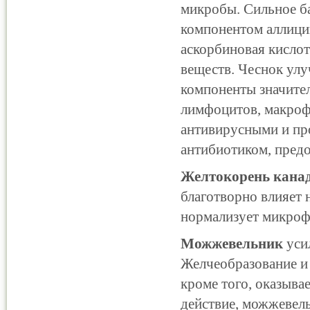
микробы. Сильное ба
компонентом аллицин
аскорбиновая кислот
веществ. Чеснок ул
компоненты значител
лимфоцитов, макрофа
антивирусными и пр
антибиотиком, пред
Желтокорень кана
благотворно влияет 
нормализует микроф
Можжевельник
уси
Желчеобразование и 
кроме того, оказыва
действие, можжевел