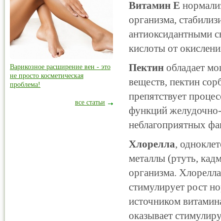
Витамин E
нормали
организма, стабилиз
антиоксидантными с
кислоты от окислени
Пектин
обладает м
Варикозное расширение вен - это
не просто косметическая
веществ, пектин сор
проблема!
препятствует процес
все статьи
функций желудочно-
неблагоприятных фа
Хлорелла
, однокле
металлы (ртуть, кадм
организма. Хлорелл
стимулирует рост н
источником витамина
оказывает стимулир