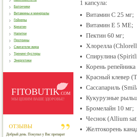
1 капсула:
Батончики
Витамин С 25 мг;
Витамины и минералы
Гейнеры
Витамин Е 5 ME;
Креатин
Напитки
Пектин 60 мг;
Протеины
Хлорелла (Chlorell
Сжигатели жира
Тренинг-бустеры
Спирулина (Spiritli
Энергетики
Корень репейника 
Красный клевер (Tr
Сассапариль (Smilax
FITOBUTIK
.COM
Кукурузные рыльца
МЫ ЦЕНИМ ВАШЕ ЗДОРОВЬЕ!
Бромелайн 10 мг;
Чеснок (Allium sat
ОТЗЫВЫ
Желтокорень канадс
Добрый день. Покупал у Вас препарат