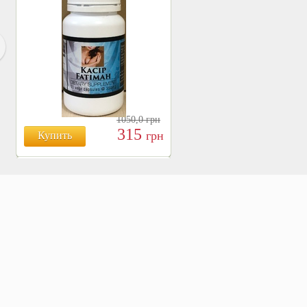
1050,0
грн
315
грн
Купить
БОЯРЫШНИК ТАБЛ.
№120, 500 МГ.