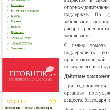
возрастом в связи
Батончики
опорно-двигательны
Витамины и минералы
поддержке. По д
Гейнеры
заболевания опорно
Креатин
Напитки
распространенности
Протеины
заболевания.
Сжигатели жира
Тренинг-бустеры
С целью помочь ч
Энергетики
поддерживать ег
профилактический 
показали его высок
FITOBUTIK
.COM
Действие компонен
МЫ ЦЕНИМ ВАШЕ ЗДОРОВЬЕ!
При оздоровлении 
организм поступал
веществ, благодаря 
ОТЗЫВЫ
Добрый день. Покупал у Вас препарат
Роль питательного