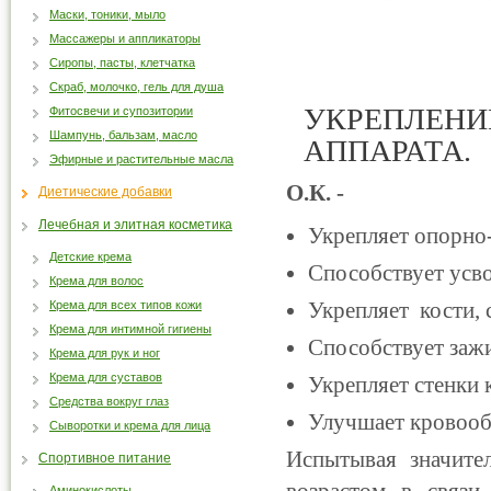
Маски, тоники, мыло
Массажеры и аппликаторы
Сиропы, пасты, клетчатка
Скраб, молочко, гель для душа
УКРЕПЛЕНИ
Фитосвечи и супозитории
Шампунь, бальзам, масло
АППАРАТА.
Эфирные и растительные масла
О.К. -
Диетические добавки
Лечебная и элитная косметика
Укрепляет опорно-
Детские крема
Способствует усво
Крема для волос
Укрепляет кости, с
Крема для всех типов кожи
Крема для интимной гигиены
Способствует заж
Крема для рук и ног
Крема для суставов
Укрепляет стенки 
Средства вокруг глаз
Улучшает кровооб
Сыворотки и крема для лица
Испытывая значител
Спортивное питание
Аминокислоты