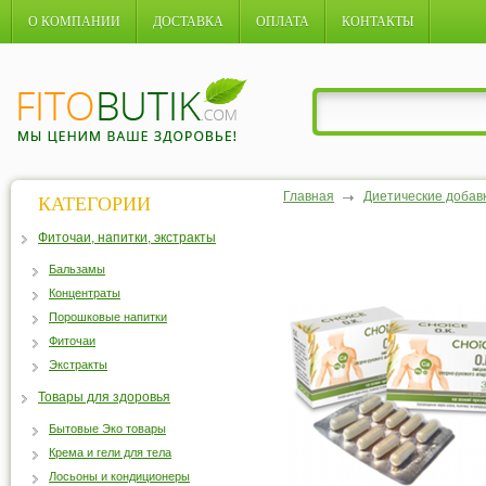
О КОМПАНИИ
ДОСТАВКА
ОПЛАТА
КОНТАКТЫ
Главная
Диетические добав
КАТЕГОРИИ
Фиточаи, напитки, экстракты
Бальзамы
Концентраты
Порошковые напитки
Фиточаи
Экстракты
Товары для здоровья
Бытовые Эко товары
Крема и гели для тела
Лосьоны и кондиционеры