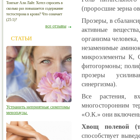
Тонгкат Али Лайт. Хотел спросить в
(проросшие зерна ов
сколько раз повышается содержание
тестостерона в крови? Что означает
Прозеры, в сбаланси
(25:1)?
все отзывы
активные вещества
организма человека,
СТАТЬИ
незаменимые аминоки
микроэлементы К, С
фитогормоны; полиф
прозеры усиливаю
синергизма).
Все растения, в
многосторонним тер
Устранить неприятные симптомы
менопаузы.
«О.К.» они включен
Хвощ полевой (т
способствует вывед