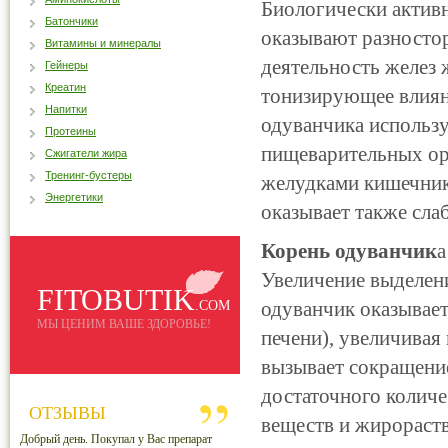
Биологически актив
Батончики
оказывают разностор
Витамины и минералы
деятельность желез
Гейнеры
Креатин
тонизирующее влиян
Напитки
одуванчика использу
Протеины
пищеварительных ор
Сжигатели жира
Тренинг-бустеры
желудками кишечник
Энергетики
оказывает также сла
Корень одуванчик
а
Увеличение выделен
FITOBUTIK
одуванчик оказывает
.COM
МЫ ЦЕНИМ ВАШЕ ЗДОРОВЬЕ!
печени), увеличивая
вызывает сокращение
достаточного колич
ОТЗЫВЫ
веществ и жирораст
Добрый день. Покупал у Вас препарат