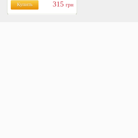
315
грн
Купить
БОЯРЫШНИК ТАБЛ.
№120, 500 МГ.
810
Купить
грн
ХВОЩ ПОЛЕВОЙ ТАБЛ.
№120, 500 МГ.