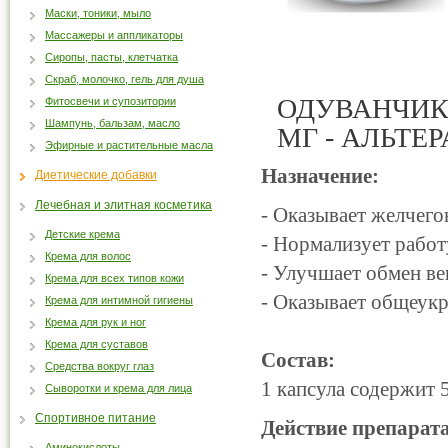
Маски, тоники, мыло
Массажеры и аппликаторы
Сиропы, пасты, клетчатка
Скраб, молочко, гель для душа
ОДУВАНЧИК 
Фитосвечи и супозитории
Шампунь, бальзам, масло
МГ - АЛЬТЕ
Эфирные и растительные масла
Назначение:
Диетические добавки
Лечебная и элитная косметика
- Оказывает желчего
Детские крема
- Нормализует рабо
Крема для волос
- Улучшает обмен ве
Крема для всех типов кожи
- Оказывает общеук
Крема для интимной гигиены
Крема для рук и ног
Крема для суставов
Состав:
Средства вокруг глаз
1 капсула содержит 
Сыворотки и крема для лица
Спортивное питание
Действие препарата
Аминокислоты