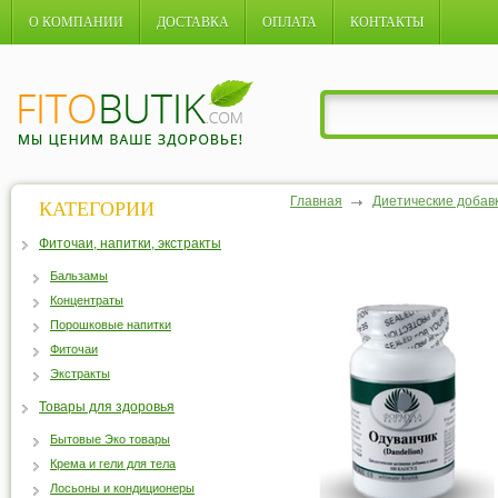
О КОМПАНИИ
ДОСТАВКА
ОПЛАТА
КОНТАКТЫ
Главная
Диетические добав
КАТЕГОРИИ
Фиточаи, напитки, экстракты
Бальзамы
Концентраты
Порошковые напитки
Фиточаи
Экстракты
Товары для здоровья
Бытовые Эко товары
Крема и гели для тела
Лосьоны и кондиционеры