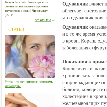
Тонгкат Али Лайт. Хотел спросить в
Одуванчик
влияет н
сколько раз повышается содержание
облегчает состояние
тестостерона в крови? Что означает
(25:1)?
что одуванчик повы
все отзывы
Одуванчик
оказыва
СТАТЬИ
и в то же время усп
в крови. Корень од
заболеваниях (фурун
Показания к приме
Биологически актив
хронических заболе
сопровождающихся з
Устранить неприятные симптомы
менопаузы.
болезни, холецистит
холестерина в крови
желчевыводящих пут