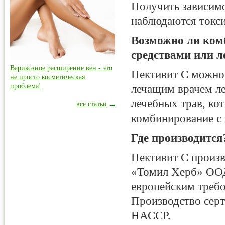
Получить зависимо
наблюдаются токси
Возможно ли ком
средствами или 
Варикозное расширение вен - это
Пективит С
можно
не просто косметическая
проблема!
лечащим врачем ле
лечебных трав, ко
все статьи
комбинирование с
Где производится
Пективит С
произв
«Томил Херб» ООД,
европейским требо
Производство сер
НАССР.