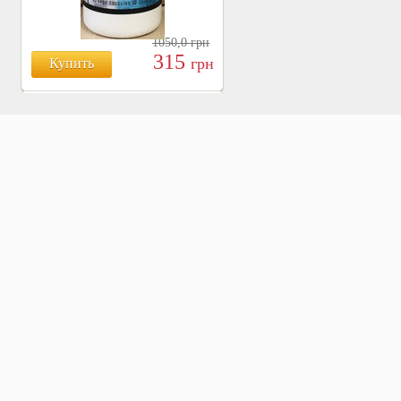
1050,0
грн
315
грн
Купить
БОЯРЫШНИК ТАБЛ.
№120, 500 МГ.
810
Купить
грн
ХВОЩ ПОЛЕВОЙ ТАБЛ.