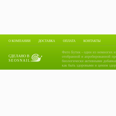
О КОМПАНИИ
ДОСТАВКА
ОПЛАТА
КОНТАКТЫ
Фито Бутик - один из немногих и
СДЕЛАНО В
отобранной и апробированной пр
SEOSNAIL
биологически активными добавка
как быть здоровыми и ценим здор