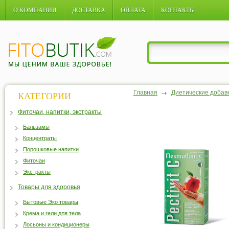
О КОМПАНИИ
ДОСТАВКА
ОПЛАТА
КОНТАКТЫ
Главная
Диетические добав
КАТЕГОРИИ
Фиточаи, напитки, экстракты
Бальзамы
Концентраты
Порошковые напитки
Фиточаи
Экстракты
Товары для здоровья
Бытовые Эко товары
Крема и гели для тела
Лосьоны и кондиционеры