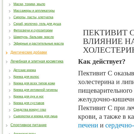
Маски, тоники, мыло
Массажеры и аппликаторы
Сиропы, пасты, клетчатка
Скраб, молочко, гель для душа
ПЕКТИВИТ 
Фитосвечи и супозитории
Шампунь, бальзам, масло
ВЛИЯНИЕ Н
Эфирные и растительные масла
ХОЛЕСТЕРИН
Диетические добавки
Как действует?
Лечебная и элитная косметика
Детские крема
Пективит С оказыв
Крема для волос
холестерина и лип
Крема для всех типов кожи
пищеварительного 
Крема для интимной гигиены
Крема для рук и ног
желудочно-кишечн
Крема для суставов
Пективит C при ле
Средства вокруг глаз
крови, а также в к
Сыворотки и крема для лица
печени
и
сердечно
Спортивное питание
Аминокислоты