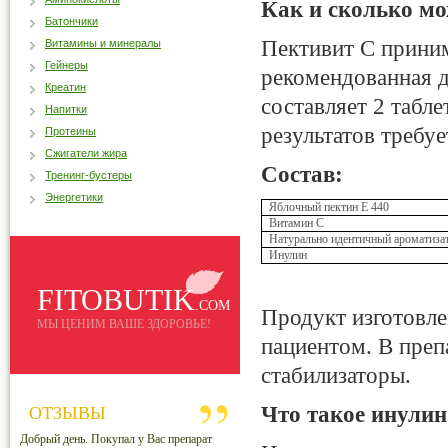
Как и сколько м
Батончики
Пективит С принима
Витамины и минералы
Гейнеры
рекомендованная 
Креатин
составляет 2 табл
Напитки
результатов требуе
Протеины
Сжигатели жира
Состав:
Тренинг-бустеры
Энергетики
Яблочный пектин Е 440
Витамин С
Натурально идентичн
ый ароматиза
Инулин
FITOBUTIK
.COM
Продукт изготовле
МЫ ЦЕНИМ ВАШЕ ЗДОРОВЬЕ!
пациентом
. В пре
стабилизаторы.
Что такое инулин
ОТЗЫВЫ
Добрый день. Покупал у Вас препарат