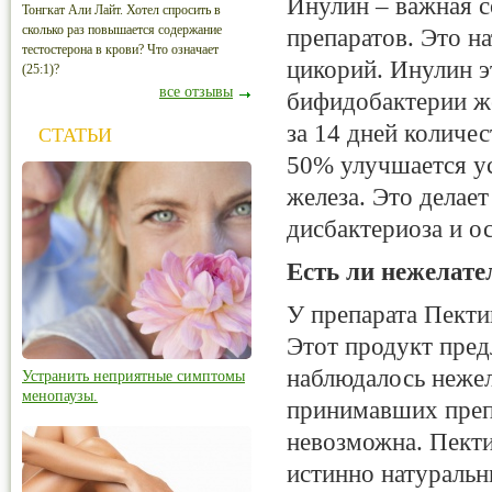
Инулин – важная с
Тонгкат Али Лайт. Хотел спросить в
сколько раз повышается содержание
препаратов. Это н
тестостерона в крови? Что означает
цикорий. Инулин 
(25:1)?
все отзывы
бифидобактерии же
за 14 дней количе
СТАТЬИ
50% улучшается ус
железа. Это делае
дисбактериоза и о
Есть ли нежелат
У препарата
Пекти
Этот продукт предл
наблюдалось нежел
Устранить неприятные симптомы
менопаузы.
принимавших преп
невозможна.
Пект
истинно натуральн