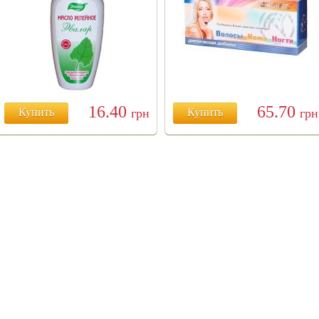
16.40
65.70
Купить
грн
Купить
грн