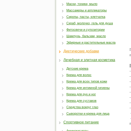
Маски, тоники, мыло
Массажеры и аппликаторы
Сиропы, пасты, клетчатка
Скраб, молочко, гель для душа
Фитосвечи и супозитории
Шампунь, бальзам, масло
Эфирные и растительные масла
Диетические добавки
Лечебная и элитная косметика
Детские крема
Крема для волос
Крема для всех типов кожи
Крема для интимной гигиены
Крема для рук и ног
Крема для суставов
Средства вокруг глаз
Сыворотки и крема для лица
Спортивное питание
Аминокислоты