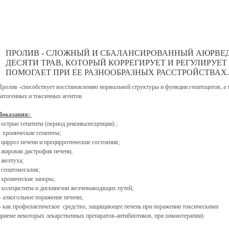
ПРОЛИВ - СЛОЖНЫЙ И СБАЛАНСИРОВАННЫЙ АЮРВЕД
ДЕСЯТИ ТРАВ, КОТОРЫЙ КОРРЕГИРУЕТ И РЕГУЛИРУЕТ
ПОМОГАЕТ ПРИ ЕЕ РАЗНООБРАЗНЫХ РАССТРОЙСТВАХ.
Пролив -способствует восстановлению нормальной структуры и функции гепатоцитов, а 
патогенных и токсичных агентов.
Показания:
- острые гепатиты (период реконвалесценции) ;
- хронические гепатиты;
- цирроз печени и прецирротические состояния;
- жировая дистрофия печени;
- желтуха;
- гепатомегалия;
- хронические запоры;
- холециститы и дискинезии желчевыводящих путей;
- алкогольное поражение печени;
- как профилактическое средство, защищающее печень при поражении токсическими 
приеме некоторых лекарственных препаратов-антибиотиков, при химиотерапии)