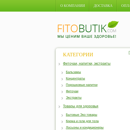
О КОМПАНИИ
ДОСТАВКА
ОПЛ
КАТЕГОРИИ
Фиточаи, напитки, экстракты
Бальзамы
Концентраты
Порошковые напитки
Фиточаи
Экстракты
Товары для здоровья
Бытовые Эко товары
Крема и гели для тела
Лосьоны и кондиционеры