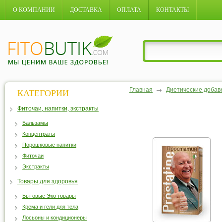
О КОМПАНИИ
ДОСТАВКА
ОПЛАТА
КОНТАКТЫ
Главная
Диетические добав
КАТЕГОРИИ
Фиточаи, напитки, экстракты
Бальзамы
Концентраты
Порошковые напитки
Фиточаи
Экстракты
Товары для здоровья
Бытовые Эко товары
Крема и гели для тела
Лосьоны и кондиционеры