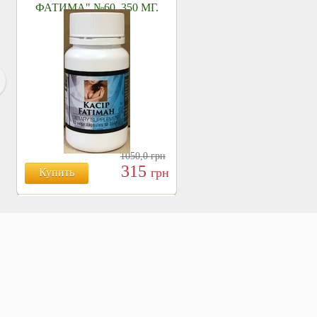
ФАТИМА" №60, 350 МГ.
1050,0
грн
315
грн
Купить
БОЯРЫШНИК ТАБЛ.
№120, 500 МГ.