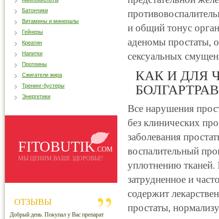
Батончики
противовоспалитель
Витамины и минералы
и общий тонус орган
Гейнеры
аденомы простаты, о
Креатин
Напитки
сексуальных смущен
Протеины
КАК И ДЛЯ 
Сжигатели жира
БОЛГАРТРАВ
Тренинг-бустеры
Энергетики
Все нарушения прос
без клинических про
заболевания простат
FITOBUTIK
воспалительный проц
.COM
МЫ ЦЕНИМ ВАШЕ ЗДОРОВЬЕ!
уплотнению тканей. 
затрудненное и част
содержит лекарстве
ОТЗЫВЫ
простаты, нормализу
Добрый день. Покупал у Вас препарат