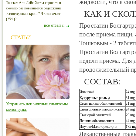
жидкости, что в сво
Тонгкат Али Лайт. Хотел спросить в
сколько раз повышается содержание
КАК И СКО
тестостерона в крови? Что означает
(25:1)?
Простатин Болгартра
все отзывы
после приема пищи,
СТАТЬИ
Тошковым - 2 таблет
Простатин Болгартр
недели приема. Для 
продолжительный пр
СОСТАВ:
Иван чай
24 mg
Кукурузные рыльца
31 mg
Семя тыквы обыкновенной
21 mg
Устранить неприятные симптомы
менопаузы.
Синеголовник плосколистный
24 mg
Свинорой пальчатый
29 mg
Лещина обыкновенная
44 mg
Инулин/Мальтодекстрин
175 
Лекарственные травы