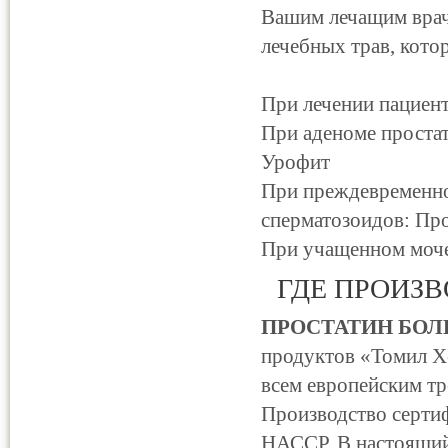
Вашим лечащим врачо
лечебных трав, кот
При лечении пациен
При аденоме проста
Урофит
При преждевременно
сперматозоидов: Пр
При учащенном моче
ГДЕ ПРОИЗВ
ПРОСТАТИН БОЛ
продуктов «Томил Хе
всем европейским т
Производство серти
НАССР. В настоящий