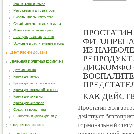
Маски, тоники, мыло
Массажеры и аппликаторы
Сиропы, пасты, клетчатка
Скраб, молочко, гель для душа
ПРОСТАТИН 
Фитосвечи и супозитории
Шампунь, бальзам, масло
ФИТОПРЕПА
Эфирные и растительные масла
ИЗ НАИБОЛ
Диетические добавки
РЕПРОДУКТИ
Лечебная и элитная косметика
ДИСКОМФОР
Детские крема
ВОСПАЛИТЕ
Крема для волос
ПРЕДСТАТЕ
Крема для всех типов кожи
Крема для интимной гигиены
КАК ДЕЙСТ
Крема для рук и ног
Крема для суставов
Простатин Болгартра
Средства вокруг глаз
действует благопри
Сыворотки и крема для лица
гормональный статус
Спортивное питание
предстательной желе
Аминокислоты