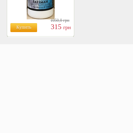
1050,0
грн
315
грн
Купить
БОЯРЫШНИК ТАБЛ.
№120, 500 МГ.
810
Купить
грн