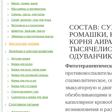
Маски, тоники, мыло
Массажеры и аппликаторы
Сиропы, пасты, клетчатка
Скраб, молочко, гель для душа
СОСТАВ: С
Фитосвечи и супозитории
Шампунь, бальзам, масло
РОМАШКИ, К
Эфирные и растительные масла
КОРНЯ АИРА
Диетические добавки
ТЫСЯЧЕЛИС
Лечебная и элитная косметика
ОДУВАНЧИК
Детские крема
Крема для волос
Фитотерапевтически
Крема для всех типов кожи
противовоспалитель
Крема для интимной гигиены
спазмолитическое, с
Крема для рук и ног
Крема для суставов
эвакуаторную и дви
Средства вокруг глаз
обезболивающими и
Сыворотки и крема для лица
капиллярное кровоо
Спортивное питание
возникновения и ра
Аминокислоты