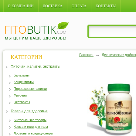
О КОМПАНИИ
ДОСТАВКА
ОПЛАТА
КОНТАКТЫ
Главная
Диетические добав
КАТЕГОРИИ
Фиточаи, напитки, экстракты
Бальзамы
Концентраты
Порошковые напитки
Фиточаи
Экстракты
Товары для здоровья
Бытовые Эко товары
Крема и гели для тела
Лосьоны и кондиционеры