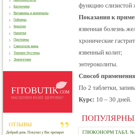
функцию слизистой 
Батончики
Витамины и минералы
Показания к приме
Гейнеры
Креатин
язвенная болезнь же
Напитки
хронические гастри
Протеины
Сжигатели жира
язвенный колит;
Тренинг-бустеры
Энергетики
энтероколиты.
Способ применения
По 2 таблетки, запив
FITOBUTIK
.COM
МЫ ЦЕНИМ ВАШЕ ЗДОРОВЬЕ!
Курс:
10 – 30 дней.
ПОПУЛЯРНЫ
ОТЗЫВЫ
ГЛЮКОНОРМ ТАБЛ. №1
Добрый день. Покупал у Вас препарат