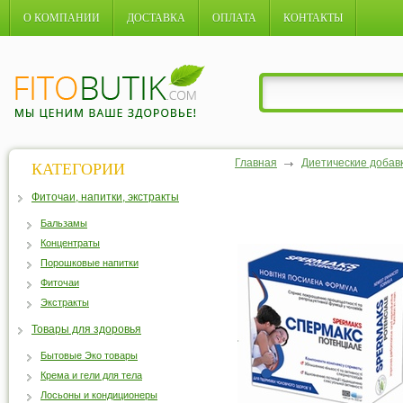
О КОМПАНИИ
ДОСТАВКА
ОПЛАТА
КОНТАКТЫ
Главная
Диетические добав
КАТЕГОРИИ
Фиточаи, напитки, экстракты
Бальзамы
Концентраты
Порошковые напитки
Фиточаи
Экстракты
Товары для здоровья
Бытовые Эко товары
Крема и гели для тела
Лосьоны и кондиционеры