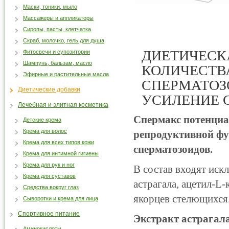
Маски, тоники, мыло
Массажеры и аппликаторы
Сиропы, пасты, клетчатка
Скраб, молочко, гель для душа
ДИЕТИЧЕСК
Фитосвечи и супозитории
Шампунь, бальзам, масло
КОЛИЧЕСТВ
Эфирные и растительные масла
СПЕРМАТОЗ
Диетические добавки
УСИЛЕНИЕ 
Лечебная и элитная косметика
Спермакс потенци
Детские крема
Крема для волос
репродуктивной фу
Крема для всех типов кожи
сперматозоидов.
Крема для интимной гигиены
Крема для рук и ног
В состав входят иск
Крема для суставов
астрагала, ацетил-L-
Средства вокруг глаз
якорцев стелющихся
Сыворотки и крема для лица
Спортивное питание
Экстракт астрагал
Аминокислоты