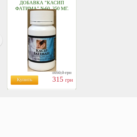
ДОБАВКА "КАСИП
ФАТИМА" №60, 350 МГ.
1050,0
грн
315
грн
Купить
БОЯРЫШНИК ТАБЛ.
№120, 500 МГ.