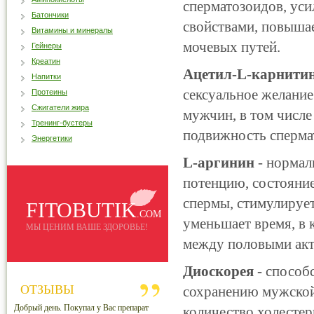
сперматозоидов, ус
Батончики
свойствами, повышае
Витамины и минералы
мочевых путей.
Гейнеры
Креатин
Ацетил-L-карнити
Напитки
сексуальное желание
Протеины
Сжигатели жира
мужчин, в том числе
Тренинг-бустеры
подвижность сперма
Энергетики
L-аргинин
- нормал
потенцию, состояние
спермы, стимулирует
FITOBUTIK
.COM
уменьшает время, в
МЫ ЦЕНИМ ВАШЕ ЗДОРОВЬЕ!
между половыми акт
Диоскорея
- способ
ОТЗЫВЫ
сохранению мужской
Добрый день. Покупал у Вас препарат
количество холестер