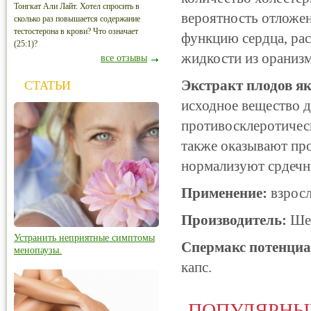
Тонгкат Али Лайт. Хотел спросить в
вероятность отложен
сколько раз повышается содержание
тестостерона в крови? Что означает
функцию сердца, ра
(25:1)?
жидкости из оранизм
все отзывы
Экстракт плодов я
СТАТЬИ
исходное вещество д
противосклеротичес
также оказывают пр
нормализуют срдечн
Применение:
взросл
Производитель:
Шен
Устранить неприятные симптомы
Спермакс потенциа
менопаузы.
капс.
ПОПУЛЯРНЫ