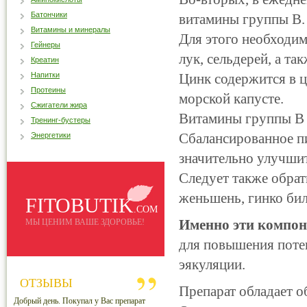
Батончики
витамины группы В.
Витамины и минералы
Для этого необходим
Гейнеры
лук, сельдерей, а т
Креатин
Напитки
Цинк содержится в ц
Протеины
морской капусте.
Сжигатели жира
Витамины группы В –
Тренинг-бустеры
Сбалансированное пи
Энергетики
значительно улучшит
Следует также обра
женьшень, гинко бил
FITOBUTIK
.COM
Именно эти компон
МЫ ЦЕНИМ ВАШЕ ЗДОРОВЬЕ!
для повышения поте
эякуляции.
ОТЗЫВЫ
Препарат обладает 
Добрый день. Покупал у Вас препарат