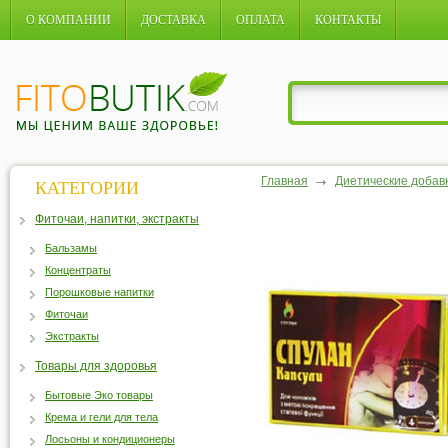
О КОМПАНИИ
ДОСТАВКА
ОПЛАТА
КОНТАКТЫ
Главная
Диетические добав
КАТЕГОРИИ
Фиточаи, напитки, экстракты
Бальзамы
Концентраты
Порошковые напитки
Фиточаи
Экстракты
Товары для здоровья
Бытовые Эко товары
Крема и гели для тела
Лосьоны и кондиционеры