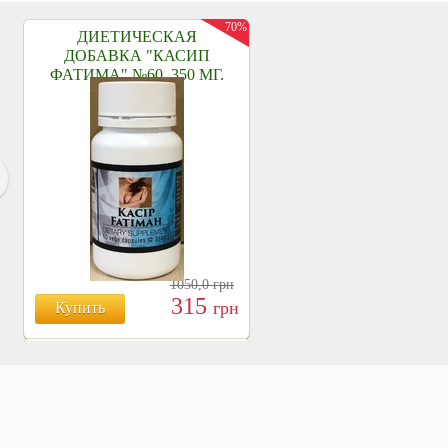
70%
ДИЕТИЧЕСКАЯ
ДОБАВКА "КАСИП
ФАТИМА" №60, 350 МГ.
1050,0
грн
315
грн
Купить
БОЯРЫШНИК ТАБЛ.
№120, 500 МГ.