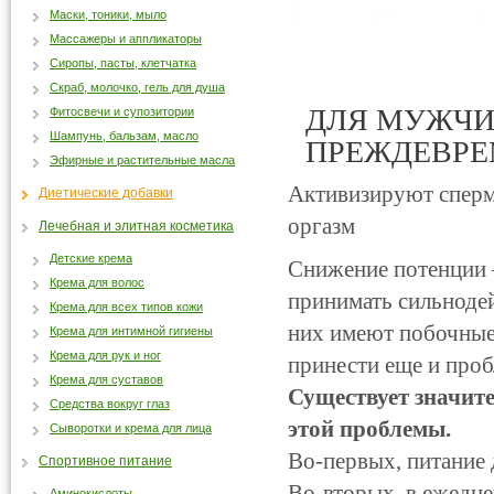
Маски, тоники, мыло
Массажеры и аппликаторы
Сиропы, пасты, клетчатка
Скраб, молочко, гель для душа
ДЛЯ МУЖЧИ
Фитосвечи и супозитории
Шампунь, бальзам, масло
ПРЕЖДЕВРЕ
Эфирные и растительные масла
Активизируют сперма
Диетические добавки
оргазм
Лечебная и элитная косметика
Детские крема
Cнижение потенции 
Крема для волос
принимать сильнодей
Крема для всех типов кожи
них имеют побочные 
Крема для интимной гигиены
Крема для рук и ног
принести еще и проб
Крема для суставов
Существует значит
Средства вокруг глаз
этой проблемы.
Сыворотки и крема для лица
Во-первых, питание 
Спортивное питание
Во-вторых, в ежедн
Аминокислоты