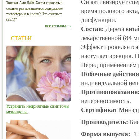
Он активизирует сп
Тонгкат Али Лайт. Хотел спросить в
сколько раз повышается содержание
время полового акта
тестостерона в крови? Что означает
дисфункции.
(25:1)?
все отзывы
Состав:
Дереза кита
лекарственной (84 мг
СТАТЬИ
Эффект проявляется
наступает эрекция. П
Перед применением р
Побочные действия
индивидуальной неп
Противопоказания
непереносимость.
Устранить неприятные симптомы
Сертификат
Минздра
менопаузы.
Производитель:
Био
Форма выпуска:
1 